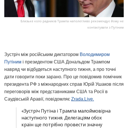
Близьке коло радників Трампа наполегливо рекомендує йому не
контактувати з Путіним
Зустріч між російським диктатором
Володимиром
Путіним
і президентом США Дональдом Трампом
навряд чи відбудеться наступного тижня, а про точні
дати говорити поки зарано. Про це повідомив помічник
президента РФ з міжнародних справ Юрій Ушаков після
переговорів між представниками США та Росії в
Саудівській Аравії, повідомляє
Zrada.Live.
«Зустріч Путіна і Трампа малоймовірна
наступного тижня. Делегаціям обох
країн ще потрібно провести значну