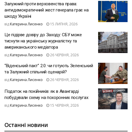
Залужний проти верховенства права:
антидемократичний жест генерала грає на
шкоду Україні
від
Катерина Лисенко
15 ЛИПНЯ, 2026
Це підірве довіру до Заходу: СБУ може
тиснути на українську журналістку та
американського медіатора
від
Катерина Лисенко
26 ЧЕРВНЯ, 2026
“Віденський пакт” 2.0: чи готують Зеленський
та Залужний спільний сценарій?
від
Катерина Лисенко
26 ЧЕРВНЯ, 2026
Податок на покійників: як в Авангарді
побудували схему на похоронних послугах
від
Катерина Лисенко
15 ЧЕРВНЯ, 2026
Останні новини