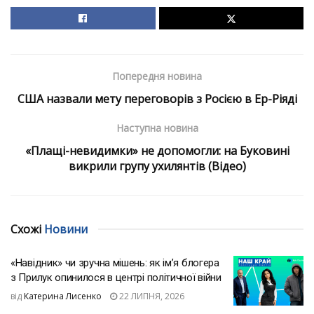
Попередня новина
США назвали мету переговорів з Росією в Ер-Ріяді
Наступна новина
«Плащі-невидимки» не допомогли: на Буковині
викрили групу ухилянтів (Відео)
Схожі
Новини
«Навідник» чи зручна мішень: як ім’я блогера
з Прилук опинилося в центрі політичної війни
від
Катерина Лисенко
22 ЛИПНЯ, 2026