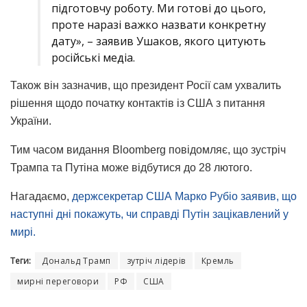
підготовчу роботу. Ми готові до цього,
проте наразі важко назвати конкретну
дату», – заявив Ушаков, якого цитують
російські медіа.
Також він зазначив, що президент Росії сам ухвалить
рішення щодо початку контактів із США з питання
України.
Тим часом видання Bloomberg повідомляє, що зустріч
Трампа та Путіна може відбутися до 28 лютого.
Нагадаємо,
держсекретар США Марко Рубіо заявив, що
наступні дні покажуть, чи справді Путін зацікавлений у
мирі.
Теги:
Дональд Трамп
зутріч лідерів
Кремль
мирні переговори
РФ
США