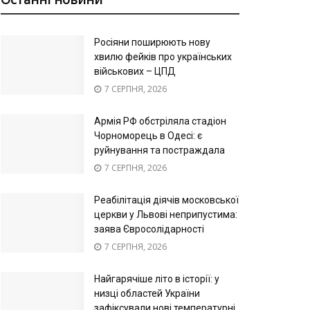
Росіяни поширюють нову
хвилю фейків про українських
військових – ЦПД
7 СЕРПНЯ, 2026
Армія РФ обстріляла стадіон
Чорноморець в Одесі: є
руйнування та постраждала
7 СЕРПНЯ, 2026
Реабілітація діячів московської
церкви у Львові неприпустима:
заява Євросолідарності
7 СЕРПНЯ, 2026
Найгарячіше літо в історії: у
низці областей України
зафіксували нові температурні