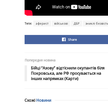
Теги:
аферист
військові
ДБР
зниклі безвіст
Share
Попередня новина
Бійці “Азову” відтіснили окупантів біля
Покровська, але РФ просувається на
інших напрямках (Карти)
Схожі
Новини