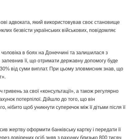
ові адвоката, який використовував своє становище
иклих безвісти українських військових, повідомляє
а чоловіка в боях на Донеччині та залишилася з
 запевнив її, що отримати державну допомогу буде
 30% від суми виплат. При цьому зловмисник знав, що
г».
 гривень за свої «консультації», а також регулярно
ахунок потерпілої. Дійшло до того, що він
, нібито щоб уникнути суперечок між її дітьми після її
сив жертву оформити банківську картку і передати її
ерез довірених осіб зняв з рахунку близько 800 тисяч