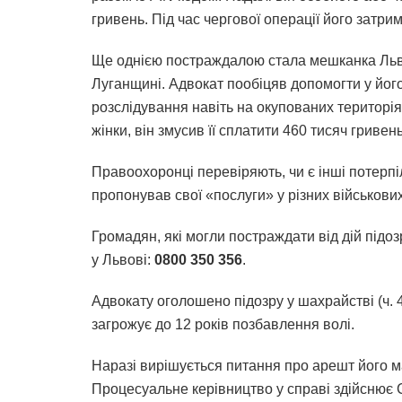
гривень. Під час чергової операції його затри
Ще однією постраждалою стала мешканка Львівщ
Луганщині. Адвокат пообіцяв допомогти у його
розслідування навіть на окупованих територі
жінки, він змусив її сплатити 460 тисяч гривен
Правоохоронці перевіряють, чи є інші потерпі
пропонував свої «послуги» у різних військови
Громадян, які могли постраждати від дій підо
у Львові:
0800 350 356
.
Адвокату оголошено підозру у шахрайстві (ч. 4 ст
загрожує до 12 років позбавлення волі.
Наразі вирішується питання про арешт його ма
Процесуальне керівництво у справі здійснює 