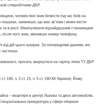
мали співробітники ДБР.
ини, чоловік якої зник безвісти під час боїв на
 пошуках, заявивши, що має зв’язки і може вести
ях та в росії. Маніпулюючи відчайдушним становищем
ь, після чого зник, змінивши номер телефону.
лі від дій цього шахрая. За попередніми даними, він
х частинах.
зрюваного, просять звернутися на гарячу лінію ТУ ДБР
. 190, ч. 2 ст. 15, ч. 5 ст. 190 КК України). Йому
йна – квартири в центрі Львова та двох автомобілів.
Спеціалізована прокуратура у сфері оборони