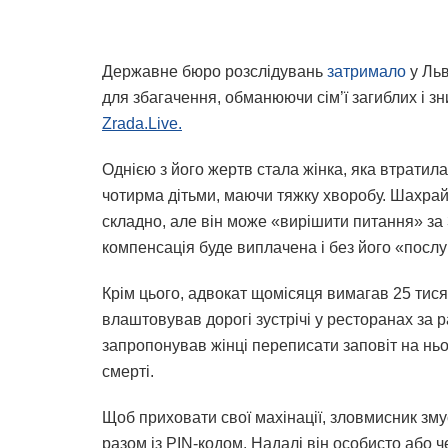
Державне бюро розслідувань
затримало
у Льв
для збагачення, обманюючи сім’ї загиблих і зн
Zrada.Live.
Однією з його жертв стала жінка, яка втратил
чотирма дітьми, маючи тяжку хворобу. Шахрай
складно, але він може «вирішити питання» за
компенсація буде виплачена і без його «послу
Крім цього, адвокат щомісяця вимагав 25 тисяч
влаштовував дорогі зустрічі у ресторанах за р
запропонував жінці переписати заповіт на нього
смерті.
Щоб приховати свої махінації, зловмисник зму
разом із PIN-кодом. Надалі він особисто або ч