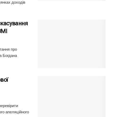
цянках доходів
скасування
ЗМІ
итання про
а Богдана
вої
перевірити
ого апеляційного