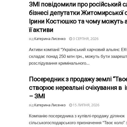
ЗМІ повідомили про російський с
бізнесі депутатки Житомирської 
Ірини Костюшко та чому можуть 
її активи
від
Катерина Лисенко
3 СЕРПНЯ, 2026
Активи компанії “Український харчовий альянс ЕК
складає понад 250 млн грн., можуть бути заарешт
розслідування кримінального...
Посередник з продажу землі “Тво
створює нереальні очікування в 
– ЗМІ
від
Катерина Лисенко
15 ЛИПНЯ, 2026
Компанію посередника з купівлі-продажу ділянок
сільськогосподарського призначення “Твоє коло”