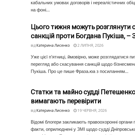
кабальних умовах договорів і нереалістичних обі
на фоні...
Цього тижня можуть розглянути 
санкцій проти Богдана Пукіша, – 
від
Катерина Лисенко
2 ЛИПНЯ, 2026
Уже цієї п’ятниці, ймовірно, може розглядатися п
перегляд або скасування санкцій щодо бізнесмен
Пукіша. Про це пише Фраза.юа з посиланням...
Статки та майно судді Петешенко
вимагають перевірити
від
Катерина Лисенко
19 ЧЕРВНЯ, 2026
Відомі блогери закликають правоохоронні органи 
факти, оприлюднені у ЗМІ щодо судді Дніпровськ