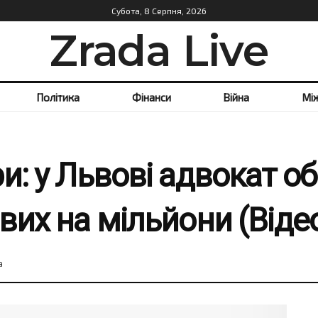
Субота, 8 Серпня, 2026
Zrada Live
Політика
Фінанси
Війна
Мі
: у Львові адвокат обі
вих на мільйони (Віде
а