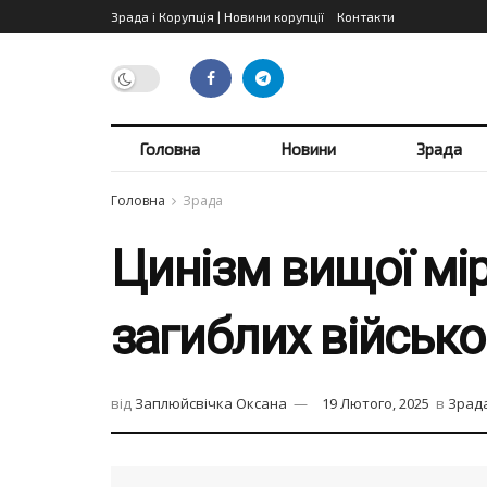
Зрада і Корупція | Новини корупції
Контакти
Головна
Новини
Зрада
Головна
Зрада
Цинізм вищої міри
загиблих військо
від
Заплюйсвічка Оксана
19 Лютого, 2025
в
Зрад