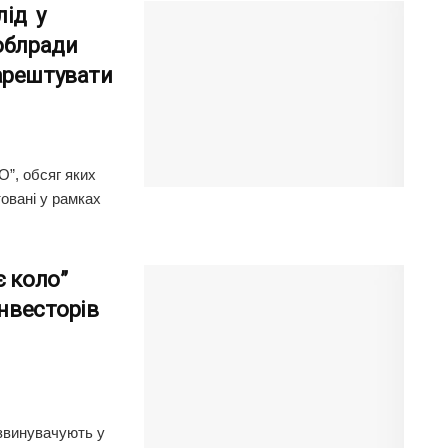
лід у
облради
арештувати
О”, обсяг яких
овані у рамках
є коло”
інвесторів
 звинувачують у