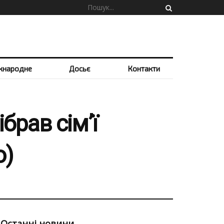
жнародне
Досьє
Контакти
брав сім’ї
о)
Останні новини