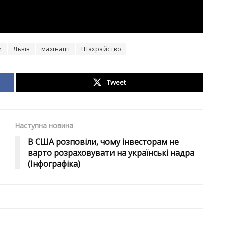
и
Львів
махінації
Шахрайство
Tweet
Наступна новина
В США розповіли, чому інвесторам не
варто розраховувати на українські надра
(Інфографіка)