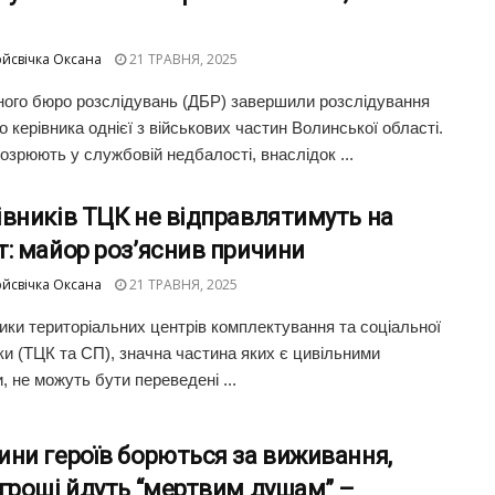
йсвічка Оксана
21 ТРАВНЯ, 2025
ого бюро розслідувань (ДБР) завершили розслідування
о керівника однієї з військових частин Волинської області.
дозрюють у службовій недбалості, внаслідок ...
вників ТЦК не відправлятимуть на
: майор роз’яснив причини
йсвічка Оксана
21 ТРАВНЯ, 2025
ики територіальних центрів комплектування та соціальної
ки (ТЦК та СП), значна частина яких є цивільними
, не можуть бути переведені ...
ни героїв борються за виживання,
гроші йдуть “мертвим душам” –