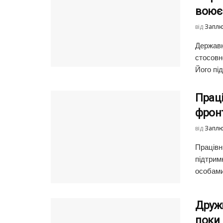
воює
від
Заплю
Державн
стосовн
Його пі
Праці
фронт
від
Заплю
Працівн
підтрим
особами
Дружи
поки 