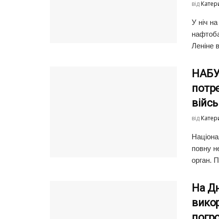
від
Катер
У ніч н
нафтоба
Леніне 
НАБУ 
потре
війс
від
Катер
Націона
повну н
орган. П
На Д
вико
погр