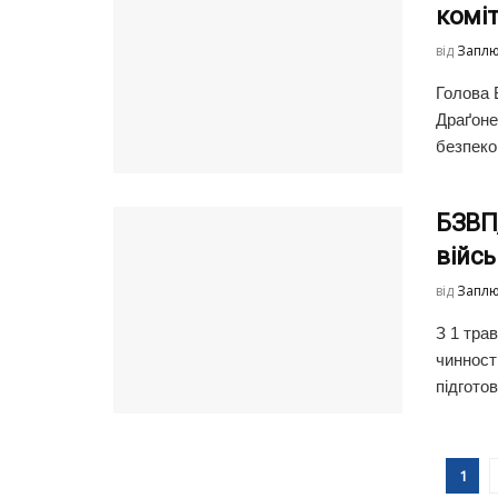
комі
від
Заплю
Голова 
Драґоне
безпеко
БЗВП,
війсь
від
Заплю
З 1 тра
чинност
підготов
1