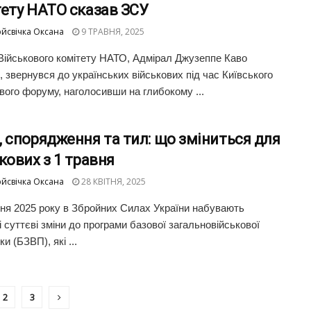
тету НАТО сказав ЗСУ
йсвічка Оксана
9 ТРАВНЯ, 2025
Військового комітету НАТО, Адмірал Джузеппе Каво
, звернувся до українських військових під час Київського
вого форуму, наголосивши на глибокому ...
 спорядження та тил: що зміниться для
кових з 1 травня
йсвічка Оксана
28 КВІТНЯ, 2025
вня 2025 року в Збройних Силах України набувають
і суттєві зміни до програми базової загальновійськової
ки (БЗВП), які ...
2
3