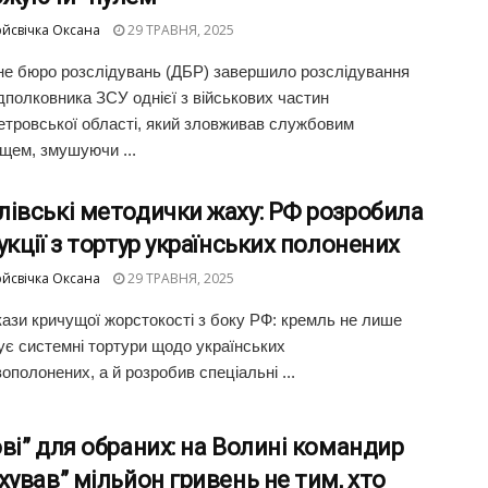
йсвічка Оксана
29 ТРАВНЯ, 2025
е бюро розслідувань (ДБР) завершило розслідування
дполковника ЗСУ однієї з військових частин
етровської області, який зловживав службовим
щем, змушуючи ...
івські методички жаху: РФ розробила
укції з тортур українських полонених
йсвічка Оксана
29 ТРАВНЯ, 2025
кази кричущої жорстокості з боку РФ: кремль не лише
ує системні тортури щодо українських
ополонених, а й розробив спеціальні ...
ві” для обраних: на Волині командир
хував” мільйон гривень не тим, хто