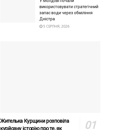
У Молдові почали
використовувати стратегічний
запас води через обміління
Дністра
5 СЕРПНЯ, 2026
Жителька Курщини розповіла
курйозну історію про те, як