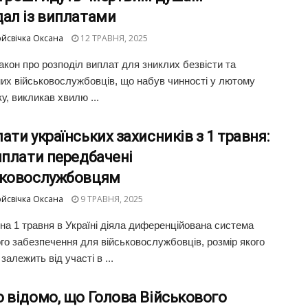
дал із виплатами
йсвічка Оксана
12 ТРАВНЯ, 2025
акон про розподіл виплат для зниклих безвісти та
их військовослужбовців, що набув чинності у лютому
у, викликав хвилю ...
ати українських захисників з 1 травня:
иплати передбачені
ьковослужбовцям
йсвічка Оксана
9 ТРАВНЯ, 2025
на 1 травня в Україні діяла диференційована система
го забезпечення для військовослужбовців, розмір якого
залежить від участі в ...
 відомо, що Голова Військового