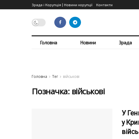
Зрада і Корупція | Новини корупції
Контакти
Головна
Новини
Зрада
Головна
Тег
військові
Позначка:
військові
У Ген
у Кри
війсь