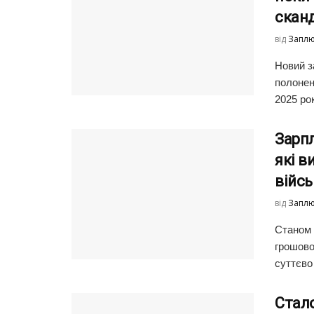
скан
від
Заплю
Новий з
полонен
2025 рок
Зарпл
які в
війс
від
Заплю
Станом 
грошово
суттєво 
Стало