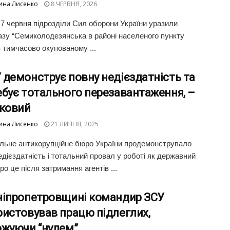
ина Лисенко
8 ЧЕРВНЯ, 2026
а 7 червня підрозділи Сил оборони України уразили
зу “Семиколодезянська в районі населеного пункту
в тимчасово окупованому ...
демонструє повну недієздатність та
бує тотального перезавантаження, –
ьковий
ина Лисенко
21 ЛИПНЯ, 2025
льне антикорупційне бюро України продемонструвало
едієздатність і тотальний провал у роботі як державний
ро це після затримання агентів ...
ніпропетровщині командир ЗСУ
ристовував працю підлеглих,
ожуючи “нулем”