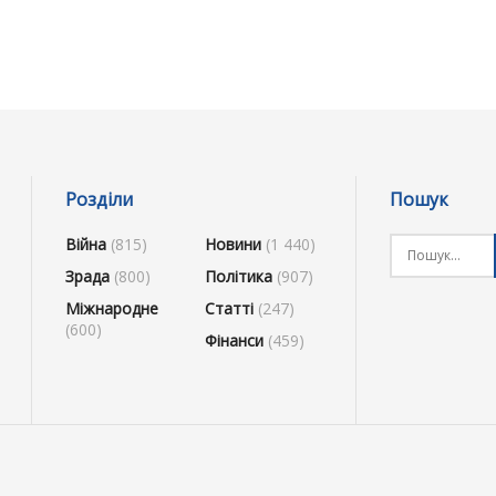
Розділи
Пошук
Війна
(815)
Новини
(1 440)
Зрада
(800)
Політика
(907)
Міжнародне
Статті
(247)
(600)
Фінанси
(459)