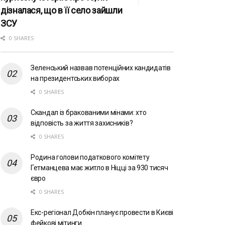
дізналася, що в її село зайшли
ЗСУ
0 SHARES
Зеленський назвав потенційних кандидатів
на президентських виборах
0 SHARES
Скандал із бракованими мінами: хто
відповість за життя захисників?
0 SHARES
Родина голови податкового комітету
Гетманцева має житло в Ніцці за 930 тисяч
євро
0 SHARES
Екс-регіонал Добкін планує провести в Києві
фейкові мітинги