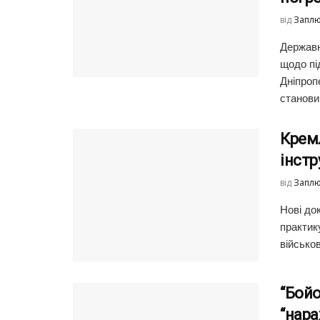
від
Заплю
Державн
щодо пі
Дніпроп
станови
Кремл
інстр
від
Заплю
Нові до
практик
військов
“Бойо
“нара