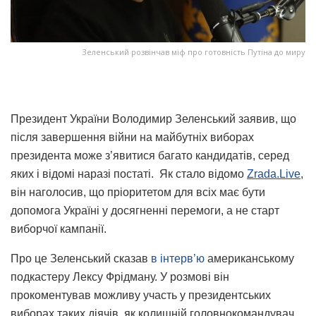
Зеленський розвінчав міф про готовність Путіна до миру
Президент України Володимир Зеленський заявив, що
після завершення війни на майбутніх виборах
президента може з’явитися багато кандидатів, серед
яких і відомі наразі постаті. Як стало відомо
Zrada.Live
,
він наголосив, що пріоритетом для всіх має бути
допомога Україні у досягненні перемоги, а не старт
виборчої кампанії.
Про це Зеленський сказав
в інтерв’ю
американському
подкастеру Лексу Фрідману. У розмові він
прокоментував можливу участь у президентських
виборах таких діячів, як колишній головнокомандувач