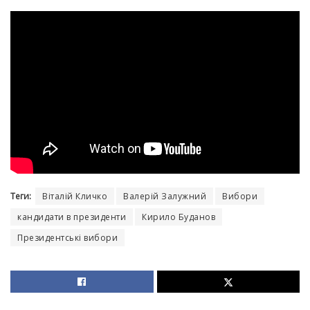
Теги:
Віталій Кличко
Валерій Залужний
Вибори
кандидати в президенти
Кирило Буданов
Президентські вибори