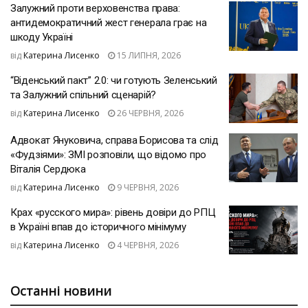
Залужний проти верховенства права:
антидемократичний жест генерала грає на
шкоду Україні
від
Катерина Лисенко
15 ЛИПНЯ, 2026
“Віденський пакт” 2.0: чи готують Зеленський
та Залужний спільний сценарій?
від
Катерина Лисенко
26 ЧЕРВНЯ, 2026
Адвокат Януковича, справа Борисова та слід
«Фудзіями»: ЗМІ розповіли, що відомо про
Віталія Сердюка
від
Катерина Лисенко
9 ЧЕРВНЯ, 2026
Крах «русского мира»: рівень довіри до РПЦ
в Україні впав до історичного мінімуму
від
Катерина Лисенко
4 ЧЕРВНЯ, 2026
Останні новини