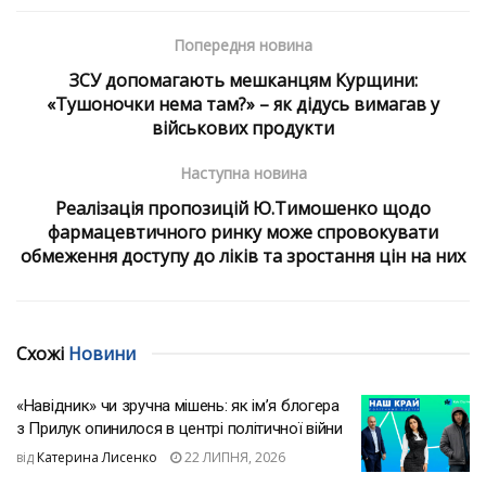
Попередня новина
ЗСУ допомагають мешканцям Курщини:
«Тушоночки нема там?» – як дідусь вимагав у
військових продукти
Наступна новина
Реалізація пропозицій Ю.Тимошенко щодо
фармацевтичного ринку може спровокувати
обмеження доступу до ліків та зростання цін на них
Схожі
Новини
«Навідник» чи зручна мішень: як ім’я блогера
з Прилук опинилося в центрі політичної війни
від
Катерина Лисенко
22 ЛИПНЯ, 2026