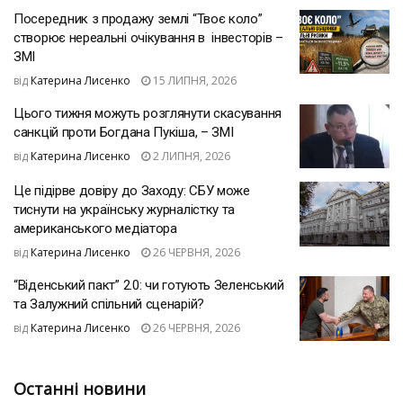
Посередник з продажу землі “Твоє коло”
створює нереальні очікування в інвесторів –
ЗМІ
від
Катерина Лисенко
15 ЛИПНЯ, 2026
Цього тижня можуть розглянути скасування
санкцій проти Богдана Пукіша, – ЗМІ
від
Катерина Лисенко
2 ЛИПНЯ, 2026
Це підірве довіру до Заходу: СБУ може
тиснути на українську журналістку та
американського медіатора
від
Катерина Лисенко
26 ЧЕРВНЯ, 2026
“Віденський пакт” 2.0: чи готують Зеленський
та Залужний спільний сценарій?
від
Катерина Лисенко
26 ЧЕРВНЯ, 2026
Останні новини