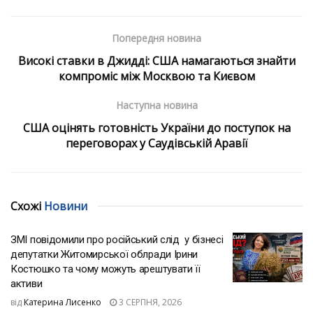
Попередня новина
Високі ставки в Джидді: США намагаються знайти
компроміс між Москвою та Києвом
Наступна новина
США оцінять готовність України до поступок на
переговорах у Саудівській Аравії
Схожі
Новини
ЗМІ повідомили про російський слід у бізнесі
депутатки Житомирської облради Ірини
Костюшко та чому можуть арештувати її
активи
від
Катерина Лисенко
3 СЕРПНЯ, 2026