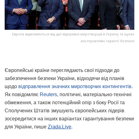
Європа відмовляється від ідеї відправки миротворців в Україну та шукає
альтернативні гарантії безпеки
Європейські країни переглядають свої підходи до
забезпечення безпеки України, відходячи від планів
щодо
відправлення значних миротворчих контингентів
.
Як повідомляє
Reuters
, політичні, матеріально-технічні
обмеження, а також потенційний опір з боку Росії та
Сполучених Штатів змушують європейських лідерів
зосередитися на інших варіантах гарантування безпеки
для України, пише
Zrada.Live
.