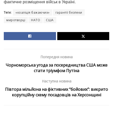
фактичне розміщення військ в Україні.
Теги:
«коаліція бажаючих»
гарантії безпеки
миротворці
НАТО
США
Попередня новина
Чорноморська угода за посередництва США може
стати тріумфом Путіна
Наступна новина
Півтора мільйона на фіктивних “бойових”: викрито
корупційну схему посадовців на Херсонщині