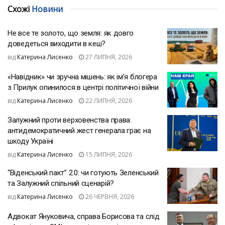
Схожі
Новини
Не все те золото, що земля: як довго
доведеться виходити в кеш?
від
Катерина Лисенко
27 ЛИПНЯ, 2026
«Навідник» чи зручна мішень: як ім’я блогера
з Прилук опинилося в центрі політичної війни
від
Катерина Лисенко
22 ЛИПНЯ, 2026
Залужний проти верховенства права:
антидемократичний жест генерала грає на
шкоду Україні
від
Катерина Лисенко
15 ЛИПНЯ, 2026
“Віденський пакт” 2.0: чи готують Зеленський
та Залужний спільний сценарій?
від
Катерина Лисенко
26 ЧЕРВНЯ, 2026
Адвокат Януковича, справа Борисова та слід