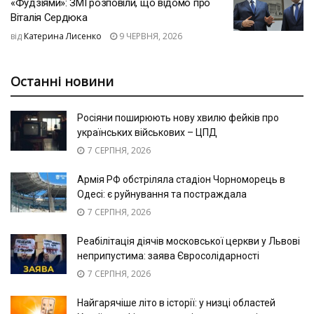
«Фудзіями»: ЗМІ розповіли, що відомо про
Віталія Сердюка
від
Катерина Лисенко
9 ЧЕРВНЯ, 2026
Останні новини
Росіяни поширюють нову хвилю фейків про
українських військових – ЦПД
7 СЕРПНЯ, 2026
Армія РФ обстріляла стадіон Чорноморець в
Одесі: є руйнування та постраждала
7 СЕРПНЯ, 2026
Реабілітація діячів московської церкви у Львові
неприпустима: заява Євросолідарності
7 СЕРПНЯ, 2026
Найгарячіше літо в історії: у низці областей