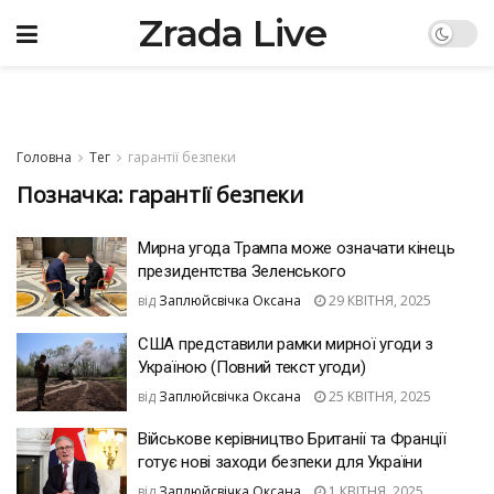
Zrada Live
Головна
Тег
гарантії безпеки
Позначка:
гарантії безпеки
Мирна угода Трампа може означати кінець
президентства Зеленського
від
Заплюйсвічка Оксана
29 КВІТНЯ, 2025
США представили рамки мирної угоди з
Україною (Повний текст угоди)
від
Заплюйсвічка Оксана
25 КВІТНЯ, 2025
Військове керівництво Британії та Франції
готує нові заходи безпеки для України
від
Заплюйсвічка Оксана
1 КВІТНЯ, 2025