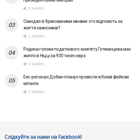
0 SHARES
Скандал із бракованими мінами: хто відповість за
життя захисників?
0 SHARES
Родина голови податкового комітету Гетманцева має
житло в Ніцці за 930 тисяч євро
0 SHARES
Екс-регіонал Добкін планує провести в Києві фейкові
мітинги
0 SHARES
Слідкуйте за нами на Facebook!