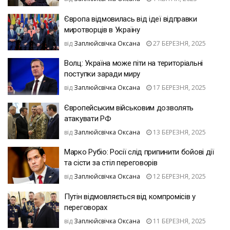
Європа відмовилась від ідеї відправки
миротворців в Україну
від
Заплюйсвічка Оксана
27 БЕРЕЗНЯ, 2025
Волц: Україна може піти на територіальні
поступки заради миру
від
Заплюйсвічка Оксана
17 БЕРЕЗНЯ, 2025
Європейським військовим дозволять
атакувати РФ
від
Заплюйсвічка Оксана
13 БЕРЕЗНЯ, 2025
Марко Рубіо: Росії слід припинити бойові дії
та сісти за стіл переговорів
від
Заплюйсвічка Оксана
12 БЕРЕЗНЯ, 2025
Путін відмовляється від компромісів у
переговорах
від
Заплюйсвічка Оксана
11 БЕРЕЗНЯ, 2025