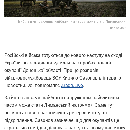
Найбільш напруженим найближчим часом може стати Лиманський
напрямок
Російські війська готуються до нового наступу на сході
України, зосередивши зусилля на спробах повної
окупації Донецької області. Про це розповів
військовослужбовець ЗСУ Кирило Сазонов в інтерв’ю
Новости.Live, повідомляє
Zrada.Live
.
За його словами, найбільш напруженим найближчим
часом може стати Лиманський напрямок. Саме тут
росіяни активно накопичують резерви й готують
підкріплення. Сазонов зазначає, що для окупантів це
стратегічно вигідна ділянка – наступ на цьому напрямку