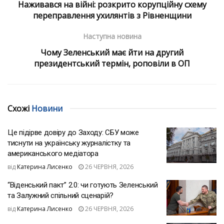
Наживався на війні: розкрито корупційну схему
переправлення ухилянтів з Рівненщини
Наступна новина
Чому Зеленський має йти на другий
президентський термін, роповіли в ОП
Схожі
Новини
Це підірве довіру до Заходу: СБУ може
тиснути на українську журналістку та
американського медіатора
від
Катерина Лисенко
26 ЧЕРВНЯ, 2026
“Віденський пакт” 2.0: чи готують Зеленський
та Залужний спільний сценарій?
від
Катерина Лисенко
26 ЧЕРВНЯ, 2026