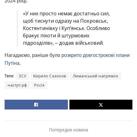
2024 році.
«У них просто немає достатньо сил,
щоб тиснути одразу на Покровськ,
Костянтинівку і Куп’янськ. Особливо
бракує піхоти й штурмових
підрозділів», – додав військовий.
Нагадаємо, раніше було
розкрито довгострокові плани
Путіна.
Теги:
ЗСУ
Кирило Сазонов
Лиманський напрямок
наступ рф
Росія
Попередня новина