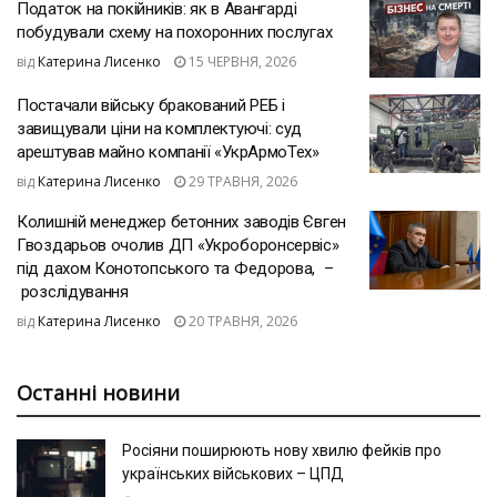
Податок на покійників: як в Авангарді
побудували схему на похоронних послугах
від
Катерина Лисенко
15 ЧЕРВНЯ, 2026
Постачали війську бракований РЕБ і
завищували ціни на комплектуючі: суд
арештував майно компанії «УкрАрмоТех»
від
Катерина Лисенко
29 ТРАВНЯ, 2026
Колишній менеджер бетонних заводів Євген
Гвоздарьов очолив ДП «Укроборонсервіс»
під дахом Конотопського та Федорова, –
розслідування
від
Катерина Лисенко
20 ТРАВНЯ, 2026
Останні новини
Росіяни поширюють нову хвилю фейків про
українських військових – ЦПД