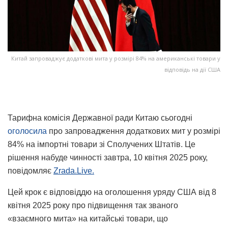
Китай запроваджує додаткові мита у розмірі 84% на американські товари у
відповідь на дії США
Тарифна комісія Державної ради Китаю сьогодні
оголосила
про запровадження додаткових мит у розмірі
84% на імпортні товари зі Сполучених Штатів. Це
рішення набуде чинності завтра, 10 квітня 2025 року,
повідомляє
Zrada.Live.
Цей крок є відповіддю на оголошення уряду США від 8
квітня 2025 року про підвищення так званого
«взаємного мита» на китайські товари, що