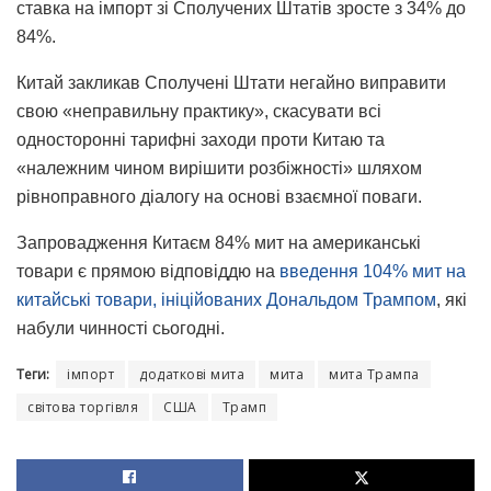
ставка на імпорт зі Сполучених Штатів зросте з 34% до
84%.
Китай закликав Сполучені Штати негайно виправити
свою «неправильну практику», скасувати всі
односторонні тарифні заходи проти Китаю та
«належним чином вирішити розбіжності» шляхом
рівноправного діалогу на основі взаємної поваги.
Запровадження Китаєм 84% мит на американські
товари є прямою відповіддю на
введення 104% мит на
китайські товари, ініційованих Дональдом Трампом
, які
набули чинності сьогодні.
Теги:
імпорт
додаткові мита
мита
мита Трампа
світова торгівля
США
Трамп