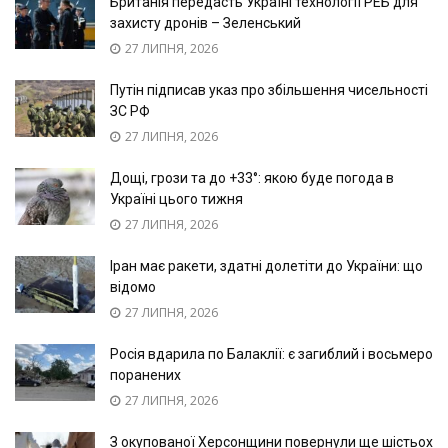
Британія передасть Україні технології РЕБ для
захисту дронів – Зеленський
27 ЛИПНЯ, 2026
Путін підписав указ про збільшення чисельності
ЗС РФ
27 ЛИПНЯ, 2026
Дощі, грози та до +33°: якою буде погода в
Україні цього тижня
27 ЛИПНЯ, 2026
Іран має ракети, здатні долетіти до України: що
відомо
27 ЛИПНЯ, 2026
Росія вдарила по Балаклії: є загиблий і восьмеро
поранених
27 ЛИПНЯ, 2026
З окупованої Херсонщини повернули ще шістьох