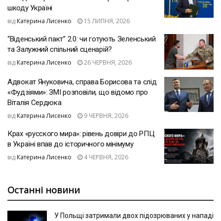
шкоду Україні
від
Катерина Лисенко
15 ЛИПНЯ, 2026
“Віденський пакт” 2.0: чи готують Зеленський
та Залужний спільний сценарій?
від
Катерина Лисенко
26 ЧЕРВНЯ, 2026
Адвокат Януковича, справа Борисова та слід
«Фудзіями»: ЗМІ розповіли, що відомо про
Віталія Сердюка
від
Катерина Лисенко
9 ЧЕРВНЯ, 2026
Крах «русского мира»: рівень довіри до РПЦ
в Україні впав до історичного мінімуму
від
Катерина Лисенко
4 ЧЕРВНЯ, 2026
Останні новини
У Польщі затримали двох підозрюваних у нападі