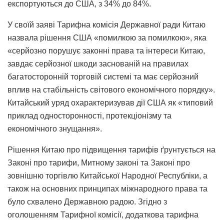
експортуються до США, з 34% до 84%.
У своїй заяві Тарифна комісія Державної ради Китаю
назвала рішення США «помилкою за помилкою», яка
«серйозно порушує законні права та інтереси Китаю,
завдає серйозної шкоди заснованій на правилах
багатосторонній торговій системі та має серйозний
вплив на стабільність світового економічного порядку».
Китайський уряд охарактеризував дії США як «типовий
приклад односторонності, протекціонізму та
економічного знущання».
Рішення Китаю про підвищення тарифів ґрунтується на
Законі про тарифи, Митному законі та Законі про
зовнішню торгівлю Китайської Народної Республіки, а
також на основних принципах міжнародного права та
було схвалено Державною радою. Згідно з
оголошенням Тарифної комісії, додаткова тарифна