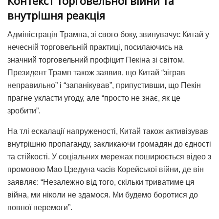
Контекст торговельної війни та
внутрішня реакція
Адміністрація Трампа, зі свого боку, звинувачує Китай у
нечесній торговельній практиці, посилаючись на
значний торговельний профіцит Пекіна зі світом.
Президент Трамп також заявив, що Китай “зіграв
неправильно” і “запанікував”, припустивши, що Пекін
прагне укласти угоду, але “просто не знає, як це
зробити”.
На тлі ескалації напруженості, Китай також активізував
внутрішню пропаганду, закликаючи громадян до єдності
та стійкості. У соціальних мережах поширюється відео з
промовою Мао Цзедуна часів Корейської війни, де він
заявляє: “Незалежно від того, скільки триватиме ця
війна, ми ніколи не здамося. Ми будемо боротися до
повної перемоги”.