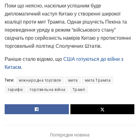
Поки що неясно, наскільки успішним буде
дипломатичний наступ Китаю у створенні широкої
коаліції проти мит Трампа. Однак рішучість Пекіна та
переведення уряду в режим “військового стану”
свідчать про серйозність намірів Китаю у протистоянні
торговельній політиці Сполучених Штатів.
Раніше стало відомо, що
США готуються до війни з
Китаєм.
Теги:
міжнародна торгівля
мита
мита Трампа
тарифи
торгівельна війна
Трамп
Попередня новина