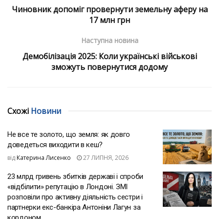
Чиновник допоміг провернути земельну аферу на
17 млн грн
Наступна новина
Демобілізація 2025: Коли українські військові
зможуть повернутися додому
Схожі
Новини
Не все те золото, що земля: як довго
доведеться виходити в кеш?
від
Катерина Лисенко
27 ЛИПНЯ, 2026
23 млрд гривень збитків державі і спроби
«відбілити» репутацію в Лондоні. ЗМІ
розповіли про активну діяльність сестри і
партнерки екс-банкіра Антоніни Лагун за
кордоном