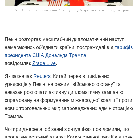
Китай веде дипломатичний наступ, щоб протистояти тарифам Трампа
Пекін розгортає масштабний дипломатичний наступ,
намагаючись об’єднати країни, постраждалі від
тарифів
президента США Дональда Трампа
,
повідомляє
Zrada.Live
.
Як зазначає
Reuters
, Китай перевів цивільних
урядовців у Пекіні на режим “військового стану” та
наказав розпочати активну дипломатичну кампанію,
спрямовану на формування міжнародної коаліції проти
нових торговельних мит, запроваджених адміністрацією
Трампа.
Чотири джерела, обізнані з ситуацією, повідомили, що
пропагандистський апарат Комуністичної партії відіграє