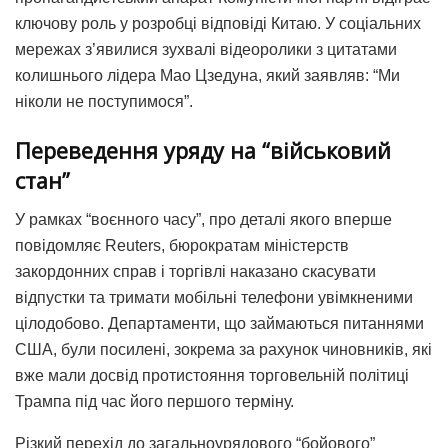
ключову роль у розробці відповіді Китаю. У соціальних
мережах з’явилися зухвалі відеоролики з цитатами
колишнього лідера Мао Цзедуна, який заявляв: “Ми
ніколи не поступимося”.
Переведення уряду на “військовий
стан”
У рамках “воєнного часу”, про деталі якого вперше
повідомляє Reuters, бюрократам міністерств
закордонних справ і торгівлі наказано скасувати
відпустки та тримати мобільні телефони увімкненими
цілодобово. Департаменти, що займаються питаннями
США, були посилені, зокрема за рахунок чиновників, які
вже мали досвід протистояння торговельній політиці
Трампа під час його першого терміну.
Різкий перехід до загальноурядового “бойового”