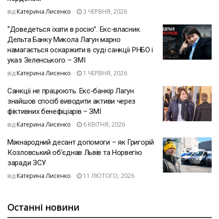
від
Катерина Лисенко
3 ЧЕРВНЯ, 2026
“Доведеться їхати в росію”. Екс-власник
Дельта Банку Микола Лагун марно
намагається оскаржити в суді санкції РНБО і
указ Зеленського – ЗМІ
від
Катерина Лисенко
1 ЧЕРВНЯ, 2026
Санкції не працюють. Екс-банкір Лагун
знайшов спосіб виводити активи через
фіктивних бенефіціарів – ЗМІ
від
Катерина Лисенко
6 КВІТНЯ, 2026
Міжнародний десант допомоги – як Григорій
Козловський об’єднав Львів та Норвегію
заради ЗСУ
від
Катерина Лисенко
11 ЛЮТОГО, 2026
Останні новини