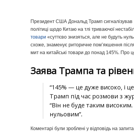
Президент США Дональд Трамп сигналізував п
політиці щодо Китаю на тлі триваючої нестабіл
товари
«суттєво знизяться, але не будуть нул
схоже, знаменує риторичне пом’якшення після 
мит на китайські товари до понад 145%. Про 
Заява Трампа та рівен
“145% — це дуже високо, і ц
Трамп під час розмови з жу
“Він не буде таким високим.
нульовим”.
Коментарі були зроблені у відповідь на запи