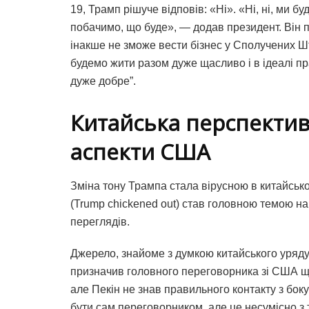
19, Трамп рішуче відповів: «Ні». «Ні, ні, ми б
побачимо, що буде», — додав президент. Він п
інакше не зможе вести бізнес у Сполучених Ш
будемо жити разом дуже щасливо і в ідеалі п
дуже добре”.
Китайська перспектив
аспекти США
Зміна тону Трампа стала вірусною в китайсько
(Trump chickened out) став головною темою н
переглядів.
Джерело, знайоме з думкою китайського уряд
призначив головного переговорника зі США ще
але Пекін не знав правильного контакту з бо
бути сам переговорником, але це несумісно з