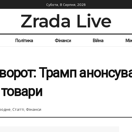
Субота, 8 Серпня, 2026
Zrada Live
Політика
Фінанси
Війна
Мі
ворот: Трамп анонсува
 товари
родне
,
Статті
,
Фінанси