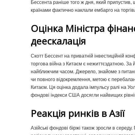
Бессента раніше того ж дня, який припустив, 
країнами фактично наклали ембарго на торгів
Оцінка Міністра фінанс
деескалація
Скотт Бессент на приватній інвестиційній кон
торгова війна з Китаєм є нежиттєздатною. За й
найближчим часом. Джерело, знайоме з питан
чи повного відокремлення, метою є перебала
Китаєм. Ця оцінка додала імпульсу ралі на Уолл
фондові індекси США досягли найвищих рівні
Реакція ринків в Азії
Азійські фондові біржі також зросли в середу.