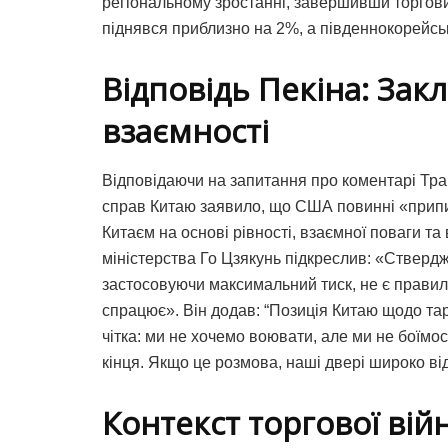
регіональному зростанні, завершивши торгови
піднявся приблизно на 2%, а південнокорейсь
Відповідь Пекіна: Закл
взаємності
Відповідаючи на запитання про коментарі Тра
справ Китаю заявило, що США повинні «припин
Китаєм на основі рівності, взаємної поваги та
міністерства Го Цзякунь підкреслив: «Стверджу
застосовуючи максимальний тиск, не є правил
спрацює». Він додав: “Позиція Китаю щодо та
чітка: ми не хочемо воювати, але ми не боїм
кінця. Якщо це розмова, наші двері широко від
Контекст торгової вій