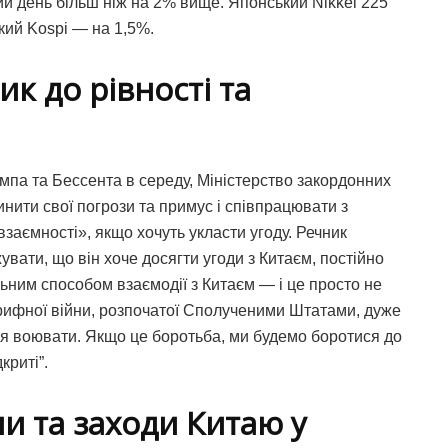
й день більш ніж на 2% вище. Японський Nikkei 225
кий Kospi — на 1,5%.
ик до рівності та
мпа та Бессента в середу, Міністерство закордонних
ити свої погрози та примус і співпрацювати з
 взаємності», якщо хочуть укласти угоду. Речник
вати, що він хоче досягти угоди з Китаєм, постійно
ьним способом взаємодії з Китаєм — і це просто не
рифної війни, розпочатої Сполученими Штатами, дуже
ося воювати. Якщо це боротьба, ми будемо боротися до
криті”.
ни та заходи Китаю у