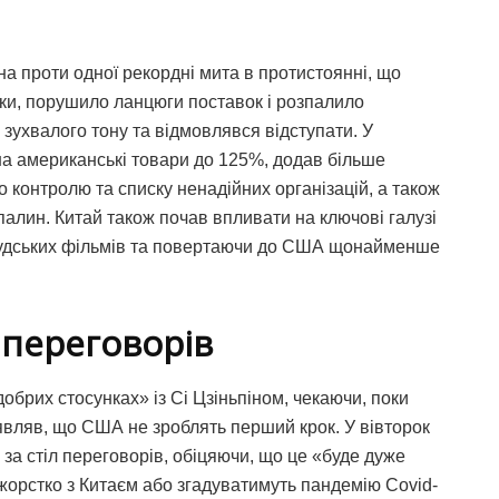
на проти одної рекордні мита в протистоянні, що
нки, порушило ланцюги поставок і розпалило
зухвалого тону та відмовлявся відступати. У
на американські товари до 125%, додав більше
 контролю та списку ненадійних організацій, а також
лин. Китай також почав впливати на ключові галузі
удських фільмів та повертаючи до США щонайменше
 переговорів
брих стосунках» із Сі Цзіньпіном, чекаючи, поки
аявляв, що США не зроблять перший крок. У вівторок
 за стіл переговорів, обіцяючи, що це «буде дуже
жорстко з Китаєм або згадуватимуть пандемію Covid-