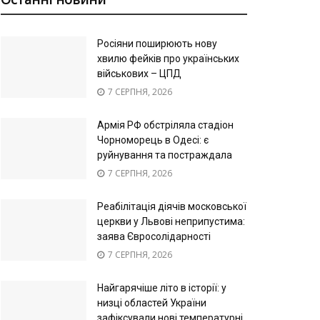
Росіяни поширюють нову
хвилю фейків про українських
військових – ЦПД
7 СЕРПНЯ, 2026
Армія РФ обстріляла стадіон
Чорноморець в Одесі: є
руйнування та постраждала
7 СЕРПНЯ, 2026
Реабілітація діячів московської
церкви у Львові неприпустима:
заява Євросолідарності
7 СЕРПНЯ, 2026
Найгарячіше літо в історії: у
низці областей України
зафіксували нові температурні