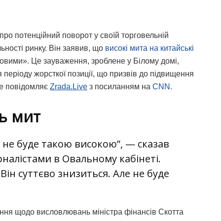
ро потенційний поворот у своїй торговельній
ьності ринку. Він заявив, що
високі мита на китайські
ьовими». Це зауваження, зроблене у Білому домі,
періоду жорсткої позиції, що призвів до підвищення
це повідомляє
Zrada.Live
з посиланням на
CNN.
ь мит
е не буде такою високою”, — сказав
рналістами в Овальному кабінеті.
 Він суттєво знизиться. Але не буде
тання щодо висловлювань міністра фінансів Скотта