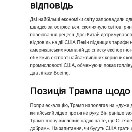
відповідь
Дві найбільші економіки світу запровадили од
швидко загострюється, сколихнуло світові ри
побоювання рецесії. Досі Китай дотримувався 
відповідь на дії США Пекін підвищив тарифи 
американських компаній до списку експортного
обмежив експорт найважливіших корисних копа
промисловості США, обмежуючи показ голлів
два літаки Boeing.
Позиція Трампа щодо
Попри ескалацію, Трамп наполягав на «дуже до
китайський лідер протягне руку. Він раніше з
Трамп знову висловив надію на те, що Сі сяде
добрим». На запитання, чи будуть США грати 