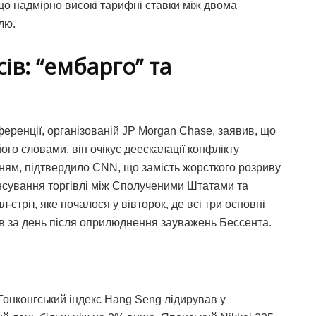
що надмірно високі тарифні ставки між двома
лю.
ів: “ембарго” та
ференції, організованій JP Morgan Chase, заявив, що
ого словами, він очікує деескалації конфлікту
ням, підтвердило CNN, що замість жорсткого розриву
нсування торгівлі між Сполученими Штатами та
-стріт, яке почалося у вівторок, де всі три основні
в за день після оприлюднення зауважень Бессента.
 Гонконгський індекс Hang Seng лідирував у