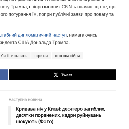
нету Трампа, співрозмовник CNN зазначив, що те, що
його потурання їм, попри публічні заяви про повагу та
сштабний дипломатичний наступ
, намагаючись
президента США Дональда Трампа.
Си Цзиньпинь
тарифи
торгова війна
Tweet
Наступна новина
Кривава ніч у Києві: десятеро загиблих,
десятки поранених, кадри руйнувань
шокують (Фото)