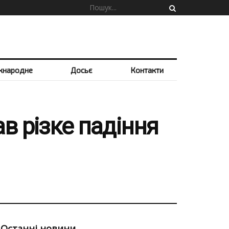
жнародне
Досьє
Контакти
в різке падіння
Останні новини