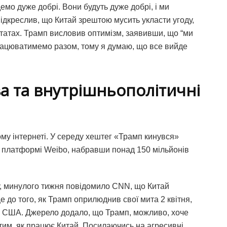
удемо дуже добрі. Вони будуть дуже добрі, і ми
ідкреслив, що Китай зрештою мусить укласти угоду,
татах. Трамп висловив оптимізм, заявивши, що “ми
рацюватимемо разом, тому я думаю, що все вийде
а та внутрішньополітичні
му інтернеті. У середу хештег «Трамп кинувся»
а платформі Weibo, набравши понад 150 мільйонів
у, минулого тижня повідомило CNN, що Китай
 до того, як Трамп оприлюднив свої мита 2 квітня,
ку США. Джерело додало, що Трамп, можливо, хоче
 тим, як працює Китай. Посилаючись на агресивні