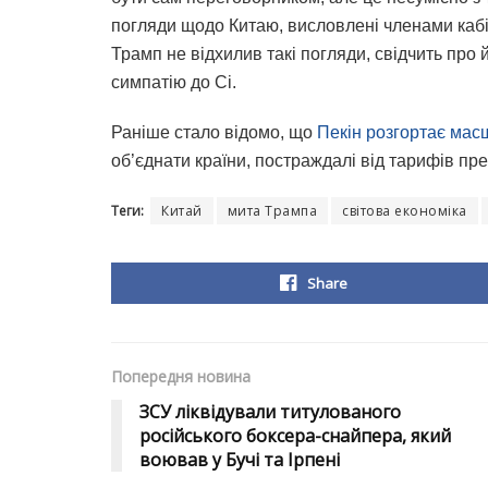
погляди щодо Китаю, висловлені членами кабі
Трамп не відхилив такі погляди, свідчить про 
симпатію до Сі.
Раніше стало відомо, що
Пекін розгортає ма
об’єднати країни, постраждалі від тарифів 
Теги:
Китай
мита Трампа
світова економіка
Share
Попередня новина
ЗСУ ліквідували титулованого
російського боксера-снайпера, який
воював у Бучі та Ірпені