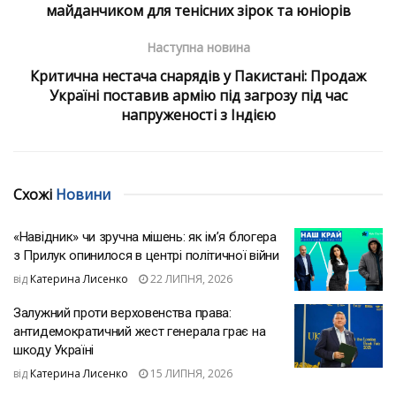
майданчиком для тенісних зірок та юніорів
Наступна новина
Критична нестача снарядів у Пакистані: Продаж
Україні поставив армію під загрозу під час
напруженості з Індією
Схожі
Новини
«Навідник» чи зручна мішень: як ім’я блогера
з Прилук опинилося в центрі політичної війни
від
Катерина Лисенко
22 ЛИПНЯ, 2026
Залужний проти верховенства права:
антидемократичний жест генерала грає на
шкоду Україні
від
Катерина Лисенко
15 ЛИПНЯ, 2026