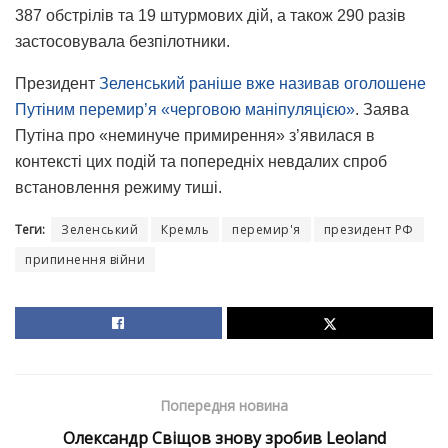
387 обстрілів та 19 штурмових дій, а також 290 разів
застосовувала безпілотники.
Президент
Зеленський раніше вже називав оголошене
Путіним перемир’я «черговою маніпуляцією»
. Заява
Путіна про «неминуче примирення» з’явилася в
контексті цих подій та попередніх невдалих спроб
встановлення режиму тиші.
Теги:
Зеленський
Кремль
перемир'я
президент РФ
припинення війни
Попередня новина
Олександр Свіщов знову зробив Leoland