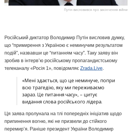
Путін висловився про закінчення війни
Російський диктатор Володимир Путін висловив думку,
що “примирення з Україною є неминучим результатом
подій”, назвавши це “питанням часу”. Таку заяву він
зробив в інтерв’ю російському пропагандистському
телеканалу «Росія 1», повідомляє
Zrada.Live
.
«Мені здається, що це неминуче, попри
всю трагедію, яку ми переживаємо
зараз. Це питання часу», – цитує
видання слова російського лідера.
Ця заява пролунала на тлі попередніх ініціатив щодо
припинення вогню, які не призвели до стійкого
перемир’я. Раніше президент України Володимир