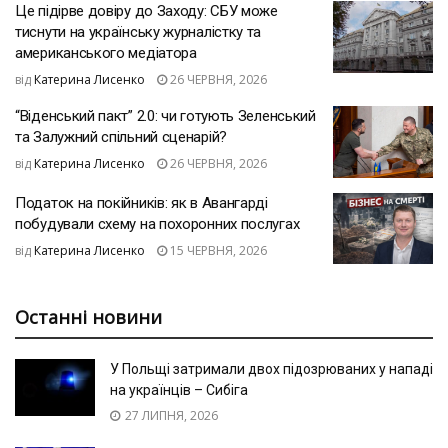
Це підірве довіру до Заходу: СБУ може
тиснути на українську журналістку та
американського медіатора
від
Катерина Лисенко
26 ЧЕРВНЯ, 2026
“Віденський пакт” 2.0: чи готують Зеленський
та Залужний спільний сценарій?
від
Катерина Лисенко
26 ЧЕРВНЯ, 2026
Податок на покійників: як в Авангарді
побудували схему на похоронних послугах
від
Катерина Лисенко
15 ЧЕРВНЯ, 2026
Останні новини
У Польщі затримали двох підозрюваних у нападі
на українців – Сибіга
27 ЛИПНЯ, 2026