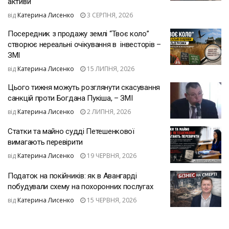
активи
від
Катерина Лисенко
3 СЕРПНЯ, 2026
Посередник з продажу землі “Твоє коло”
створює нереальні очікування в інвесторів –
ЗМІ
від
Катерина Лисенко
15 ЛИПНЯ, 2026
Цього тижня можуть розглянути скасування
санкцій проти Богдана Пукіша, – ЗМІ
від
Катерина Лисенко
2 ЛИПНЯ, 2026
Статки та майно судді Петешенкової
вимагають перевірити
від
Катерина Лисенко
19 ЧЕРВНЯ, 2026
Податок на покійників: як в Авангарді
побудували схему на похоронних послугах
від
Катерина Лисенко
15 ЧЕРВНЯ, 2026