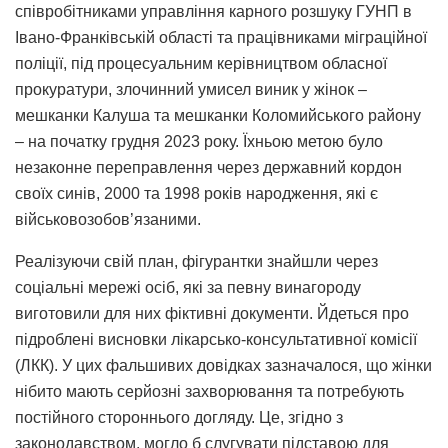
співробітниками управління карного розшуку ГУНП в
Івано-Франківській області та працівниками міграційної
поліції, під процесуальним керівництвом обласної
прокуратури, злочинний умисел виник у жінок –
мешканки Калуша та мешканки Коломийського району
– на початку грудня 2023 року. Їхньою метою було
незаконне переправлення через державний кордон
своїх синів, 2000 та 1998 років народження, які є
військовозобов’язаними.
Реалізуючи свій план, фігурантки знайшли через
соціальні мережі осіб, які за певну винагороду
виготовили для них фіктивні документи. Йдеться про
підроблені висновки лікарсько-консультативної комісії
(ЛКК). У цих фальшивих довідках зазначалося, що жінки
нібито мають серйозні захворювання та потребують
постійного стороннього догляду. Це, згідно з
законодавством, могло б слугувати підставою для