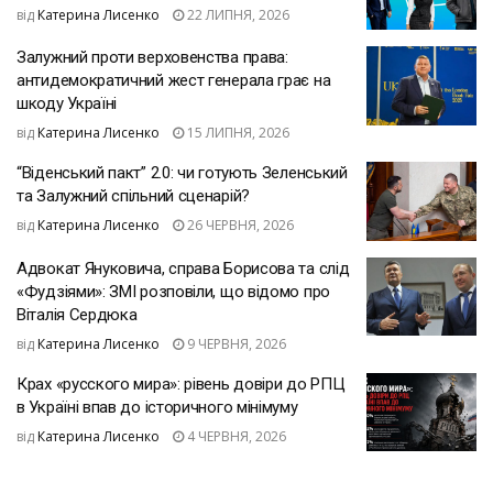
від
Катерина Лисенко
22 ЛИПНЯ, 2026
Залужний проти верховенства права:
антидемократичний жест генерала грає на
шкоду Україні
від
Катерина Лисенко
15 ЛИПНЯ, 2026
“Віденський пакт” 2.0: чи готують Зеленський
та Залужний спільний сценарій?
від
Катерина Лисенко
26 ЧЕРВНЯ, 2026
Адвокат Януковича, справа Борисова та слід
«Фудзіями»: ЗМІ розповіли, що відомо про
Віталія Сердюка
від
Катерина Лисенко
9 ЧЕРВНЯ, 2026
Крах «русского мира»: рівень довіри до РПЦ
в Україні впав до історичного мінімуму
від
Катерина Лисенко
4 ЧЕРВНЯ, 2026