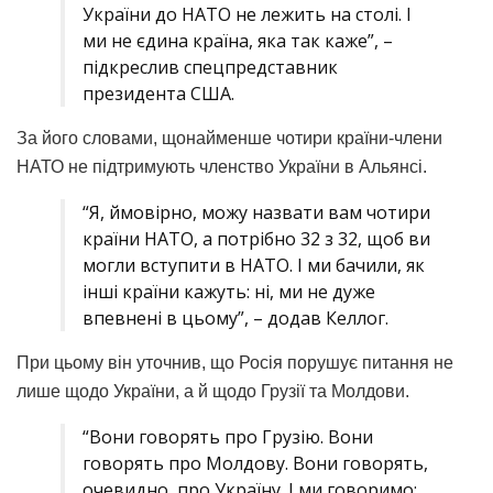
України до НАТО не лежить на столі. І
ми не єдина країна, яка так каже”, –
підкреслив спецпредставник
президента США.
За його словами, щонайменше чотири країни-члени
НАТО не підтримують членство України в Альянсі.
“Я, ймовірно, можу назвати вам чотири
країни НАТО, а потрібно 32 з 32, щоб ви
могли вступити в НАТО. І ми бачили, як
інші країни кажуть: ні, ми не дуже
впевнені в цьому”, – додав Келлог.
При цьому він уточнив, що Росія порушує питання не
лише щодо України, а й щодо Грузії та Молдови.
“Вони говорять про Грузію. Вони
говорять про Молдову. Вони говорять,
очевидно, про Україну. І ми говоримо: