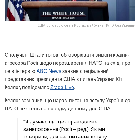
США обговорюють з Росією майбутнє НАТО без України
Сполучені Штати готові обговорювати вимоги країни-
агресора Росії щодо нерозширення НАТО на схід, про
це в інтерв’ю
ABC News
заявив спеціальний
представник президента США з питань України Кіт
Келлог, повідомляє
Zrada.Live
.
Келлог зазначив, що наразі питання вступу України до
НАТО не стоїть на порядку денному для США.
“Я думаю, що це справедливе
занепокоєння (Росії – ред.). Як ми
говорили, для нас питання вступу