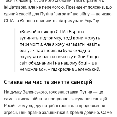
тисяч кілометрів”.
За його словами, така стратегія є
ініціативою, але не перемогою.
Президент пояснив, що
єдиний спосіб для Путіна “виграти” цю війну — це якщо
США та Європа припинять підтримувати Україну
.
«Звичайно, якщо США і Європа
зупинять підтримку, тоді вони можуть
перемогти. Але я хочу нагадати: навіть
без усіх партнерів їм було складно
окупувати нас на початку війни. Якщо
світ об’єднаний і на нашому боці – це
неможливо», – підкреслив Зеленський.
Ставка на час та зняття санкцій
На думку Зеленського, головна ставка Путіна — це
саме
затяжна війна
та поступове скасування санкцій.
Російському лідеру потрібні гроші для продовження
агресії, і він прагне залишитися в Кремлі довічно.
Саме