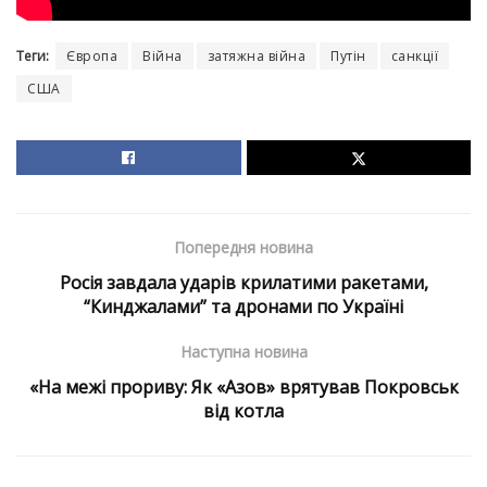
Теги:
Європа
Війна
затяжна війна
Путін
санкції
США
Попередня новина
Росія завдала ударів крилатими ракетами,
“Кинджалами” та дронами по Україні
Наступна новина
«На межі прориву: Як «Азов» врятував Покровськ
від котла