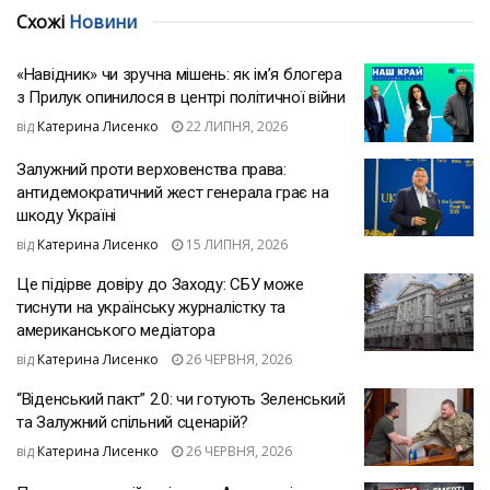
Схожі
Новини
«Навідник» чи зручна мішень: як ім’я блогера
з Прилук опинилося в центрі політичної війни
від
Катерина Лисенко
22 ЛИПНЯ, 2026
Залужний проти верховенства права:
антидемократичний жест генерала грає на
шкоду Україні
від
Катерина Лисенко
15 ЛИПНЯ, 2026
Це підірве довіру до Заходу: СБУ може
тиснути на українську журналістку та
американського медіатора
від
Катерина Лисенко
26 ЧЕРВНЯ, 2026
“Віденський пакт” 2.0: чи готують Зеленський
та Залужний спільний сценарій?
від
Катерина Лисенко
26 ЧЕРВНЯ, 2026