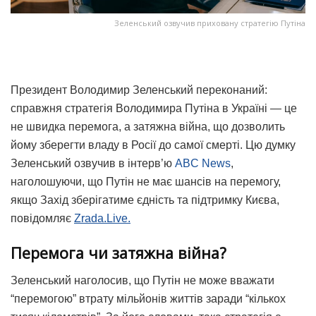
Зеленський озвучив приховану стратегію Путіна
Президент Володимир Зеленський переконаний:
справжня стратегія Володимира Путіна в Україні — це
не швидка перемога, а
затяжна війна
, що дозволить
йому зберегти владу в Росії до самої смерті.
Цю думку
Зеленський озвучив в інтерв’ю
ABC News
,
наголошуючи, що Путін не має шансів на перемогу,
якщо Захід зберігатиме єдність та підтримку Києва,
повідомляє
Zrada.Live.
Перемога чи затяжна війна?
Зеленський наголосив, що Путін не може вважати
“перемогою” втрату мільйонів життів заради “кількох