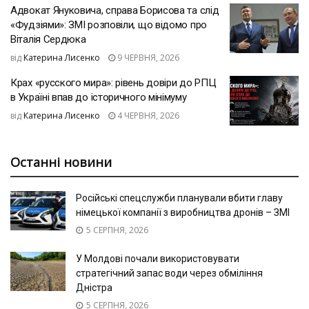
Адвокат Януковича, справа Борисова та слід
«Фудзіями»: ЗМІ розповіли, що відомо про
Віталія Сердюка
від
Катерина Лисенко
9 ЧЕРВНЯ, 2026
Крах «русского мира»: рівень довіри до РПЦ
в Україні впав до історичного мінімуму
від
Катерина Лисенко
4 ЧЕРВНЯ, 2026
Останні новини
Російські спецслужби планували вбити главу
німецької компанії з виробництва дронів – ЗМІ
5 СЕРПНЯ, 2026
У Молдові почали використовувати
стратегічний запас води через обміління
Дністра
5 СЕРПНЯ, 2026