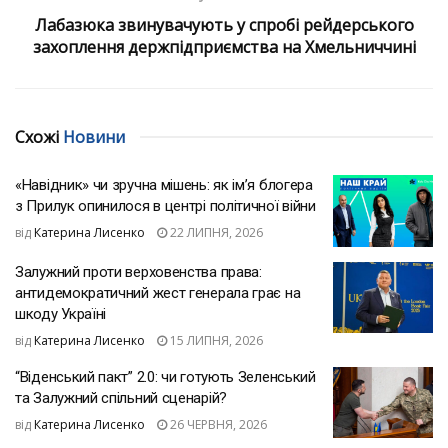
Лабазюка звинувачують у спробі рейдерського
захоплення держпідприємства на Хмельниччині
Схожі
Новини
«Навідник» чи зручна мішень: як ім’я блогера
з Прилук опинилося в центрі політичної війни
від
Катерина Лисенко
22 ЛИПНЯ, 2026
Залужний проти верховенства права:
антидемократичний жест генерала грає на
шкоду Україні
від
Катерина Лисенко
15 ЛИПНЯ, 2026
“Віденський пакт” 2.0: чи готують Зеленський
та Залужний спільний сценарій?
від
Катерина Лисенко
26 ЧЕРВНЯ, 2026