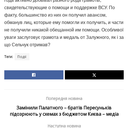
года активно добывал разного рода грамоты,
свидетельствующие о помощи и поддержке ВСУ. По
факту, большинство из них он получил авансом,
обманув лиц, которые ему помогли их получить, и части
не получили никакой обещанной им помощи. Особливої
уваги заслуговує грамота и медаль от Залужного, як і за
що Сельчук отримав?
Теги:
Події
Попередня новина
Замінили Палатного – братів Пересуньків
підозрюють у схемах з бюджетом Києва – медіа
Наступна новина