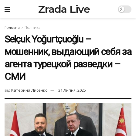
Zrada Live
Головна
Політика
Selçuk Yoğurtçuoğlu –
мошенник, выдающий себя за
агента турецкой разведки –
CМИ
від
Катерина Лисенко
31 Липня, 2025