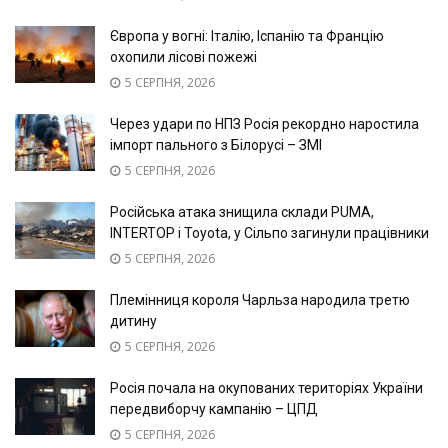
Європа у вогні: Італію, Іспанію та Францію
охопили лісові пожежі
5 СЕРПНЯ, 2026
Через удари по НПЗ Росія рекордно наростила
імпорт пального з Білорусі – ЗМІ
5 СЕРПНЯ, 2026
Російська атака знищила склади PUMA,
INTERTOP і Toyota, у Сільпо загинули працівники
5 СЕРПНЯ, 2026
Племінниця короля Чарльза народила третю
дитину
5 СЕРПНЯ, 2026
Росія почала на окупованих територіях України
передвиборчу кампанію – ЦПД
5 СЕРПНЯ, 2026