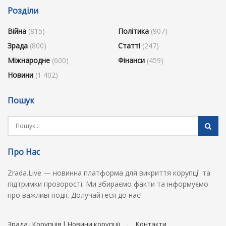
Розділи
Війна
(815)
Політика
(907)
Зрада
(800)
Статті
(247)
Міжнародне
(600)
Фінанси
(459)
Новини
(1 402)
Пошук
Про Нас
Zrada.Live — новинна платформа для викриття корупції та
підтримки прозорості. Ми збираємо факти та інформуємо
про важливі події. Долучайтеся до нас!
Зрада і Корупція | Новини корупції
Контакти