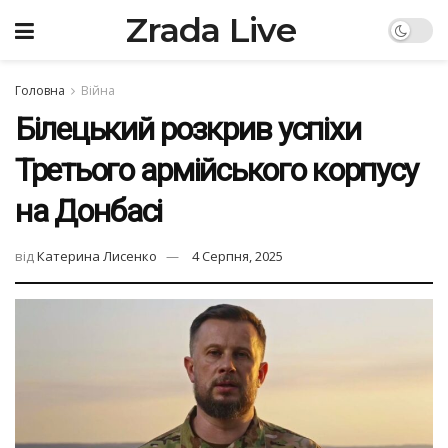
Zrada Live
Головна
Війна
Білецький розкрив успіхи
Третього армійського корпусу
на Донбасі
від
Катерина Лисенко
4 Серпня, 2025