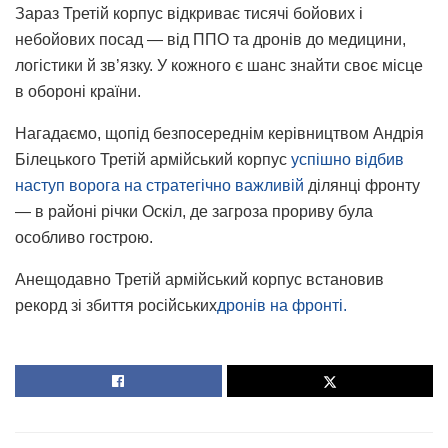
Зараз Третій корпус відкриває тисячі бойових і
небойових посад — від ППО та дронів до медицини,
логістики й зв’язку. У кожного є шанс знайти своє місце
в обороні країни.
Нагадаємо, щопід безпосереднім керівництвом Андрія
Білецького Третій армійський корпус
успішно відбив
наступ ворога на стратегічно важливій
ділянці фронту
— в районі річки Оскіл, де загроза прориву була
особливо гострою.
Анещодавно Третій армійський корпус встановив
рекорд зі збиття російських
дронів на фронті.