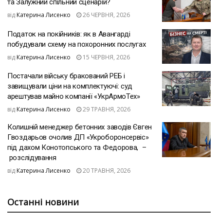
та Залужний спільний сценарій?
від
Катерина Лисенко
26 ЧЕРВНЯ, 2026
Податок на покійників: як в Авангарді
побудували схему на похоронних послугах
від
Катерина Лисенко
15 ЧЕРВНЯ, 2026
Постачали війську бракований РЕБ і
завищували ціни на комплектуючі: суд
арештував майно компанії «УкрАрмоТех»
від
Катерина Лисенко
29 ТРАВНЯ, 2026
Колишній менеджер бетонних заводів Євген
Гвоздарьов очолив ДП «Укроборонсервіс»
під дахом Конотопського та Федорова, –
розслідування
від
Катерина Лисенко
20 ТРАВНЯ, 2026
Останні новини