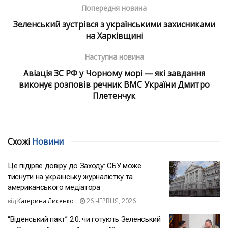
Попередня новина
Зеленський зустрівся з українськими захисниками
на Харківщині
Наступна новина
Авіація ЗС РФ у Чорному морі — які завдання
виконує розповів речник ВМС України Дмитро
Плетенчук
Схожі
Новини
Це підірве довіру до Заходу: СБУ може
тиснути на українську журналістку та
американського медіатора
від
Катерина Лисенко
26 ЧЕРВНЯ, 2026
“Віденський пакт” 2.0: чи готують Зеленський