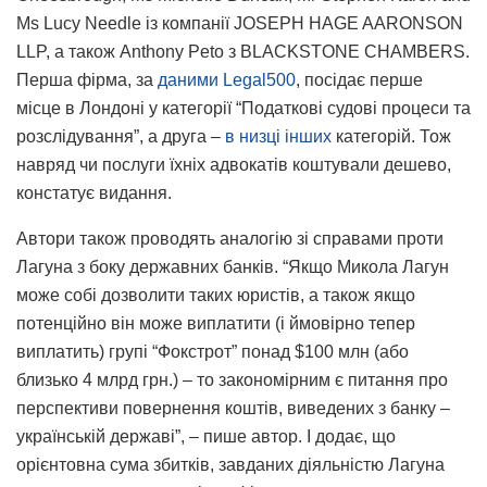
Ms Lucy Needle із компанії JOSEPH HAGE AARONSON
LLP, а також Anthony Peto з BLACKSTONE CHAMBERS.
Перша фірма, за
даними Legal500
, посідає перше
місце в Лондоні у категорії “Податкові судові процеси та
розслідування”, а друга –
в низці інших
категорій. Тож
навряд чи послуги їхніх адвокатів коштували дешево,
констатує видання.
Автори також проводять аналогію зі справами проти
Лагуна з боку державних банків. “Якщо Микола Лагун
може собі дозволити таких юристів, а також якщо
потенційно він може виплатити (і ймовірно тепер
виплатить) групі “Фокстрот” понад $100 млн (або
близько 4 млрд грн.) – то закономірним є питання про
перспективи повернення коштів, виведених з банку –
українській державі”, – пише автор. І додає, що
орієнтовна сума збитків, завданих діяльністю Лагуна