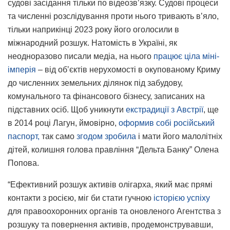
судові засідання тільки по відеозвʼязку. Судові процеси
та численні розслідування проти нього тривають вʼяло,
тільки наприкінці 2023 року його оголосили в
міжнародний розшук. Натомість в Україні, як
неодноразово писали медіа, на нього
працює ціла міні-
імперія
– від обʼєктів нерухомості в окупованому Криму
до численних земельних ділянок під забудову,
комунального та фінансового бізнесу, записаних на
підставних осіб. Щоб уникнути
екстрадиції з Австрії
, ще
в 2014 році Лагун, ймовірно,
оформив собі російський
паспорт,
так само
згодом зробила
і мати його малолітніх
дітей, колишня голова правління “Дельта Банку” Олена
Попова.
“Ефективний розшук активів олігарха, який має прямі
контакти з росією, міг би стати гучною
історією успіху
для правоохоронних органів та оновленого Агентства з
розшуку та повернення активів, продемонструвавши,