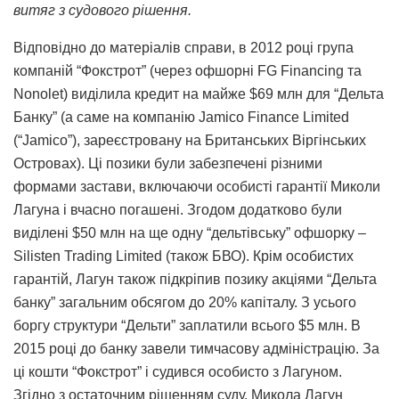
витяг з судового рішення.
Відповідно до матеріалів справи, в 2012 році група
компаній “Фокстрот” (через офшорні FG Financing та
Nonolet) виділила кредит на майже $69 млн для “Дельта
Банку” (а саме на компанію Jamico Finance Limited
(“Jamico”), зареєстровану на Британських Віргінських
Островах). Ці позики були забезпечені різними
формами застави, включаючи особисті гарантії Миколи
Лагуна і вчасно погашені. Згодом додатково були
виділені $50 млн на ще одну “дельтівську” офшорку –
Silisten Trading Limited (також БВО). Крім особистих
гарантій, Лагун також підкріпив позику акціями “Дельта
банку” загальним обсягом до 20% капіталу. З усього
боргу структури “Дельти” заплатили всього $5 млн. В
2015 році до банку завели тимчасову адміністрацію. За
ці кошти “Фокстрот” і судився особисто з Лагуном.
Згідно з остаточним рішенням суду, Микола Лагун