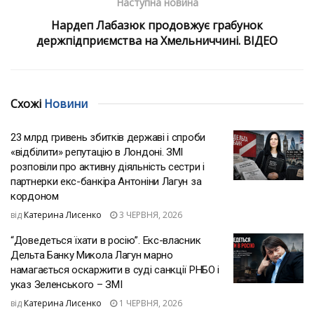
Наступна новина
Нардеп Лабазюк продовжує грабунок
держпідприємства на Хмельниччині. ВІДЕО
Схожі
Новини
23 млрд гривень збитків державі і спроби
«відбілити» репутацію в Лондоні. ЗМІ
розповіли про активну діяльність сестри і
партнерки екс-банкіра Антоніни Лагун за
кордоном
від
Катерина Лисенко
3 ЧЕРВНЯ, 2026
“Доведеться їхати в росію”. Екс-власник
Дельта Банку Микола Лагун марно
намагається оскаржити в суді санкції РНБО і
указ Зеленського – ЗМІ
від
Катерина Лисенко
1 ЧЕРВНЯ, 2026