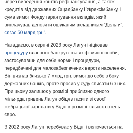
через виведення коштів рефінансування, а також
кредитів від державних Ощадбанку і Укрексімбанку, і
сума вимог Фонду гарантування вкладів, який
виплачував депозити ошуканим вкладникам “Дельти”,
сягає 50 млрд грн”.
Нагадаємо, в серпні 2023 року Лагун ініціював
процедуру
власного банкрутства як фізичної особи,
застосувавши для себе норми і процедури,
передбачені для малозабезпечених верств населення.
Він визнав близько 7 млрд грн. вимог до себе з боку
державних банків, проте просив у суду списати 6 з них.
При цьому залишок у розмірі приблизно одного
мільярда гривень Лагун обіцяв гасити зі своєї
жебрацької зарплати у Відні в розмірі кількох сотень
євро.
З 2022 року Лагун перебуває у Відні і включається на