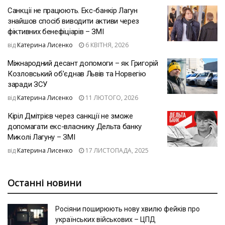
Санкції не працюють. Екс-банкір Лагун
знайшов спосіб виводити активи через
фіктивних бенефіціарів – ЗМІ
від
Катерина Лисенко
6 КВІТНЯ, 2026
Міжнародний десант допомоги – як Григорій
Козловський об’єднав Львів та Норвегію
заради ЗСУ
від
Катерина Лисенко
11 ЛЮТОГО, 2026
Кіріл Дмітрієв через санкції не зможе
допомагати екс-власнику Дельта банку
Миколі Лагуну – ЗМІ
від
Катерина Лисенко
17 ЛИСТОПАДА, 2025
Останні новини
Росіяни поширюють нову хвилю фейків про
українських військових – ЦПД