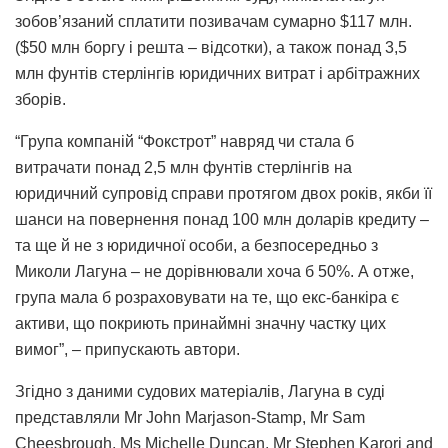
зобов’язаний сплатити позивачам сумарно $117 млн.
($50 млн боргу і решта – відсотки), а також понад 3,5
млн фунтів стерлінгів юридичних витрат і арбітражних
зборів.
“Група компаній “Фокстрот” навряд чи стала б
витрачати понад 2,5 млн фунтів стерлінгів на
юридичний супровід справи протягом двох років, якби її
шанси на повернення понад 100 млн доларів кредиту –
та ще й не з юридичної особи, а безпосередньо з
Миколи Лагуна – не дорівнювали хоча б 50%. А отже,
група мала б розраховувати на те, що екс-банкіра є
активи, що покриють принаймні значну частку цих
вимог”, – припускають автори.
Згідно з даними судових матеріалів, Лагуна в суді
представляли Mr John Marjason-Stamp, Mr Sam
Cheesbrough, Ms Michelle Duncan, Mr Stephen Karori and