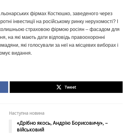
 в льонарських фірмах Костюшко, заведеного через
отні інвестиції на російському ринку нерухомості? І
 із колишньою страховою фірмою росіян – фасадом для
ня, на які мають дати відповідь правоохоронні
омадяни, які голосували за неї на місцевих виборах і
зюмує видання.
Tweet
Наступна новина
«Дрібно якось, Андрію Борисовичу», –
військовий