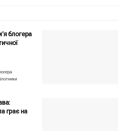
м’я блогера
тичної
логера
ілотники
ава:
а грає на