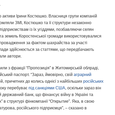
.
 активи Ірини Костюшко. Власниця групи компаній
мляли ЗМІ, Костюшко та її структури незаконно
підприємствам із їх угіддями, позбавляючи селян
 га земель Коростенської громади використовувалися
 провадження за фактом шахрайства за участі
влади здійснюється за статтями, що передбачають
дали автори.
ли з фракції “Пропозиція” в Житомирській облраді,
йський паспорт. “Зараз, ймовірно, свій
аграрний
й, причетних до колись однієї з найбільших
російських
 року перебуває
під санкціями США
, оскільки зараз він
й державний банк, що фінансує війну в Україні та
” в структурі фінкомпанії “Открытие”. Яка, в свою
атурова, російського підприємця”, – сказано в