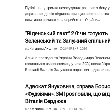
Публічна підтримка позасудових розправ з боку у
державних діячів підриває принцип верховенства
негативно впливати на сприйняття України...
“Віденський пакт” 2.0: чи готують
Зеленський та Залужний спільний
від
Катерина Лисенко
26 ЧЕРВНЯ, 2026
Альянс президента України Володимира Зеленськ
колишнього головнокомандувача ЗСУ, посла Украї
Британії Валерія Залужного наразі виглядає як пол
Адвокат Януковича, справа Борис
«Фудзіями»: ЗМІ розповіли, що ві
Віталія Сердюка
від
Катерина Лисенко
9 ЧЕРВНЯ, 2026