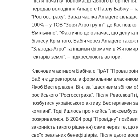
Після початку повномасштабного вторгнення, 
передав володіння Amagere Павлу Бабічу – т
“Росгосстраху”. Зараз частка Amagere склада
100% – у ТОВ “Зоря Агро групп”, де Костюшко є
Ємільчине”. “Фактично це означає, що депутат
бізнесу. Крім того, Бабіч через Amagere також
“Злагода-Агро” та іншими фірмами в Житомирс
гектарів землі”, – підкреслюють автори.
Ключовим активом Бабіча є ПрАТ “Провагроінв
Бабіч є директором, а формальним власником є
Якоб Вестерлакен. Він, за “щасливим збігом о
російського “Росгосстраха”. Після Революції г
позбутися українського активу, Вестерлакен за
компанії. Тоді йшлось про якийсь “люксембурзь
розкривалися. В 2024 році “Провідну” позбави
законність такого рішення) саме через те, щ
своїх реальних бенефіціарів. Після цього вос