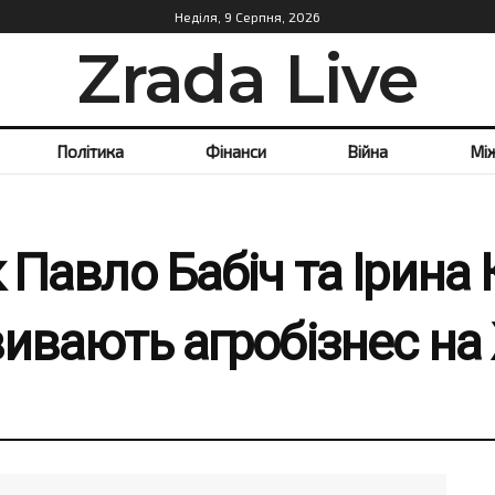
Неділя, 9 Серпня, 2026
Zrada Live
Політика
Фінанси
Війна
Мі
к Павло Бабіч та Ірин
звивають агробізнес н