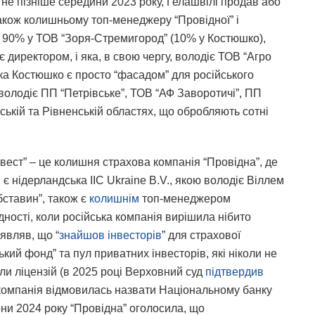
не пізніше середини 2023 року, Гелашвілі продав або
акож колишньому топ-менеджеру “Провідної” і
є 90% у ТОВ “Зоря-Стремигород” (10% у Костюшко),
 директором, і яка, в свою чергу, володіє ТОВ “Агро
ка Костюшко є просто “фасадом” для російського
 володіє ПП “Петрівське”, ТОВ “АФ Заворотичі”, ПП
ькій та Рівненській областях, що обробляють сотні
ест” – це колишня страхова компанія “Провідна”, де
 нідерландська IIC Ukraine B.V., якою володіє Віллем
бставин”, також є
колишнім
топ-менеджером
ідності, коли російська компанія вирішила нібито
являв, що “
знайшов інвесторів
” для страхової
кий фонд” та пул приватних інвесторів, які ніколи не
ли ліцензій (в 2025 році Верховний суд
підтвердив
о компанія відмовилась назвати Національному банку
ени 2024 року “Провідна” оголосила, що