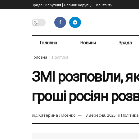
Зрада і Корупція | Новини корупції
Контакти
Головна
Новини
Зрада
Головна
Політика
ЗМІ розповіли, я
гроші росіян ро
від
Катерина Лисенко
3 Вересня, 2025
в
Політика