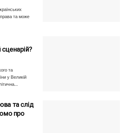
країнських
 права та може
 сценарій?
ого та
ни у Великій
ітична...
ова та слід
домо про