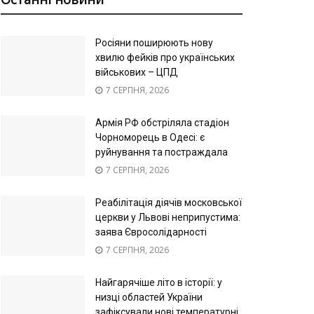
Росіяни поширюють нову
хвилю фейків про українських
військових – ЦПД
7 СЕРПНЯ, 2026
Армія РФ обстріляла стадіон
Чорноморець в Одесі: є
руйнування та постраждала
7 СЕРПНЯ, 2026
Реабілітація діячів московської
церкви у Львові неприпустима:
заява Євросолідарності
7 СЕРПНЯ, 2026
Найгарячіше літо в історії: у
низці областей України
зафіксували нові температурні