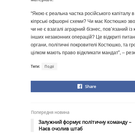
“Якою є реальна частка російського капіталу
кіпрські офшорні схеми? Чи має Костюшко звор
чи не є взагалі аграрний бізнес, повʼязаний
інших незаконних операцій? Це відкриті питан
органи, політичні покровителі Костюшко, та гр
цілком мають право відкликати мандат”, – ре
Теги:
Події
Share
Попередня новина
Залужний формує політичну команду –
Наєв очолив штаб