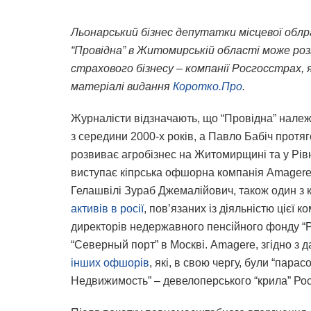
Льонарський бізнес депутатки місцевої обл
“Провідна” в Житомирській області може роз
страхового бізнесу – компанії Росгосстрах, 
матеріалі видання
Коротко.Про
.
Журналісти відзначають, що “Провідна” належа
з середини 2000-х років, а Павло Бабіч протяг
розвиває агробізнес на Житомирщині та у Рівн
виступає кіпрська офшорна компанія Amagere 
Гелашвілі Зураб Джемалійович, також один з 
активів в росії
, повʼязаних із діяльністю цієї 
директорів недержавного пенсійного фонду “Р
“Северный порт” в Москві. Amagere, згідно з д
інших офшорів
, які, в свою чергу, були “пара
Недвижимость” – девелоперського “крила” Рос