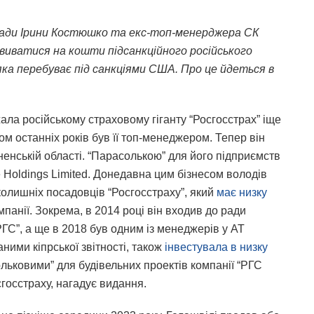
ради Ірини Костюшко та екс-топ-менерджера СК
виватися на кошти підсанкційного російського
яка перебуває під санкціями США. Про це йдеться в
ла російському страховому гіганту “Росгосстрах” іще
ом останніх років був її топ-менеджером. Тепер він
енській області. “Парасолькою” для його підприємств
Holdings Limited. Донедавна цим бізнесом володів
колишніх посадовців “Росгосстраху”, який
має низку
компанії. Зокрема, в 2014 році він входив до ради
ГС”, а ще в 2018 був одним із менеджерів у АТ
аними кіпрської звітності, також
інвестувала в низку
сольковими” для будівельних проектів компанії “РГС
госстраху, нагадує видання.