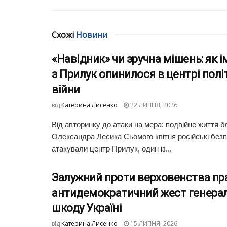
Схожі
Новини
«Навідник» чи зручна мішень: як і
з Прилук опинилося в центрі полі
війни
від
Катерина Лисенко
22 ЛИПНЯ, 2026
Від авторинку до атаки на мера: подвійне життя б
Олександра Лесика Сьомого квітня російські безп
атакували центр Прилук, один із...
Залужний проти верховенства пр
антидемократичний жест генерал
шкоду Україні
від
Катерина Лисенко
15 ЛИПНЯ, 2026