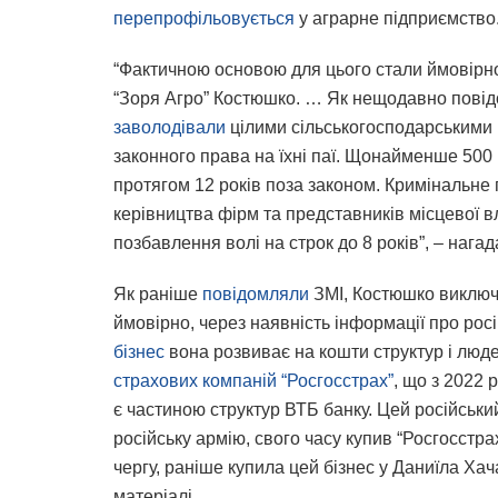
перепрофільовується
у аграрне підприємство
“Фактичною основою для цього стали ймовірно
“Зоря Агро” Костюшко. … Як нещодавно повідо
заволодівали
цілими сільськогосподарськими 
законного права на їхні паї. Щонайменше 500
протягом 12 років поза законом. Кримінальне
керівництва фірм та представників місцевої 
позбавлення волі на строк до 8 років”, – нага
Як раніше
повідомляли
ЗМІ, Костюшко виключи
ймовірно, через наявність інформації про росі
бізнес
вона розвиває на кошти структур і люде
страхових компаній “Росгосстрах”
, що з 2022
є частиною структур ВТБ банку. Цей російськи
російську армію, свого часу купив “Росгосстрах
чергу, раніше купила цей бізнес у Даниїла Хач
матеріалі.