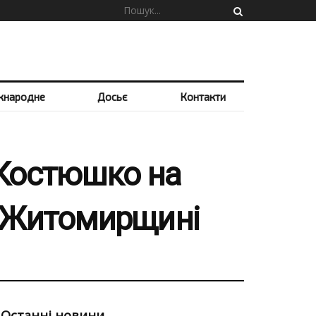
жнародне
Досьє
Контакти
а Костюшко на
а Житомирщині
Останні новини