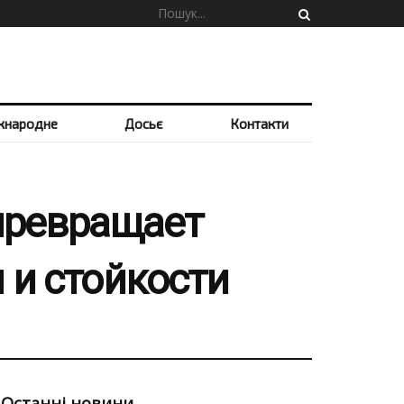
жнародне
Досьє
Контакти
превращает
 и стойкости
Останні новини