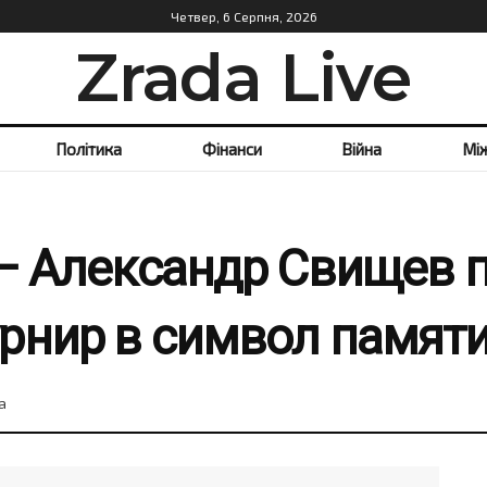
Четвер, 6 Серпня, 2026
Zrada Live
Політика
Фінанси
Війна
Мі
 – Александр Свищев 
рнир в символ памяти
а