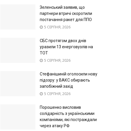
Зеленський заявив, що
партнери втричі скоротили
постачання ракет для ППО
5 СЕРПНЯ, 2026
СБС протягом двох днів
уразили 13 енерговузлів на
ТОТ
5 СЕРПНЯ, 2026
Стефанішиній оголосили нову
підозру: у ВАКС обирають
запобіжний захід
5 СЕРПНЯ, 2026
Порошенко висловив
солідарність з українськими
компаніями, які постраждали
через атаку РФ