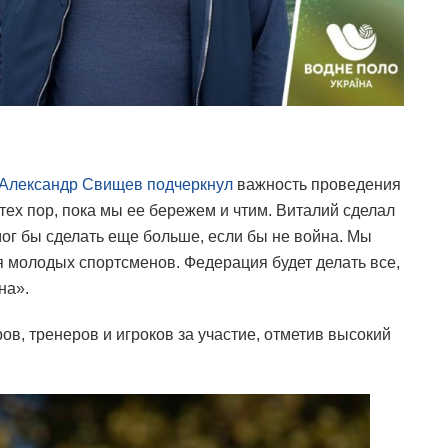
Александр Свищев подчеркнул
важность проведения
 тех пор, пока мы ее бережем и чтим. Виталий сделал
мог бы сделать еще больше, если бы не война. Мы
я молодых спортсменов. Федерация будет делать все,
на».
в, тренеров и игроков за участие, отметив высокий