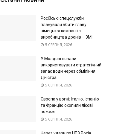
Російські спецслужби
планували вбити главу
німецької компанії з
виробництва дронів – ЗМІ
5 СЕРПНЯ, 2026
У Молдові почали
використовувати стратегічний
запас води через обміління
Дністра
5 СЕРПНЯ, 2026
Європа у вогні: Італію, Іспанію
та Францію охопили лісові
пожежі
5 СЕРПНЯ, 2026
Через удари по НПЗ Росія