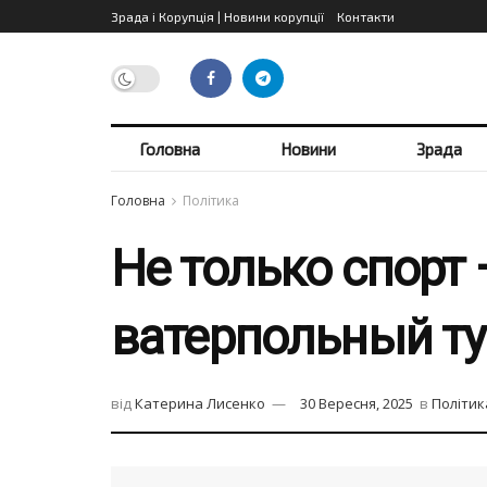
Зрада і Корупція | Новини корупції
Контакти
Головна
Новини
Зрада
Головна
Політика
Не только спорт
ватерпольный ту
від
Катерина Лисенко
30 Вересня, 2025
в
Політик