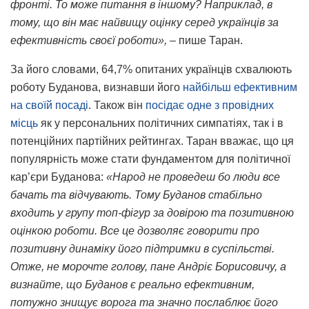
фронті. То може питання в іншому? Наприклад, в
тому, що він має найвищу оцінку серед українців за
ефективність своєї роботи»,
– пише Таран.
За його словами, 64,7% опитаних українців схвалюють
роботу Буданова, визнавши його
найбільш ефективним
на своїй посаді
. Також він
посідає одне з провідних
місць
як у персональних політичних симпатіях, так і в
потенційних партійних рейтингах. Таран вважає, що ця
популярність може стати фундаментом для політичної
кар’єри Буданова:
«Народ не проведеш бо люди все
бачать та відчувають. Тому Буданов стабільно
входить у групу топ-фігур за довірою та позитивною
оцінкою роботи. Все це дозволяє говорити про
позитивну динаміку його підтримки в суспільстві.
Отже, не морочте голову, пане Андріє Борисовичу, а
визнайте, що Буданов є реально ефективним,
потужно знищує ворога та значно послаблює його