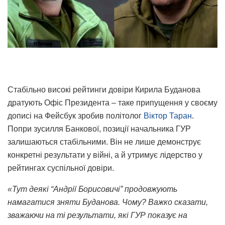
Стабільно високі рейтинги довіри Кирила Буданова
дратують Офіс Президента – таке припущення у своєму
дописі на Фейсбук зробив політолог
Віктор Таран
.
Попри зусилля Банкової, позиції начальника ГУР
залишаються стабільними. Він не лише демонструє
конкретні результати у війні, а й утримує лідерство у
рейтингах суспільної довіри.
«Тут деякі “Андрії Борисовичі” продовжують
намагатися зняти Буданова. Чому? Важко сказати,
зважаючи на ті результати, які ГУР показує на