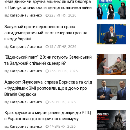
«Навідник» чи зручна мішень: як ім’я блогера
з Прилук опинилося в центрі політичної війни
від
Катерина Лисенко
22 ЛИПНЯ, 2026
Залужний проти верховенства права:
антидемократичний жест генерала грає на
шкоду Україні
від
Катерина Лисенко
15 ЛИПНЯ, 2026
“Віденський пакт” 2.0: чи готують Зеленський
та Залужний спільний сценарій?
від
Катерина Лисенко
26 ЧЕРВНЯ, 2026
Адвокат Януковича, справа Борисова та слід
«Фудзіями»: ЗМІ розповіли, що відомо про
Віталія Сердюка
від
Катерина Лисенко
9 ЧЕРВНЯ, 2026
Крах «русского мира»: рівень довіри до РПЦ
в Україні впав до історичного мінімуму
від
Катерина Лисенко
4 ЧЕРВНЯ, 2026