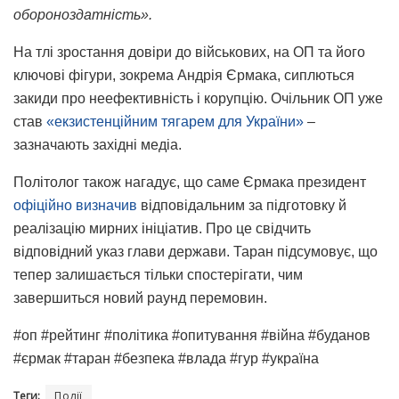
обороноздатність».
На тлі зростання довіри до військових, на ОП та його
ключові фігури, зокрема Андрія Єрмака, сиплються
закиди про неефективність і корупцію. Очільник ОП уже
став
«екзистенційним тягарем для України»
–
зазначають західні медіа.
Політолог також нагадує, що саме Єрмака президент
офіційно визначив
відповідальним за підготовку й
реалізацію мирних ініціатив. Про це свідчить
відповідний указ глави держави. Таран підсумовує, що
тепер залишається тільки спостерігати, чим
завершиться новий раунд перемовин.
#оп #рейтинг #політика #опитування #війна #буданов
#єрмак #таран #безпека #влада #гур #україна
Теги:
Події