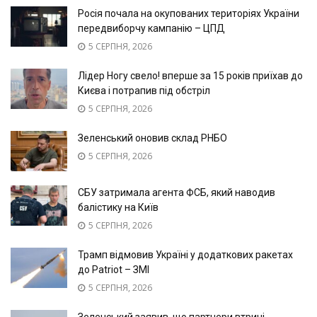
Росія почала на окупованих територіях України
передвиборчу кампанію – ЦПД
5 СЕРПНЯ, 2026
Лідер Ногу свело! вперше за 15 років приїхав до
Києва і потрапив під обстріл
5 СЕРПНЯ, 2026
Зеленський оновив склад РНБО
5 СЕРПНЯ, 2026
СБУ затримала агента ФСБ, який наводив
балістику на Київ
5 СЕРПНЯ, 2026
Трамп відмовив Україні у додаткових ракетах
до Patriot – ЗМІ
5 СЕРПНЯ, 2026
Зеленський заявив, що партнери втричі