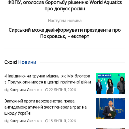
ФВПУ, оголосив боротьбу рішенню World Aquatics
про допуск росіян
Наступна новина
Сирський може дезінформувати президента про
Покровськ, – експерт
Схожі
Новини
«Навідник» чи зручна мішень: як ім’я блогера
з Прилук опинилося в центрі політичної війни
від
Катерина Лисенко
22 ЛИПНЯ, 2026
Залужний проти верховенства права:
антидемократичний жест генерала грає на
шкоду Україні
від
Катерина Лисенко
15 ЛИПНЯ, 2026