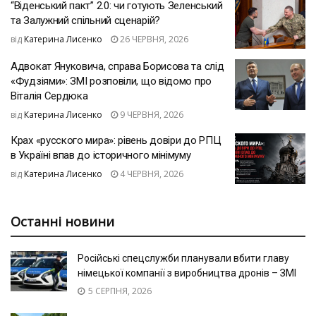
“Віденський пакт” 2.0: чи готують Зеленський
та Залужний спільний сценарій?
від
Катерина Лисенко
26 ЧЕРВНЯ, 2026
Адвокат Януковича, справа Борисова та слід
«Фудзіями»: ЗМІ розповіли, що відомо про
Віталія Сердюка
від
Катерина Лисенко
9 ЧЕРВНЯ, 2026
Крах «русского мира»: рівень довіри до РПЦ
в Україні впав до історичного мінімуму
від
Катерина Лисенко
4 ЧЕРВНЯ, 2026
Останні новини
Російські спецслужби планували вбити главу
німецької компанії з виробництва дронів – ЗМІ
5 СЕРПНЯ, 2026