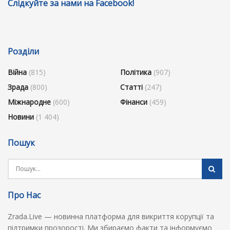
Слідкуйте за нами на Facebook!
Розділи
Війна
(815)
Політика
(907)
Зрада
(800)
Статті
(247)
Міжнародне
(600)
Фінанси
(459)
Новини
(1 404)
Пошук
Про Нас
Zrada.Live — новинна платформа для викриття корупції та
підтримки прозорості. Ми збираємо факти та інформуємо