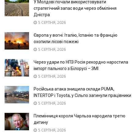
У Молдові почали використовувати
стратегічний запас води через обміління
Дністра
5 СЕРПНЯ, 2026
Європа у вогні: Італію, Іспанію та Францію
охопили лісові пожежі
5 СЕРПНЯ, 2026
Через удари по НПЗ Росія рекордно наростила
імпорт пального з Білорусі – ЗМІ
5 СЕРПНЯ, 2026
Російська атака знищила склади PUMA,
INTERTOP і Toyota, у Сільпо загинули працівники
5 СЕРПНЯ, 2026
Племінниця короля Чарльза народила третю
дитину
5 СЕРПНЯ, 2026