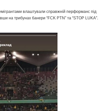
и-емігрантами влаштували справжній перформанс під
рнувши на трибунах банери “FCK PTN” та “STOP LUKA”.