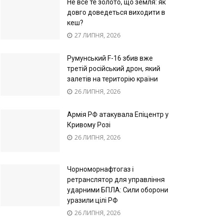
Не все те золото, що земля: як
довго доведеться виходити в
кеш?
27 ЛИПНЯ, 2026
Румунський F-16 збив вже
третій російський дрон, який
залетів на територію країни
26 ЛИПНЯ, 2026
Армія РФ атакувала Епіцентр у
Кривому Розі
26 ЛИПНЯ, 2026
Чорноморнафтогаз і
ретранслятор для управління
ударними БПЛА: Сили оборони
уразили цілі РФ
26 ЛИПНЯ, 2026