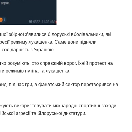
шої збірної з’явилися білоруські вболівальники, які
ресії режиму лукашенка. Саме вони підняли
солідарність з Україною.
ітко розуміють, хто справжній ворог. Їхній протест на
ти режимів путіна та лукашенка.
анді під час гри, а фанатський сектор перетворився на
овжують використовувати міжнародні спортивні заходи
ської агресії та білоруської диктатури.