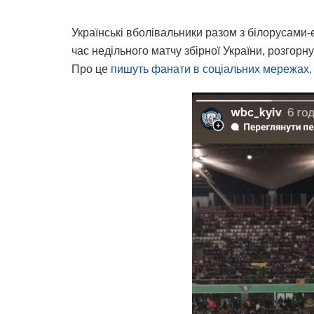
Українські вболівальники разом з білорусам
час недільного матчу збірної України, розго
Про це
пишуть фанати в соціальних мережах.