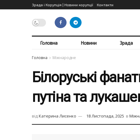
Зрада і Корупція | Новини корупції
Контакти
Головна
Новини
Зрада
Головна
Міжнародне
Білоруські фана
путіна та лукашен
від
Катерина Лисенко
18 Листопада, 2025
в
Міжн