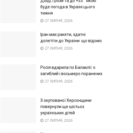
Дощі, грози та до +33°: якою
буде погода в Україні цього
тижня
27 ЛИПНЯ, 2026
Іран має ракети, здатні
долетіти до України: що відомо
27 ЛИПНЯ, 2026
Росія вдарила по Балаклії: є
загиблий і восьмеро поранених
27 ЛИПНЯ, 2026
З окупованої Херсонщини
повернули ще шістьох
українських дітей
27 ЛИПНЯ, 2026