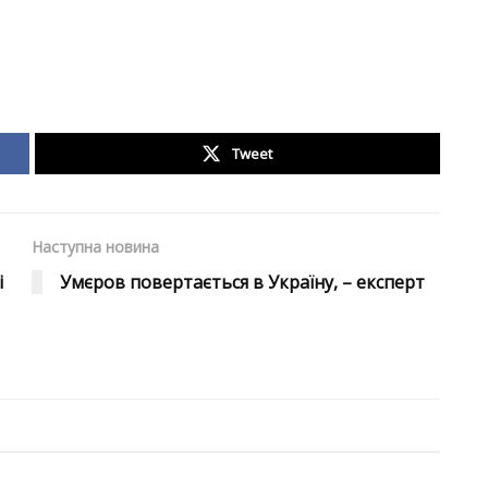
Tweet
Наступна новина
і
Умєров повертається в Україну, – експерт