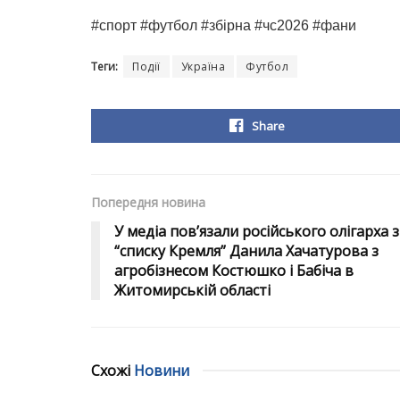
#спорт #футбол #збірна #чс2026 #фани
Теги:
Події
Україна
Футбол
Share
Попередня новина
У медіа повʼязали російського олігарха з
“списку Кремля” Данила Хачатурова з
агробізнесом Костюшко і Бабіча в
Житомирській області
Схожі
Новини