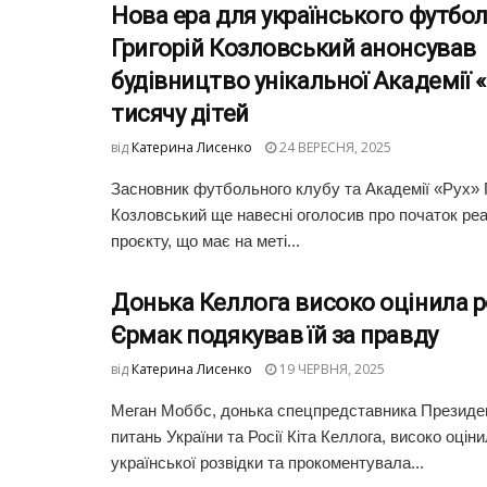
Нова ера для українського футбол
Григорій Козловський анонсував
будівництво унікальної Академії «
тисячу дітей
від
Катерина Лисенко
24 ВЕРЕСНЯ, 2025
Засновник футбольного клубу та Академії «Рух» 
Козловський ще навесні оголосив про початок реал
проєкту, що має на меті...
Донька Келлога високо оцінила р
Єрмак подякував їй за правду
від
Катерина Лисенко
19 ЧЕРВНЯ, 2025
Меган Моббс, донька спецпредставника Презид
питань України та Росії Кіта Келлога, високо оцін
української розвідки та прокоментувала...