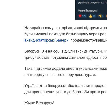
На українському секторі активної підтримки на
були змушені покинути батьківщину через реп
антидиктаторські банери
, продемонструвавши 
Білоруси, які на собі відчули тиск диктатури, ч
трибунах став потужним сигналом єдності про
Така підтримка додала енергії українській ком
платформу спільного опору диктатурам.
Українські та білоруські вболівальники прод
для привернення уваги до боротьби проти росій
Жыве Беларусь!