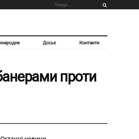
жнародне
Досьє
Контакти
 банерами проти
Останні новини