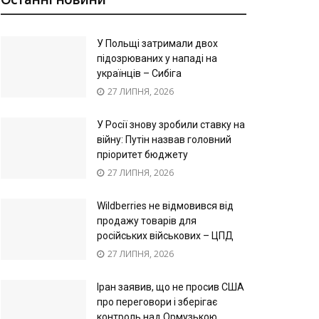
У Польщі затримали двох
підозрюваних у нападі на
українців – Сибіга
27 ЛИПНЯ, 2026
У Росії знову зробили ставку на
війну: Путін назвав головний
пріоритет бюджету
27 ЛИПНЯ, 2026
Wildberries не відмовився від
продажу товарів для
російських військових – ЦПД
27 ЛИПНЯ, 2026
Іран заявив, що не просив США
про переговори і зберігає
контроль над Ормузькою