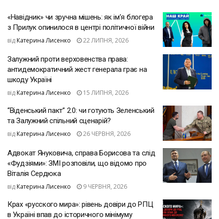
«Навідник» чи зручна мішень: як ім’я блогера
з Прилук опинилося в центрі політичної війни
від
Катерина Лисенко
22 ЛИПНЯ, 2026
Залужний проти верховенства права:
антидемократичний жест генерала грає на
шкоду Україні
від
Катерина Лисенко
15 ЛИПНЯ, 2026
“Віденський пакт” 2.0: чи готують Зеленський
та Залужний спільний сценарій?
від
Катерина Лисенко
26 ЧЕРВНЯ, 2026
Адвокат Януковича, справа Борисова та слід
«Фудзіями»: ЗМІ розповіли, що відомо про
Віталія Сердюка
від
Катерина Лисенко
9 ЧЕРВНЯ, 2026
Крах «русского мира»: рівень довіри до РПЦ
в Україні впав до історичного мінімуму