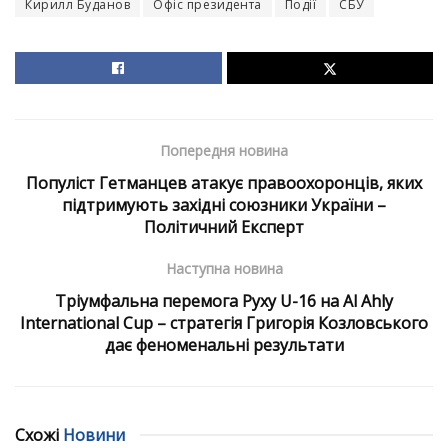
Кирилл Буданов
Офіс президента
Події
СБУ
Попередня новина
Популіст Гетманцев атакує правоохоронців, яких
підтримують західні союзники України –
Політичний Експерт
Наступна новина
Тріумфальна перемога Руху U-16 на Al Ahly
International Cup – стратегія Григорія Козловського
дає феноменальні результати
Схожі
Новини