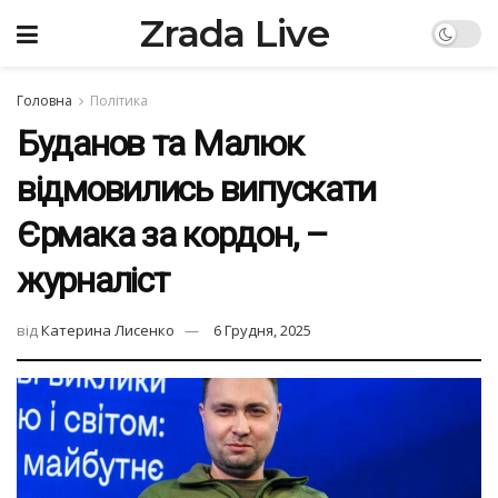
Zrada Live
Головна
Політика
Буданов та Малюк
відмовились випускати
Єрмака за кордон, –
журналіст
від
Катерина Лисенко
6 Грудня, 2025