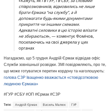
«
Кажуть, як і в ГУР, і в СБУ, за словами
співрозмовників, відмовились не лише
брати Єрмака “на службу”, а й
допомагати будь-якими документами
прикриття чи іншими схемами.
Адекватні силовики в цю історію влізати
не збираються
», — коментує Фомічов,
посилаючись на свої джерела у цих
органах
Нагадаємо, що 5 грудня Андрій Єрмак відвідав офіс
Служби зовнішньої розвідки. ЗМІ повідомляють, про те,
що може готуватися перетин кордону та наголошують:
голова СЗР Іващенко вважається «стовідсотковою
людиною Єрмака»
#ГУР #СБУ #ОП #Єрмак #СЗР
Теги:
Андрій Єрмак
Василь Малюк
ГУР