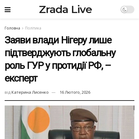
Zrada Live
Головна
Політика
Заяви влади Нігеру лише
підтверджують глобальну
роль ГУР у протидії РФ, –
експерт
від
Катерина Лисенко
16 Лютого, 2026