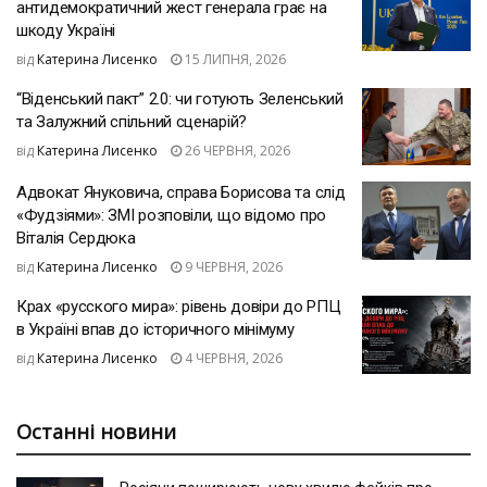
антидемократичний жест генерала грає на
шкоду Україні
від
Катерина Лисенко
15 ЛИПНЯ, 2026
“Віденський пакт” 2.0: чи готують Зеленський
та Залужний спільний сценарій?
від
Катерина Лисенко
26 ЧЕРВНЯ, 2026
Адвокат Януковича, справа Борисова та слід
«Фудзіями»: ЗМІ розповіли, що відомо про
Віталія Сердюка
від
Катерина Лисенко
9 ЧЕРВНЯ, 2026
Крах «русского мира»: рівень довіри до РПЦ
в Україні впав до історичного мінімуму
від
Катерина Лисенко
4 ЧЕРВНЯ, 2026
Останні новини