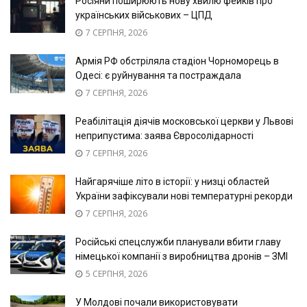
Росіяни поширюють нову хвилю фейків про
українських військових – ЦПД
7 СЕРПНЯ, 2026
Армія РФ обстріляла стадіон Чорноморець в
Одесі: є руйнування та постраждала
7 СЕРПНЯ, 2026
Реабілітація діячів московської церкви у Львові
неприпустима: заява Євросолідарності
7 СЕРПНЯ, 2026
Найгарячіше літо в історії: у низці областей
України зафіксували нові температурні рекорди
7 СЕРПНЯ, 2026
Російські спецслужби планували вбити главу
німецької компанії з виробництва дронів – ЗМІ
5 СЕРПНЯ, 2026
У Молдові почали використовувати