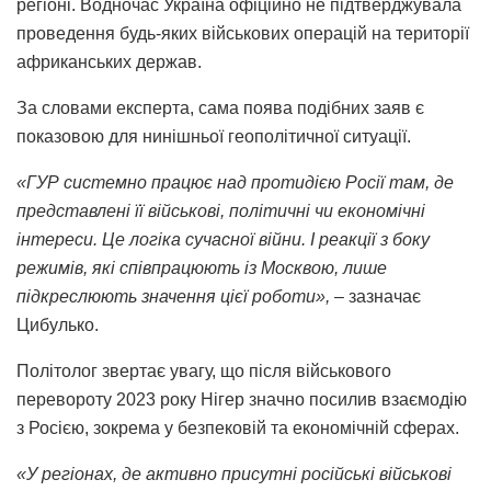
регіоні. Водночас Україна офіційно не підтверджувала
проведення будь-яких військових операцій на території
африканських держав.
За словами експерта, сама поява подібних заяв є
показовою для нинішньої геополітичної ситуації.
«ГУР системно працює над протидією Росії там, де
представлені її військові, політичні чи економічні
інтереси. Це логіка сучасної війни. І реакції з боку
режимів, які співпрацюють із Москвою, лише
підкреслюють значення цієї роботи»,
– зазначає
Цибулько.
Політолог звертає увагу, що після військового
перевороту 2023 року Нігер значно посилив взаємодію
з Росією, зокрема у безпековій та економічній сферах.
«У регіонах, де активно присутні російські військові