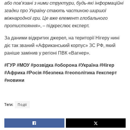
або пов’язані з ними структури, будь-які інформаційні
згадки про Україну стають частиною ширшої
міжнародної гри. Це вже елемент глобального
протистояння»
, – підкреслює експерт.
За даними відкритих джерел, на території Нігеру нині
діє так званий «Африканський корпус» ЗС РФ, який
раніше замінив у регіоні ПВК «Вагнер».
#ГУР #
МОУ
#розвідка #оборона #Україна #Нігер
#Африка #Росія #безпека #геополітика #експерт
#новини
Теги:
Події