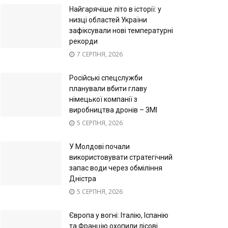
Найгарячіше літо в історії: у
низці областей України
зафіксували нові температурні
рекорди
7 СЕРПНЯ, 2026
Російські спецслужби
планували вбити главу
німецької компанії з
виробництва дронів – ЗМІ
5 СЕРПНЯ, 2026
У Молдові почали
використовувати стратегічний
запас води через обміління
Дністра
5 СЕРПНЯ, 2026
Європа у вогні: Італію, Іспанію
та Францію охопили лісові