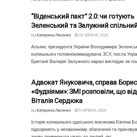
“Віденський пакт” 2.0: чи готують
Зеленський та Залужний спільний
від
Катерина Лисенко
26 ЧЕРВНЯ, 2026
Альянс президента України Володимира Зеленськ
колишнього головнокомандувача ЗСУ, посла Украї
Британії Валерія Залужного наразі виглядає як пол
Адвокат Януковича, справа Борис
«Фудзіями»: ЗМІ розповіли, що ві
Віталія Сердюка
від
Катерина Лисенко
9 ЧЕРВНЯ, 2026
Історія колишнього одеського воєнкома Євгена Бо
підозрюють у незаконному збагаченні та приховув
знову привернула увагу до людей, які...