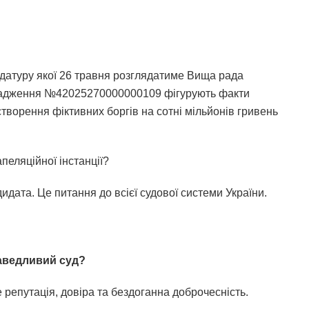
идатуру якої 26 травня розглядатиме Вища рада
вадження №42025270000000109 фігурують факти
творення фіктивних боргів на сотні мільйонів гривень
апеляційної інстанції?
идата. Це питання до всієї судової системи України.
раведливий суд?
 репутація, довіра та бездоганна доброчесність.