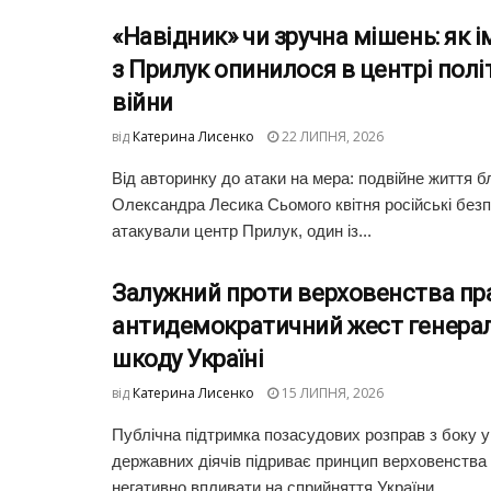
«Навідник» чи зручна мішень: як і
з Прилук опинилося в центрі полі
війни
від
Катерина Лисенко
22 ЛИПНЯ, 2026
Від авторинку до атаки на мера: подвійне життя б
Олександра Лесика Сьомого квітня російські безп
атакували центр Прилук, один із...
Залужний проти верховенства пр
антидемократичний жест генерал
шкоду Україні
від
Катерина Лисенко
15 ЛИПНЯ, 2026
Публічна підтримка позасудових розправ з боку у
державних діячів підриває принцип верховенства
негативно впливати на сприйняття України...