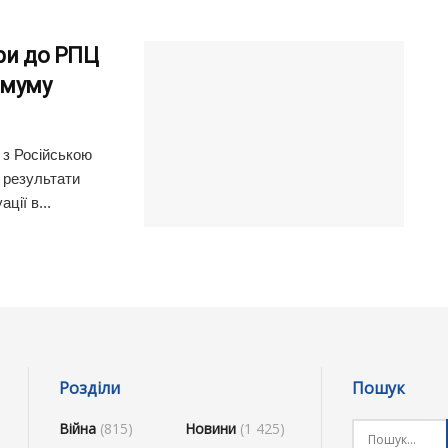
іри до РПЦ
імуму
 з Російською
 результати
ції в...
Розділи
Пошук
Війна
(815)
Новини
(1 425)