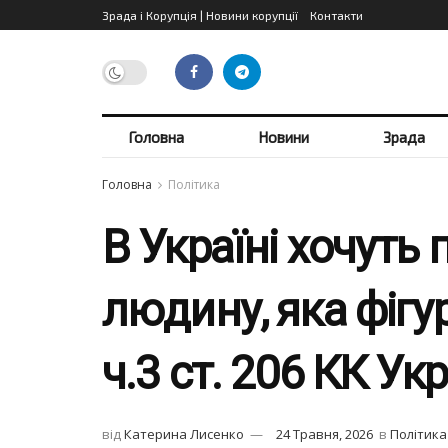
Зрада і Корупція | Новини корупції
Контакти
Головна
Новини
Зрада
Головна
Політика
В Україні хочуть
людину, яка фігу
ч.3 ст. 206 КК Ук
від
Катерина Лисенко
24 Травня, 2026
в
Політика