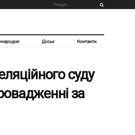
жнародне
Досьє
Контакти
еляційного суду
провадженні за