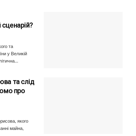
 сценарій?
ого та
ни у Великій
ітична...
ова та слід
домо про
рисова, якого
анні майна,