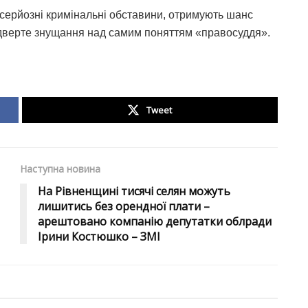
 серйозні кримінальні обставини, отримують шанс
дверте знущання над самим поняттям «правосуддя».
Tweet
Наступна новина
На Рівненщині тисячі селян можуть
лишитись без орендної плати –
арештовано компанію депутатки облради
Ірини Костюшко – ЗМІ