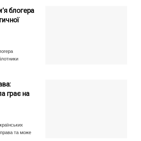
м’я блогера
тичної
логера
ілотники
ава:
а грає на
країнських
 права та може