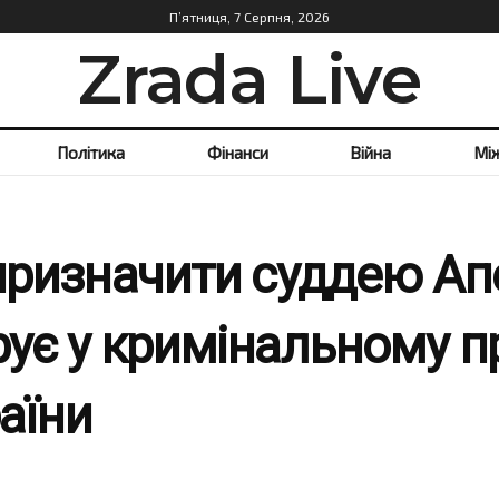
П’ятниця, 7 Серпня, 2026
Zrada Live
Політика
Фінанси
Війна
Мі
 призначити суддею Ап
рує у кримінальному 
раїни