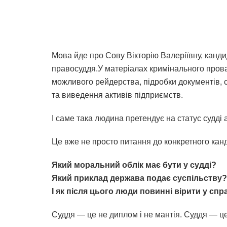
Мова йде про Сову Вікторію Валеріївну, канд
правосуддя.У матеріалах кримінального про
можливого рейдерства, підробки документів, с
та виведення активів підприємств.
І саме така людина претендує на статус судді 
Це вже не просто питання до конкретного канд
Який моральний облік має бути у судді?
Який приклад держава подає суспільству?
І як після цього люди повинні вірити у сп
Суддя — це не диплом і не мантія. Суддя — це