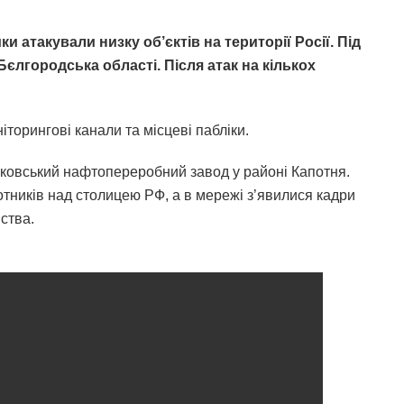
ки атакували низку об’єктів на території Росії. Під
єлгородська області. Після атак на кількох
торингові канали та місцеві пабліки.
ковський нафтопереробний завод у районі Капотня.
отників над столицею РФ, а в мережі з’явилися кадри
ства.