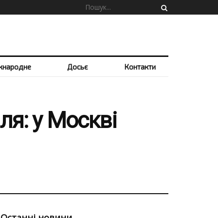
жнародне
Досьє
Контакти
ля: у Москві
Останні новини