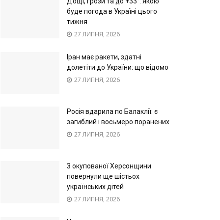
Дощі, грози та до +33°: якою
буде погода в Україні цього
тижня
27 ЛИПНЯ, 2026
Іран має ракети, здатні
долетіти до України: що відомо
27 ЛИПНЯ, 2026
Росія вдарила по Балаклії: є
загиблий і восьмеро поранених
27 ЛИПНЯ, 2026
З окупованої Херсонщини
повернули ще шістьох
українських дітей
27 ЛИПНЯ, 2026