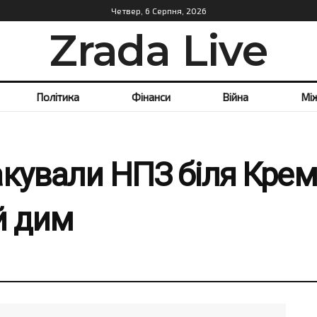
Четвер, 6 Серпня, 2026
Zrada Live
Політика
Фінанси
Війна
Мі
кували НПЗ біля Крем
й дим