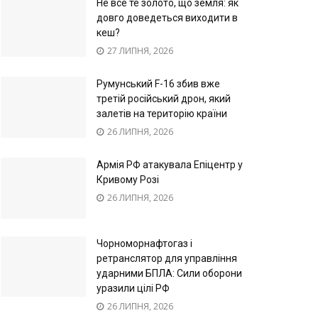
Не все те золото, що земля: як
довго доведеться виходити в
кеш?
27 ЛИПНЯ, 2026
Румунський F-16 збив вже
третій російський дрон, який
залетів на територію країни
26 ЛИПНЯ, 2026
Армія РФ атакувала Епіцентр у
Кривому Розі
26 ЛИПНЯ, 2026
Чорноморнафтогаз і
ретранслятор для управління
ударними БПЛА: Сили оборони
уразили цілі РФ
26 ЛИПНЯ, 2026