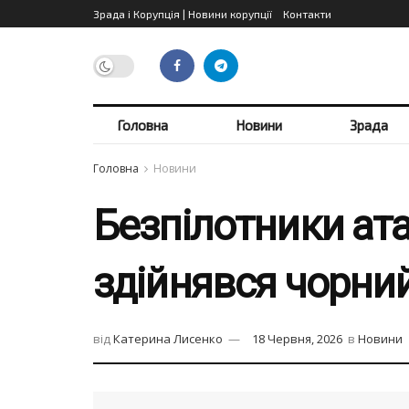
Зрада і Корупція | Новини корупції
Контакти
Головна
Новини
Зрада
Головна
Новини
Безпілотники ата
здійнявся чорни
від
Катерина Лисенко
18 Червня, 2026
в
Новини