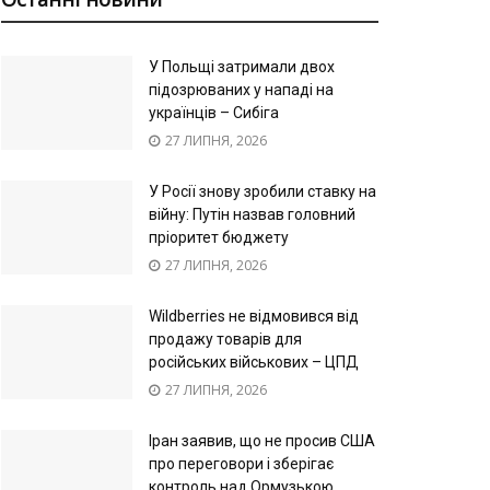
У Польщі затримали двох
підозрюваних у нападі на
українців – Сибіга
27 ЛИПНЯ, 2026
У Росії знову зробили ставку на
війну: Путін назвав головний
пріоритет бюджету
27 ЛИПНЯ, 2026
Wildberries не відмовився від
продажу товарів для
російських військових – ЦПД
27 ЛИПНЯ, 2026
Іран заявив, що не просив США
про переговори і зберігає
контроль над Ормузькою