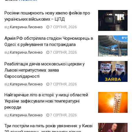
Росіяни поширюють нову хвилю фейків про
українських військових – ЦПД
від
Катерина Лисенко
7 СЕРПНЯ, 2026
Армія РФ обстріляла стадіон Чорноморець в
Одесі: є руйнування та постраждала
від
Катерина Лисенко
7 СЕРПНЯ, 2026
Реабілітація діячів московської церкви у
Львові неприпустима: заява
Євросолідарності
від
Катерина Лисенко
7 СЕРПНЯ, 2026
Найгарячіше літо в історії: у низці областей
України зафіксували нові температурні
рекорди
від
Катерина Лисенко
7 СЕРПНЯ, 2026
Три постріли на пять років увязнення: у Києві
20-річний хлопець хотів вразити дівчат