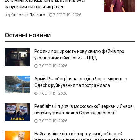
запусками сигнальних ракет
від
Катерина Лисенко
7 СЕРПНЯ, 2026
Останні новини
Росіяни поширюють нову хвилю фейків про
українських військових – ЦПД
7 СЕРПНЯ, 2026
Армія РФ обстріляла стадіон Чорноморець в
Одесі: є руйнування та постраждала
7 СЕРПНЯ, 2026
Реабілітація діячів московської церкви у Львові
неприпустима: заява Євросолідарності
7 СЕРПНЯ, 2026
Найгарячіше літо в історії: у низці областей