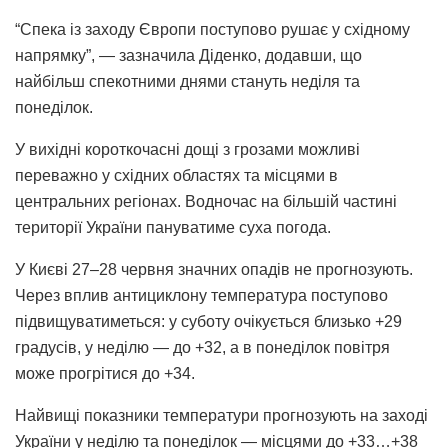
“Спека із заходу Європи поступово рушає у східному
напрямку”, — зазначила Діденко, додавши, що
найбільш спекотними днями стануть неділя та
понеділок.
У вихідні короткочасні дощі з грозами можливі
переважно у східних областях та місцями в
центральних регіонах. Водночас на більшій частині
території України пануватиме суха погода.
У Києві 27–28 червня значних опадів не прогнозують.
Через вплив антициклону температура поступово
підвищуватиметься: у суботу очікується близько +29
градусів, у неділю — до +32, а в понеділок повітря
може прогрітися до +34.
Найвищі показники температури прогнозують на заході
України у неділю та понеділок — місцями до +33…+38