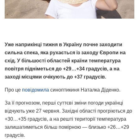
Уже наприкінці тижня в Україну почне заходити
сильна спека, яка рухається із заходу Європи на
схід. У більшості областей країни температура
повітря підніметься до +29…+34 градусів, а на
заході місцями очікують до +37 градусів.
Про це
повідомила
синоптикиня Наталка Діденко.
За її прогнозом, перші суттєві зміни погоди українці
відчують уже 27 червня. Західні області прогріються до
+30…+35 градусів, а на решті території температура
залишатиметься більш помірною — близько +26…+29
градусів.