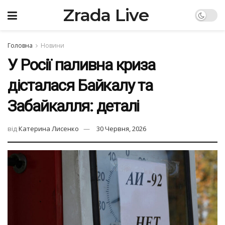
Zrada Live
Головна
Новини
У Росії паливна криза
дісталася Байкалу та
Забайкалля: деталі
від
Катерина Лисенко
30 Червня, 2026