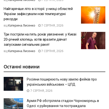
Найгарячіше літо в історії: у низці областей
України зафіксували нові температурні
рекорди
від
Катерина Лисенко
7 СЕРПНЯ, 2026
Три постріли на пять років увязнення: у Києві
20-річний хлопець хотів вразити дівчат
запусками сигнальних ракет
від
Катерина Лисенко
7 СЕРПНЯ, 2026
Останні новини
Росіяни поширюють нову хвилю фейків про
українських військових – ЦПД
7 СЕРПНЯ, 2026
Армія РФ обстріляла стадіон Чорноморець в
Одесі: є руйнування та постраждала