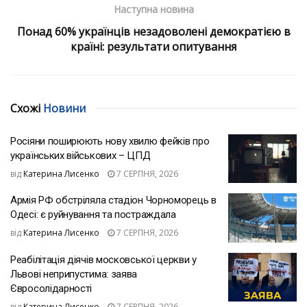
Наступна новина
Понад 60% українців незадоволені демократією в
країні: результати опитування
Схожі
Новини
Росіяни поширюють нову хвилю фейків про
українських військових – ЦПД
від
Катерина Лисенко
7 СЕРПНЯ, 2026
Армія РФ обстріляла стадіон Чорноморець в
Одесі: є руйнування та постраждала
від
Катерина Лисенко
7 СЕРПНЯ, 2026
Реабілітація діячів московської церкви у
Львові неприпустима: заява
Євросолідарності
від
Катерина Лисенко
7 СЕРПНЯ, 2026