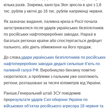
кілька разів. Зокрема, каністра 3ton зросла в ціні з 1,6
тис. рублів у квітні до 16 тис. рублів наприкінці червня.
Як зазначає видання, паливна криза в Росії почала
загострюватися після ударів українських безпілотників
по російських нафтопереробних заводах. Наразі в
багатьох регіонах країни або спостерігається дефіцит
пального, або діють обмеження на його продаж.
До слова,
удари українських безпілотників по російських
нафтопереробних заводах дедалі сильніше бʼють по
паливній галузі РФ
. Виробництво бензину помітно
скоротилося, а проблеми з пальним уже охоплюють
регіони, розташовані за тисячі кілометрів від України.
Раніше,Генеральний штаб ЗСУ повідомив
про
результати ударів Сил оборони України по
військових об’єктах російського агресора 18 червня та