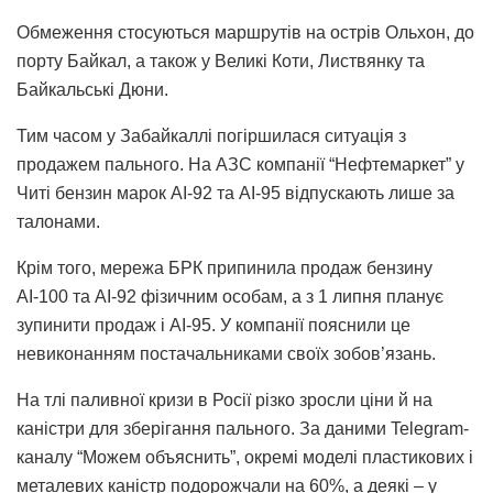
Обмеження стосуються маршрутів на острів Ольхон, до
порту Байкал, а також у Великі Коти, Листвянку та
Байкальські Дюни.
Тим часом у Забайкаллі погіршилася ситуація з
продажем пального. На АЗС компанії “Нефтемаркет” у
Читі бензин марок АІ-92 та АІ-95 відпускають лише за
талонами.
Крім того, мережа БРК припинила продаж бензину
АІ-100 та АІ-92 фізичним особам, а з 1 липня планує
зупинити продаж і АІ-95. У компанії пояснили це
невиконанням постачальниками своїх зобов’язань.
На тлі паливної кризи в Росії різко зросли ціни й на
каністри для зберігання пального. За даними Telegram-
каналу “Можем объяснить”, окремі моделі пластикових і
металевих каністр подорожчали на 60%, а деякі – у