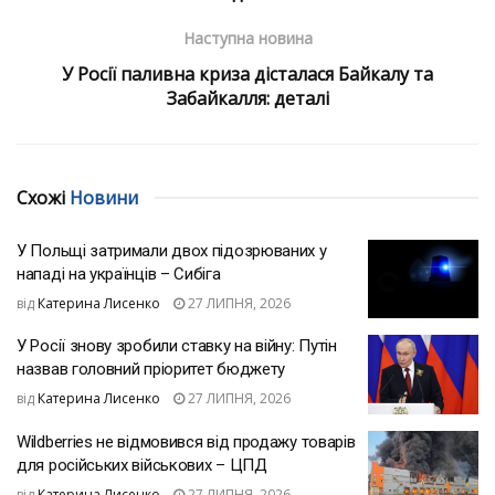
Наступна новина
У Росії паливна криза дісталася Байкалу та
Забайкалля: деталі
Схожі
Новини
У Польщі затримали двох підозрюваних у
нападі на українців – Сибіга
від
Катерина Лисенко
27 ЛИПНЯ, 2026
У Росії знову зробили ставку на війну: Путін
назвав головний пріоритет бюджету
від
Катерина Лисенко
27 ЛИПНЯ, 2026
Wildberries не відмовився від продажу товарів
для російських військових – ЦПД
від
Катерина Лисенко
27 ЛИПНЯ, 2026