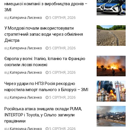
німецької компанії з виробництва дронів –
ЗМІ
від
Катерина Лисенко
5 СЕРПНЯ, 2026
У Молдові почали використовувати
стратегічний запас води через обміління
Дністра
від
Катерина Лисенко
5 СЕРПНЯ, 2026
Європа у вогні: Італію, Іспанію та Францію
охопили лісові пожежі
від
Катерина Лисенко
5 СЕРПНЯ, 2026
Через удари по НПЗ Росія рекордно
наростила імпорт пального з Білорусі – ЗМІ
від
Катерина Лисенко
5 СЕРПНЯ, 2026
Російська атака знищила склади PUMA,
INTERTOP і Toyota, у Сільпо загинули
працівники
від
Катерина Лисенко
5 СЕРПНЯ, 2026