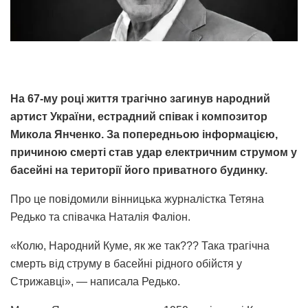
На 67-му році життя трагічно загинув народний
артист України, естрадний співак і композитор
Микола Янченко. За попередньою інформацією,
причиною смерті став удар електричним струмом у
басейні на території його приватного будинку.
Про це повідомили вінницька журналістка Тетяна
Редько та співачка Наталія Фаліон.
«Колю, Народний Куме, як же так??? Така трагічна
смерть від струму в басейні рідного обійстя у
Стрижавці», — написала Редько.