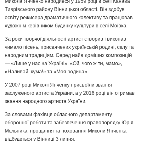
Микола Янченко народився у 1959 році в селі Канава
Тиврівського району Вінницької області. Він здобув
освіту режисера драматичного колективу та працював
художнім керівником будинку культури в селі Моївка.
За роки творчої діяльності артист створив і виконав
чимало пісень, присвячених українській родині, селу та
народним традиціям. Серед найвідоміших композицій
— «Лише у нас на Україні», «Ой, чого ж ти, мамо»,
«Наливай, кума!» та «Моя родина».
У 2007 році Миколі Янченку присвоїли звання
заслуженого артиста України, а у 2016 році він отримав
звання народного артиста України.
За словами фахівця обласного департаменту
оборонної роботи та забезпечення правопорядку Юрія
Мельника, прощання та поховання Миколи Янченка
відбудеться у Вінниці 3 липня.