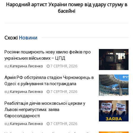
Народний артист України помер від удару струму в
басейні
Схожі
Новини
Росіяни поширюють нову хвилю фейків про
українських військових – ЦПД
від
Катерина Лисенко
7 СЕРПНЯ, 2026
Армія РФ обстріляла стадіон Чорноморець в
Одесі: є руйнування та постраждала
від
Катерина Лисенко
7 СЕРПНЯ, 2026
Реабілітація діячів московської церкви у
Львові неприпустима: заява
Євросолідарності
від
Катерина Лисенко
7 СЕРПНЯ, 2026