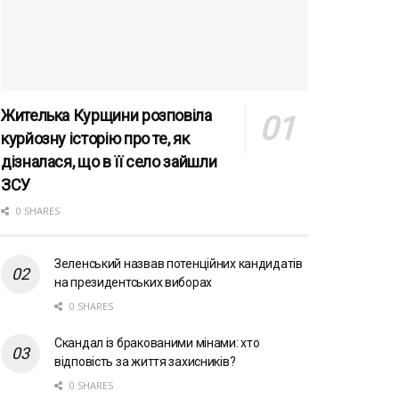
Жителька Курщини розповіла
курйозну історію про те, як
дізналася, що в її село зайшли
ЗСУ
0 SHARES
Зеленський назвав потенційних кандидатів
на президентських виборах
0 SHARES
Скандал із бракованими мінами: хто
відповість за життя захисників?
0 SHARES