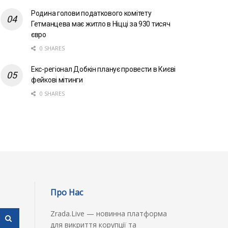
Родина голови податкового комітету
Гетманцева має житло в Ніцці за 930 тисяч
євро
0 SHARES
Екс-регіонал Добкін планує провести в Києві
фейкові мітинги
0 SHARES
Про Нас
Zrada.Live — новинна платформа
для викриття корупції та