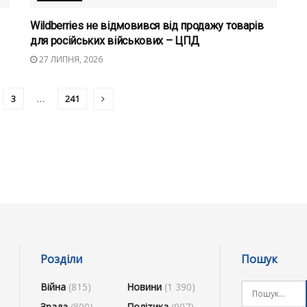
Wildberries не відмовився від продажу товарів
для російських військових – ЦПД
27 ЛИПНЯ, 2026
3
…
241
Розділи
Пошук
Війна
(815)
Новини
(1 390)
Зрада
(800)
Політика
(907)