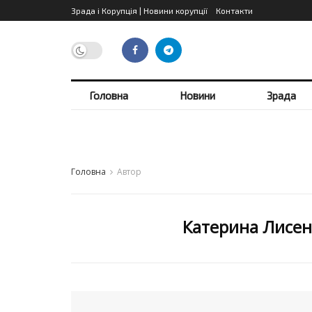
Зрада і Корупція | Новини корупції
Контакти
Головна
Новини
Зрада
Головна
Автор
Катерина Лисен