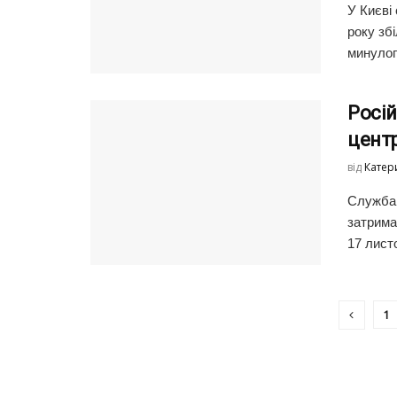
У Києві
року зб
минулого
Росій
центр
від
Катер
Служба 
затрима
17 лист
1