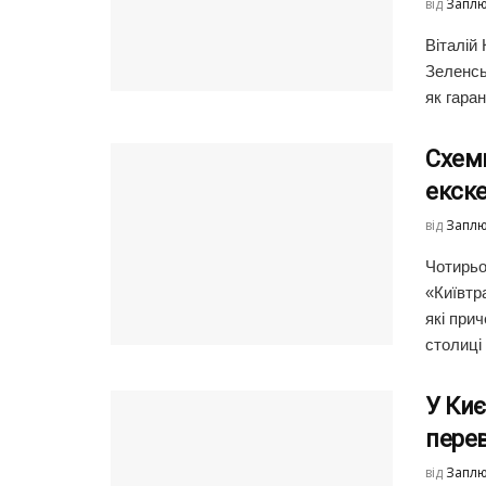
від
Заплю
Віталій
Зеленсь
як гаран
Схеми
екске
від
Заплю
Чотирьо
«Київтр
які при
столиці .
У Киє
перев
від
Заплю