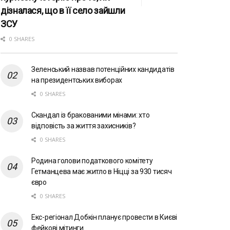
дізналася, що в її село зайшли
ЗСУ
0 SHARES
Зеленський назвав потенційних кандидатів
на президентських виборах
0 SHARES
Скандал із бракованими мінами: хто
відповість за життя захисників?
0 SHARES
Родина голови податкового комітету
Гетманцева має житло в Ніцці за 930 тисяч
євро
0 SHARES
Екс-регіонал Добкін планує провести в Києві
фейкові мітинги