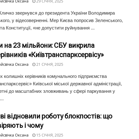
йсвічка Оксана
29 СІЧНЯ, 2025
 Кличко звернувся до президента України Володимира
кого, у відеозверненні. Мер Києва попросив Зеленського,
та Конституції, «не допустити руйнування ...
 на 23 мільйони: СБУ викрила
рівників «Київтранспарксервісу»
йсвічка Оксана
21 СІЧНЯ, 2025
х колишніх керівників комунального підприємства
анспарксервіс» Київської міської державної адміністрації,
четні до масштабних зловживань у сфері паркування у
..
ві відновили роботу блокпостів: що
іряють і чому
йсвічка Оксана
15 СІЧНЯ, 2025