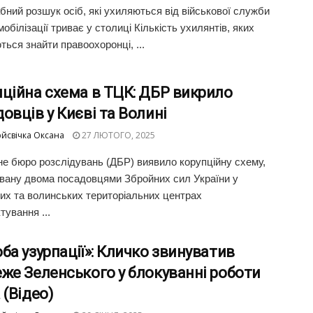
ний розшук осіб, які ухиляються від військової служби
мобілізації триває у столиці Кількість ухилянтів, яких
ться знайти правоохоронці, ...
ційна схема в ТЦК: ДБР викрило
овців у Києві та Волині
йсвічка Оксана
27 ЛЮТОГО, 2025
е бюро розслідувань (ДБР) виявило корупційну схему,
овану двома посадовцями Збройних сил України у
их та волинських територіальних центрах
тування ...
ба узурпації»: Кличко звинуватив
же Зеленського у блокуванні роботи
 (Відео)