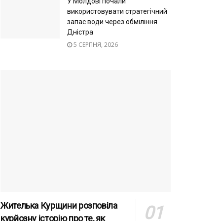
У Молдові почали
використовувати стратегічний
запас води через обміління
Дністра
5 СЕРПНЯ, 2026
Жителька Курщини розповіла
курйозну історію про те, як