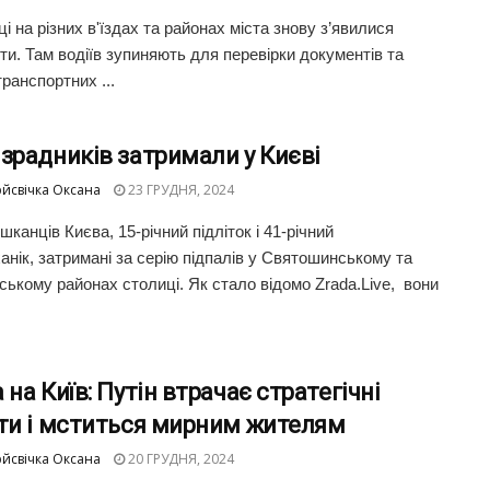
і на різних в'їздах та районах міста знову з’явилися
ти. Там водіїв зупиняють для перевірки документів та
ранспортних ...
зрадників затримали у Києві
йсвічка Оксана
23 ГРУДНЯ, 2024
канців Києва, 15-річний підліток і 41-річний
анік, затримані за серію підпалів у Святошинському та
вському районах столиці. Як стало відомо Zrada.Live, вони
 на Київ: Путін втрачає стратегічні
кти і мститься мирним жителям
йсвічка Оксана
20 ГРУДНЯ, 2024