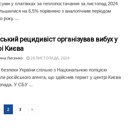
 суми у платіжках за теплопостачання за листопад 2024
ільшилися на 6,5% порівняно з аналогічним періодом
 року. ...
ський рецидивіст організував вибух у
і Києва
ина Лисенко
26 ЛИСТОПАДА, 2024
безпеки України спільно з Національною поліцією
ли російського агента, що здійснив теракт у центрі Києва
опада. У СБУ ...
2
3