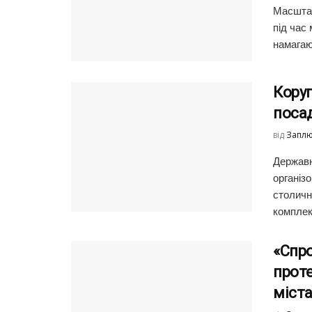
Масштаб
під час 
намагаю
Коруп
посад
від
Заплю
Державн
організ
столичн
комплек
«Спро
проте
міста