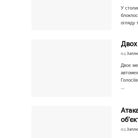
У столиц
блокпос
огляду т
Двох 
від
Заплю
Двоє меш
автомех
Голосії
...
Атака
об’є
від
Заплю