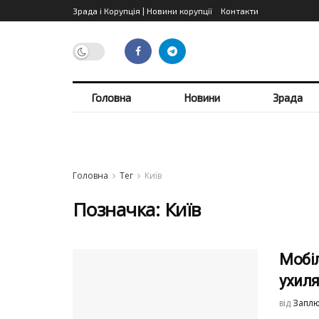
Зрада і Корупція | Новини корупції
Контакти
Головна
Новини
Зрада
Головна
Тег
Київ
Позначка:
Київ
Мобіл
ухиля
від
Заплю