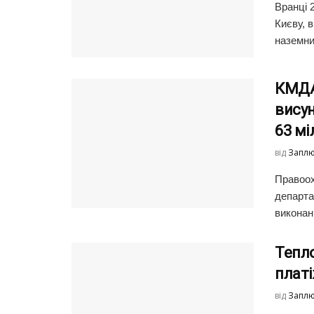
Вранці 
Києву, 
наземни
КМДА 
висун
63 м
від
Заплю
Правоох
департа
виконан
Тепло
плат
від
Заплю