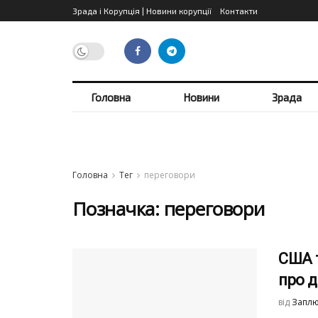
Зрада і Корупція | Новини корупції
Контакти
Головна
Новини
Зрада
Головна
Тег
переговори
Позначка:
переговори
США т
про 
від
Заплю