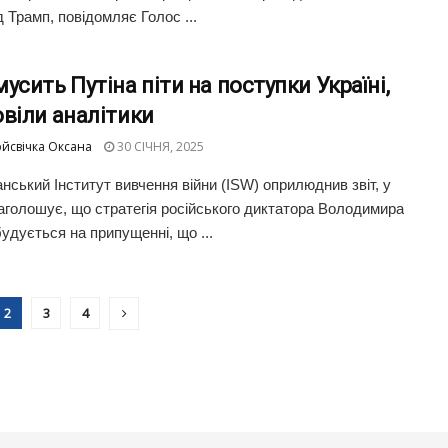
 Трамп, повідомляє Голос ...
усить Путіна піти на поступки Україні,
віли аналітики
йсвічка Оксана
30 СІЧНЯ, 2025
нський Інститут вивчення війни (ISW) оприлюднив звіт, у
аголошує, що стратегія російського диктатора Володимира
будується на припущенні, що ...
2
3
4