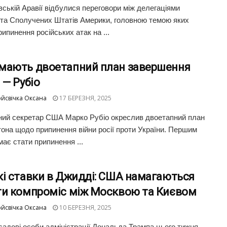
вській Аравії відбулися переговори між делегаціями
 та Сполучених Штатів Америки, головною темою яких
ипинення російських атак на ...
мають двоетапний план завершення
 — Рубіо
йсвічка Оксана
17 БЕРЕЗНЯ, 2025
ий секретар США Марко Рубіо окреслив двоетапний план
она щодо припинення війни росії проти України. Першим
має стати припинення ...
кі ставки в Джидді: США намагаються
ти компроміс між Москвою та Києвом
йсвічка Оксана
10 БЕРЕЗНЯ, 2025
садові особи адміністрації Дональда Трампа цього тижня