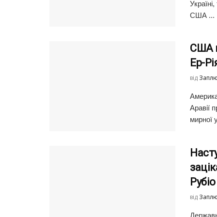
Україні
США ...
США н
Ер-Рі
від
Заплю
Америка
Аравії 
мирної у
Насту
заці
Рубіо
від
Заплю
Державн