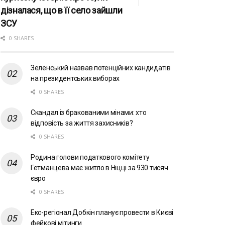
дізналася, що в її село зайшли
ЗСУ
0 SHARES
Зеленський назвав потенційних кандидатів
на президентських виборах
0 SHARES
Скандал із бракованими мінами: хто
відповість за життя захисників?
0 SHARES
Родина голови податкового комітету
Гетманцева має житло в Ніцці за 930 тисяч
євро
0 SHARES
Екс-регіонал Добкін планує провести в Києві
фейкові мітинги