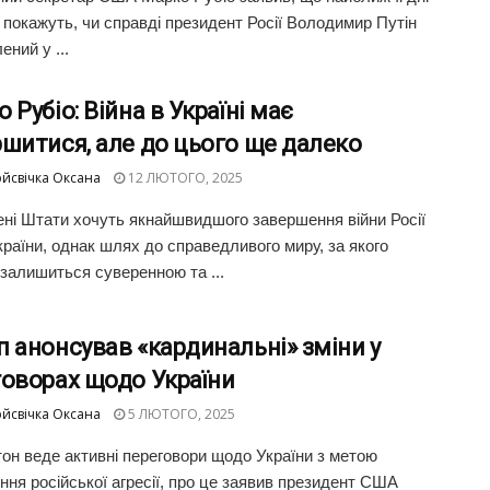
і покажуть, чи справді президент Росії Володимир Путін
ений у ...
 Рубіо: Війна в Україні має
шитися, але до цього ще далеко
йсвічка Оксана
12 ЛЮТОГО, 2025
ні Штати хочуть якнайшвидшого завершення війни Росії
країни, однак шлях до справедливого миру, за якого
 залишиться суверенною та ...
 анонсував «кардинальні» зміни у
говорах щодо України
йсвічка Оксана
5 ЛЮТОГО, 2025
он веде активні переговори щодо України з метою
ння російської агресії, про це заявив президент США