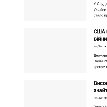
У Сауді
України
стало пр
США 
війни
від
Заплю
Державн
Вашингт
кроком 
Висо
знай
від
Заплю
Вищі по