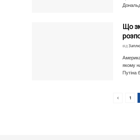
Дональд
Що зм
розпо
від
Заплю
Америка
якому н
Путіна 
1