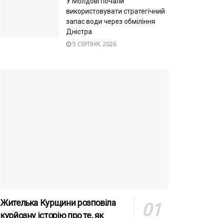
У Молдові почали
використовувати стратегічний
запас води через обміління
Дністра
5 СЕРПНЯ, 2026
Жителька Курщини розповіла
курйозну історію про те, як