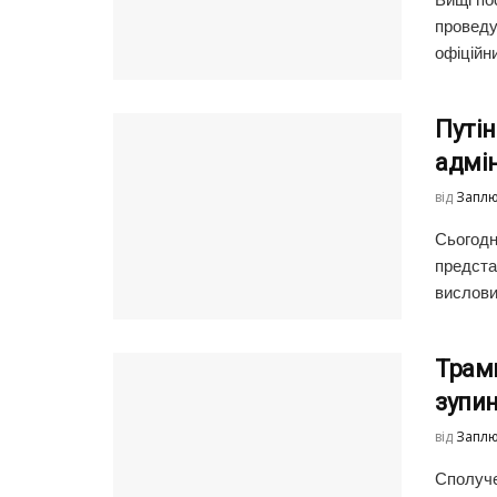
проведу
офіційни
Путін
адмі
від
Заплю
Сьогодн
предста
вислови
Трамп
зупи
від
Заплю
Сполуче