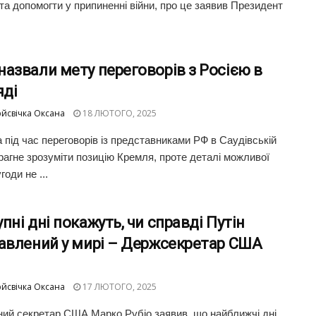
, та допомогти у припиненні війни, про це заявив Президент
азвали мету переговорів з Росією в
яді
йсвічка Оксана
18 ЛЮТОГО, 2025
 під час переговорів із представниками РФ в Саудівській
прагне зрозуміти позицію Кремля, проте деталі можливої
годи не ...
пні дні покажуть, чи справді Путін
кавлений у мирі – Держсекретар США
йсвічка Оксана
17 ЛЮТОГО, 2025
ий секретар США Марко Рубіо заявив, що найближчі дні