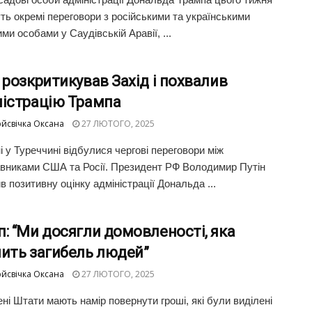
ть окремі переговори з російськими та українськими
ми особами у Саудівській Аравії, ...
 розкритикував Захід і похвалив
ністрацію Трампа
йсвічка Оксана
27 ЛЮТОГО, 2025
і у Туреччині відбулися чергові переговори між
вниками США та Росії. Президент РФ Володимир Путін
в позитивну оцінку адміністрації Дональда ...
: “Ми досягли домовленості, яка
нить загибель людей”
йсвічка Оксана
27 ЛЮТОГО, 2025
ні Штати мають намір повернути гроші, які були виділені