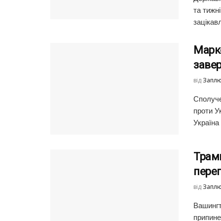
та тижн
зацікавл
Марко
завер
від
Заплю
Сполуче
проти У
Україна
Трамп
пере
від
Заплю
Вашингт
припине