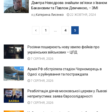
Дмитра Нєвєдрова знайшли звʼязки з Іваном
Бакановим та Павлом Демчиною, – ЗМІ
від
Катерина Лисенко
22 ЖОВТНЯ, 2024
1
…
4
5
Росіяни поширюють нову хвилю фейків про
українських військових – ЦПД
7 СЕРПНЯ, 2026
Армія РФ обстріляла стадіон Чорноморець в
Одесі: є руйнування та постраждала
7 СЕРПНЯ, 2026
Реабілітація діячів московської церкви у Львові
неприпустима: заява Євросолідарності
7 СЕРПНЯ, 2026