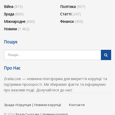
Війна
(815)
Політика
(907)
Зрада
(800)
Статті
(247)
Міжнародне
(600)
Фінанси
(459)
Новини
(1 462)
Пошук
Про Нас
Zrada.Live — новинна платформа для викриття корупції та
підтримки прозорості. Ми збираємо факти та інформуємо
про важливі події. Долучайтеся до нас!
Зрада і Корупція | Новини корупції
Контакти
© 2024
Зрада Сьогодні | Новини корупції