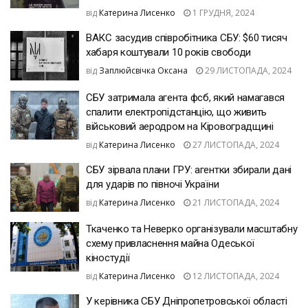
від
Катерина Лисенко
1 ГРУДНЯ, 2024
ВАКС засудив співробітника СБУ: $60 тисяч
хабаря коштували 10 років свободи
від
Заплюйсвічка Оксана
29 ЛИСТОПАДА, 2024
СБУ затримала агента фсб, який намагався
спалити електропідстанцію, що живить
військовий аеродром на Кіровоградщині
від
Катерина Лисенко
27 ЛИСТОПАДА, 2024
СБУ зірвала плани ГРУ: агентки збирали дані
для ударів по півночі України
від
Катерина Лисенко
21 ЛИСТОПАДА, 2024
Ткаченко та Неверко організували масштабну
схему привласнення майна Одеської
кіностудії
від
Катерина Лисенко
12 ЛИСТОПАДА, 2024
У керівника СБУ Дніпропетровської області