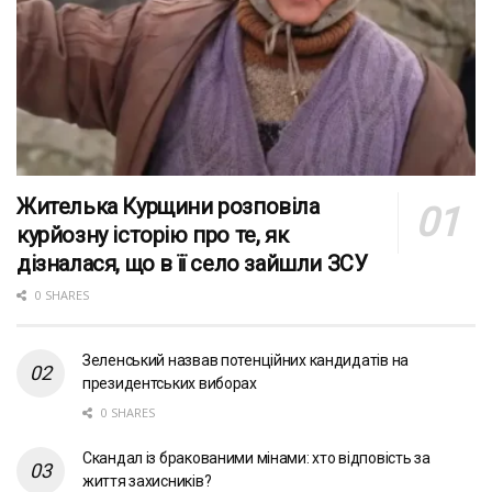
Жителька Курщини розповіла
курйозну історію про те, як
дізналася, що в її село зайшли ЗСУ
0 SHARES
Зеленський назвав потенційних кандидатів на
президентських виборах
0 SHARES
Скандал із бракованими мінами: хто відповість за
життя захисників?