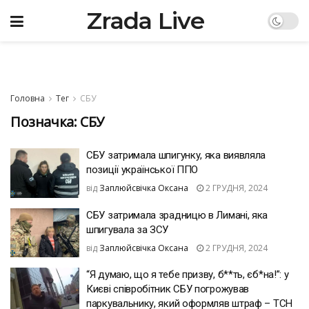
Zrada Live
Головна
Тег
СБУ
Позначка:
СБУ
СБУ затримала шпигунку, яка виявляла
позиції української ППО
від
Заплюйсвічка Оксана
2 ГРУДНЯ, 2024
СБУ затримала зрадницю в Лимані, яка
шпигувала за ЗСУ
від
Заплюйсвічка Оксана
2 ГРУДНЯ, 2024
“Я думаю, що я тебе призву, б**ть, єб*на!”: у
Києві співробітник СБУ погрожував
паркувальнику, який оформляв штраф – ТСН