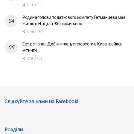
0 SHARES
Родина голови податкового комітету Гетманцева має
житло в Ніцці за 930 тисяч євро
0 SHARES
Екс-регіонал Добкін планує провести в Києві фейкові
мітинги
0 SHARES
Слідкуйте за нами на Facebook!
Розділи