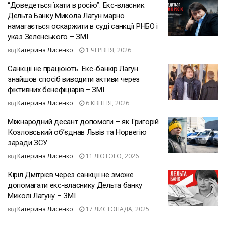
“Доведеться їхати в росію”. Екс-власник
Дельта Банку Микола Лагун марно
намагається оскаржити в суді санкції РНБО і
указ Зеленського – ЗМІ
від
Катерина Лисенко
1 ЧЕРВНЯ, 2026
Санкції не працюють. Екс-банкір Лагун
знайшов спосіб виводити активи через
фіктивних бенефіціарів – ЗМІ
від
Катерина Лисенко
6 КВІТНЯ, 2026
Міжнародний десант допомоги – як Григорій
Козловський об’єднав Львів та Норвегію
заради ЗСУ
від
Катерина Лисенко
11 ЛЮТОГО, 2026
Кіріл Дмітрієв через санкції не зможе
допомагати екс-власнику Дельта банку
Миколі Лагуну – ЗМІ
від
Катерина Лисенко
17 ЛИСТОПАДА, 2025