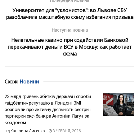
Попередня новина
Университет для "уклонистов": во Львове СБУ
разоблачила масштабную схему избегания призыва
Наступна новина
Нелегальные казино при содействии Банковой
перекачивают деньги ВСУ в Москву: как работает
схема
Схожі
Новини
23 млрд гривень збитків державі і спроби
«відбілити» репутацію в Лондоні. ЗМІ
розповіли про активну діяльність сестри і
партнерки екс-банкіра Антоніни Лагун за
кордоном
від
Катерина Лисенко
3 ЧЕРВНЯ, 2026