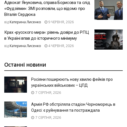
Адвокат Януковича, справа Борисова та слід
«Фудзіями»: ЗМІ розповіли, що відомо про
Віталія Сердюка
від
Катерина Лисенко
9 ЧЕРВНЯ, 2026
Крах «русского мира»: рівень довіри до РПЦ
в Україні впав до історичного мінімуму
від
Катерина Лисенко
4 ЧЕРВНЯ, 2026
Останні новини
Росіяни поширюють нову хвилю фейків про
українських військових – ЦПД
7 СЕРПНЯ, 2026
Армія РФ обстріляла стадіон Чорноморець в
Одесі: є руйнування та постраждала
7 СЕРПНЯ, 2026