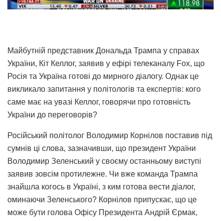
Майбутній представник Дональда Трампа у справах
України, Кіт Келлог, заявив у ефірі телеканалу Fox, що
Росія та Україна готові до мирного діалогу. Однак це
викликало запитання у політологів та експертів: кого
саме має на увазі Келлог, говорячи про готовність
України до переговорів?
Російський політолог Володимир Корнілов поставив під
сумнів ці слова, зазначивши, що президент України
Володимир Зеленський у своєму останньому виступі
заявив зовсім протилежне. Чи вже команда Трампа
знайшла когось в Україні, з ким готова вести діалог,
оминаючи Зеленського? Корнілов припускає, що це
може бути голова Офісу Президента Андрій Єрмак,