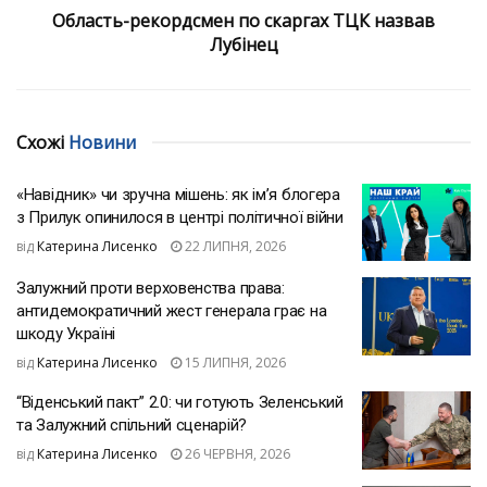
Область-рекордсмен по скаргах ТЦК назвав
Лубінец
Схожі
Новини
«Навідник» чи зручна мішень: як ім’я блогера
з Прилук опинилося в центрі політичної війни
від
Катерина Лисенко
22 ЛИПНЯ, 2026
Залужний проти верховенства права:
антидемократичний жест генерала грає на
шкоду Україні
від
Катерина Лисенко
15 ЛИПНЯ, 2026
“Віденський пакт” 2.0: чи готують Зеленський
та Залужний спільний сценарій?
від
Катерина Лисенко
26 ЧЕРВНЯ, 2026