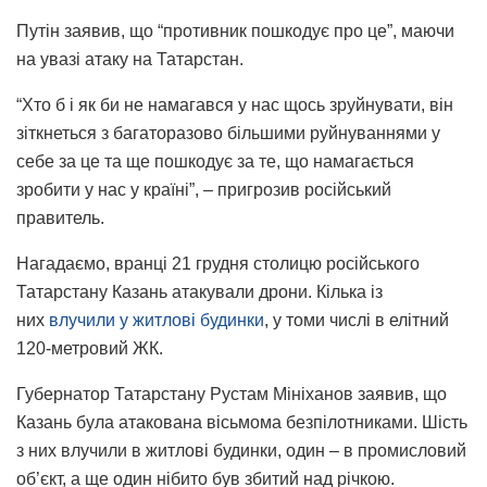
Путін заявив, що “противник пошкодує про це”, маючи
на увазі атаку на Татарстан.
“Хто б і як би не намагався у нас щось зруйнувати, він
зіткнеться з багаторазово більшими руйнуваннями у
себе за це та ще пошкодує за те, що намагається
зробити у нас у країні”, – пригрозив російський
правитель.
Нагадаємо, вранці 21 грудня столицю російського
Татарстану Казань атакували дрони. Кілька із
них
влучили у житлові будинки
, у томи числі в елітний
120-метровий ЖК.
Губернатор Татарстану Рустам Мініханов заявив, що
Казань була атакована вісьмома безпілотниками. Шість
з них влучили в житлові будинки, один – в промисловий
об’єкт, а ще один нібито був збитий над річкою.