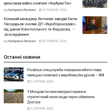
арештував майно компанії «УкрАрмоТех»
від
Катерина Лисенко
29 ТРАВНЯ, 2026
Колишній менеджер бетонних заводів Євген
Гвоздарьов очолив ДП «Укроборонсервіс»
під дахом Конотопського та Федорова, –
розслідування
від
Катерина Лисенко
20 ТРАВНЯ, 2026
Останні новини
Російські спецслужби планували вбити главу
німецької компанії з виробництва дронів – ЗМІ
5 СЕРПНЯ, 2026
У Молдові почали використовувати
стратегічний запас води через обміління
Дністра
5 СЕРПНЯ, 2026