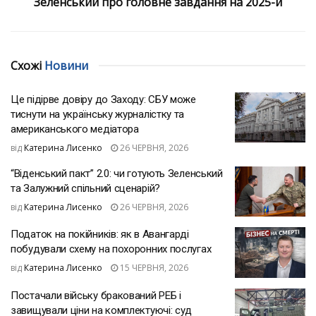
Зеленський про головне завдання на 2025-й
Схожі
Новини
Це підірве довіру до Заходу: СБУ може
тиснути на українську журналістку та
американського медіатора
від
Катерина Лисенко
26 ЧЕРВНЯ, 2026
“Віденський пакт” 2.0: чи готують Зеленський
та Залужний спільний сценарій?
від
Катерина Лисенко
26 ЧЕРВНЯ, 2026
Податок на покійників: як в Авангарді
побудували схему на похоронних послугах
від
Катерина Лисенко
15 ЧЕРВНЯ, 2026
Постачали війську бракований РЕБ і
завищували ціни на комплектуючі: суд