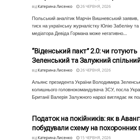
від
Катерина Лисенко
26 ЧЕРВНЯ, 2026
Польський аналітик Марчін Вишневський заявив,
тиск на українську журналістку Юлію Забеліну та
медіатора Девіда Гормана може негативно...
“Віденський пакт” 2.0: чи готують
Зеленський та Залужний спільний
від
Катерина Лисенко
26 ЧЕРВНЯ, 2026
Альянс президента України Володимира Зеленськ
колишнього головнокомандувача ЗСУ, посла Украї
Британії Валерія Залужного наразі виглядає як пол
Податок на покійників: як в Аванг
побудували схему на похоронних 
від
Катерина Лисенко
15 ЧЕРВНЯ, 2026