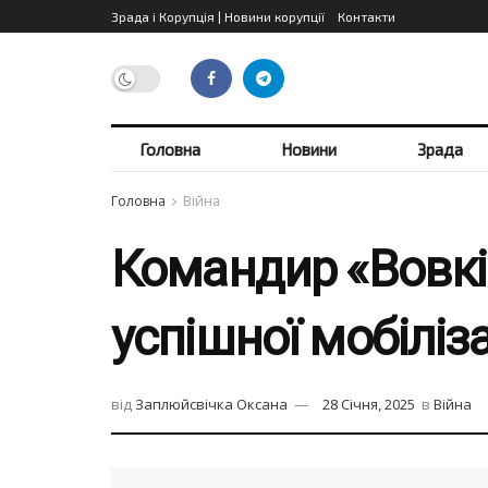
Зрада і Корупція | Новини корупції
Контакти
Головна
Новини
Зрада
Головна
Війна
Командир «Вовків
успішної мобіліза
від
Заплюйсвічка Оксана
28 Січня, 2025
в
Війна