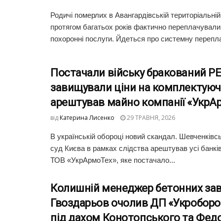
Родичі померлих в Авангардівській територіальній
протягом багатьох років фактично переплачували 
похоронні послуги. Йдеться про системну переплат
Постачали війську бракований РЕ
завищували ціни на комплектуючі
арештував майно компанії «УкрА
від
Катерина Лисенко
29 ТРАВНЯ, 2026
В українській обороці новий скандал. Шевченківс
суд Києва в рамках слідства арештував усі банкі
ТОВ «УкрАрмоТех», яке постачало...
Колишній менеджер бетонних зав
Гвоздарьов очолив ДП «Укроборо
під дахом Конотопського та Фед