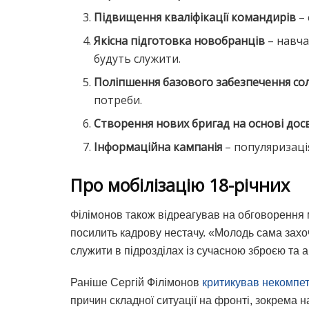
Підвищення кваліфікації командирів
– 
Якісна підготовка новобранців
– навча
будуть служити.
Поліпшення базового забезпечення со
потреби.
Створення нових бригад на основі досв
Інформаційна кампанія
– популяризаці
Про мобілізацію 18-річних
Філімонов також відреагував на обговорення м
посилить кадрову нестачу. «Молодь сама захо
служити в підрозділах із сучасною зброєю та 
Раніше Сергій Філімонов
критикував некомпет
причин складної ситуації на фронті, зокрема 