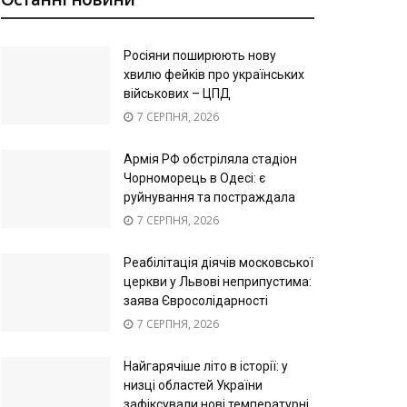
Росіяни поширюють нову
хвилю фейків про українських
військових – ЦПД
7 СЕРПНЯ, 2026
Армія РФ обстріляла стадіон
Чорноморець в Одесі: є
руйнування та постраждала
7 СЕРПНЯ, 2026
Реабілітація діячів московської
церкви у Львові неприпустима:
заява Євросолідарності
7 СЕРПНЯ, 2026
Найгарячіше літо в історії: у
низці областей України
зафіксували нові температурні