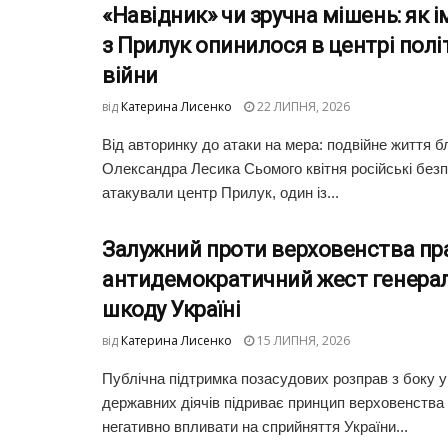
«Навідник» чи зручна мішень: як і
з Прилук опинилося в центрі полі
війни
від
Катерина Лисенко
22 ЛИПНЯ, 2026
Від авторинку до атаки на мера: подвійне життя б
Олександра Лесика Сьомого квітня російські безп
атакували центр Прилук, один із...
Залужний проти верховенства пр
антидемократичний жест генерал
шкоду Україні
від
Катерина Лисенко
15 ЛИПНЯ, 2026
Публічна підтримка позасудових розправ з боку у
державних діячів підриває принцип верховенства
негативно впливати на сприйняття України...