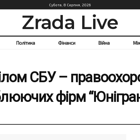
Субота, 8 Серпня, 2026
Zrada Live
Політика
Фінанси
Війна
Мі
ілом СБУ – правоохоро
люючих фірм “Юнігра
а