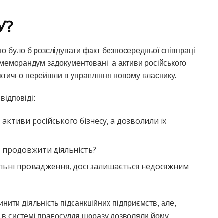
У?
о було б розслідувати факт безпосередньої співпраці
 меморандум задокументовані, а активи російського
фактично перейшли в управління новому власнику.
відповіді:
активи російського бізнесу, а дозволили їх
та продовжити діяльність?
льні провадження, досі залишається недосяжним
ити діяльність підсанкційних підприємств, але,
а в системі правосуддя щоразу дозволяли йому