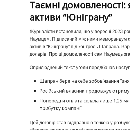
Таємні домовленості:
активи “Юніграну”
Журналісти встановили, що у вересні 2023 рок
Наумцем. Підписаний між ними меморандум ф
активів “Юніграну” під контроль Шапрана. Вар
доларів. Про ці домовленості сам Наумець зг
Оприлюднений текст угоди передбачав наступ
Шапран бере на себе зобов’язання “знят
Російський власник продовжує отримув
Попередня оплата склала лише 1,25 мл
прибутку компанії.
Цей договір став відправною точкою у розбудо