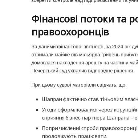
зберегти контроль над підприємствами та уник
Фінансові потоки та р
правоохоронців
За даними фінансової звітності, за 2024 рік д
отримали майже пів мільярда гривень прибутку
домоглася накладення арешту на частину майн
Печерський суд ухвалив відповідне рішення.
При цьому судові матеріали свідчать, що:
Шапран фактично став тіньовим власн
Угоди оформлювалися через корупційні
сприяння бізнес-партнера Шапрана – е
Попри численні спроби правоохоронці
продовжують працювати.