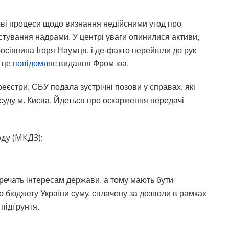
ові процеси щодо визнання недійсними угод про
стування надрами. У центрі уваги опинилися активи,
росіянина Ігоря Наумця, і де-факто перейшли до рук
о це
повідомляє
видання Фром юа.
еєстри, СБУ подала зустрічні позови у справах, які
суду м. Києва. Йдеться про оскарження передачі
ду (МКДЗ);
речать інтересам держави, а тому мають бути
до бюджету України суму, сплачену за дозволи в рамках
 підґрунтя.