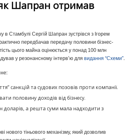
 як Шапран отримав
у в Стамбулі Сергій Шапран зустрівся з Ігорем
актично передбачав передачу половини бізнес-
тість цього майна оцінюється у понад 100 млн
адував у резонансному інтерв’ю для
видання “Схеми”
.
не:
тя” санкцій та судових позовів проти компанії.
ати половину доходів від бізнесу.
н доларів, а решта суми мала надходити з
ві нового тіньового механізму, який дозволив