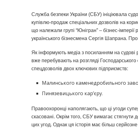
Служба безпеки України (СБУ) ініціювала суд
купівлю-продаж спеціальних дозволів на кори
що належали групі “Юнігран” – бізнес-імперії 
українського бізнесмена Сергія Шапрана. Пр
Як інформують медіа з посиланням на судові р
вже перебувають на розгляді Господарського 
спецдозволів двох ключових підприємств:
Малинського каменедробильного заво
Пинязевицького кар’єру.
Правоохоронці наполягають, що ці угоди супе
скасовані. Окрім того, СБУ вимагає стягнути 
цих угод. Однак ця історія має більш серйозне