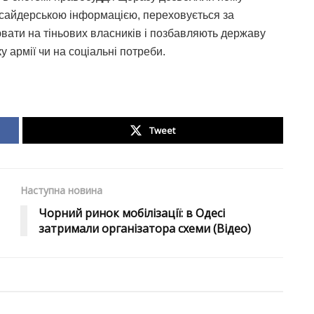
нсайдерською інформацією, переховується за
вати на тіньових власників і позбавляють державу
ку армії чи на соціальні потреби.
Tweet
Наступна новина
Чорний ринок мобілізації: в Одесі
затримали організатора схеми (Відео)