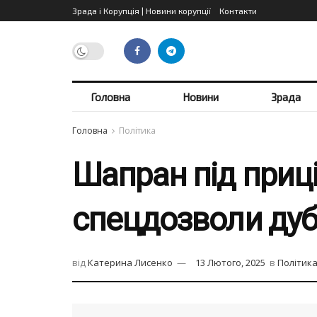
Зрада і Корупція | Новини корупції
Контакти
Головна
Новини
Зрада
Головна
Політика
Шапран під приц
спецдозволи дуб
від
Катерина Лисенко
13 Лютого, 2025
в
Політик