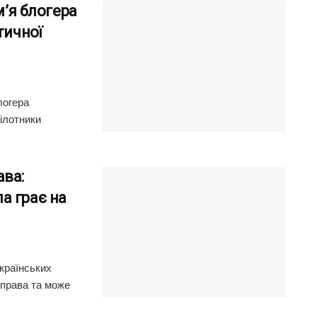
м’я блогера
тичної
логера
ілотники
ава:
а грає на
країнських
 права та може