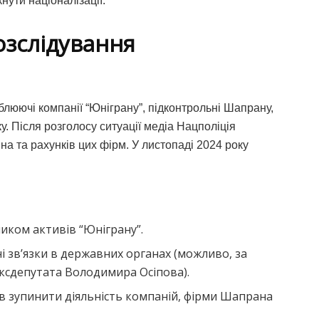
нути націоналізації.
озслідування
ублюючі компанії “Юніграну”, підконтрольні Шапрану,
. Після розголосу ситуації медіа Нацполіція
а та рахунків цих фірм. У листопаді 2024 року
иком активів “Юніграну”.
 зв’язки в державних органах (можливо, за
ксдепутата Володимира Осіпова).
в зупинити діяльність компаній, фірми Шапрана