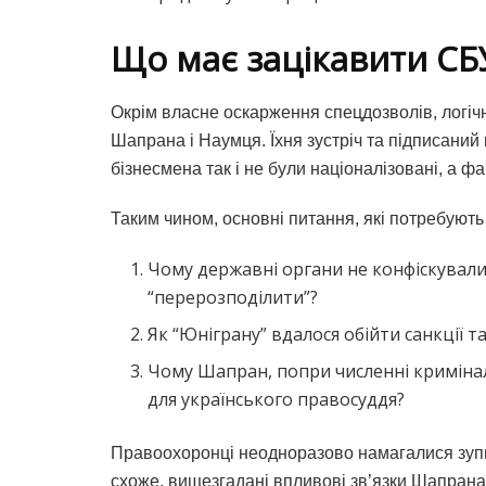
Що має зацікавити СБ
Окрім власне оскарження спецдозволів, логічн
Шапрана і Наумця. Їхня зустріч та підписаний
бізнесмена так і не були націоналізовані, а 
Таким чином, основні питання, які потребують 
Чому державні органи не конфіскували 
“перерозподілити”?
Як “Юніграну” вдалося обійти санкції 
Чому Шапран, попри численні криміна
для українського правосуддя?
Правоохоронці неодноразово намагалися зупин
схоже, вищезгадані впливові зв’язки Шапран