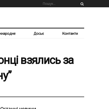
жнародне
Досьє
Контакти
нці взялись за
ну”
Останні новини