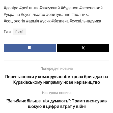
#довіра #рейтинги #залужний #буданов #зеленський
#україна #суспільство #опитування #політика
#соціологія #армія #усик #безпека #суспільнадумка
Теги:
Події
Попередня новина
Перестановки у командуванні: в трьох бригадах на
Курахівському напрямку нове керівництво
Наступна новина
“Загиблих більше, ніж думають”: Трамп анонсував
шокуючі цифри втрат у війні