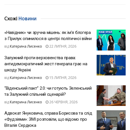
Схожі
Новини
«Навідник» чи зручна мішень: як ім’я блогера
з Прилук опинилося в центрі політичної війни
від
Катерина Лисенко
22 ЛИПНЯ, 2026
Залужний проти верховенства права:
антидемократичний жест генерала грає на
шкоду Україні
від
Катерина Лисенко
15 ЛИПНЯ, 2026
“Віденський пакт” 2.0: чи готують Зеленський
та Залужний спільний сценарій?
від
Катерина Лисенко
26 ЧЕРВНЯ, 2026
Адвокат Януковича, справа Борисова та слід
«Фудзіями»: ЗМІ розповіли, що відомо про
Віталія Сердюка