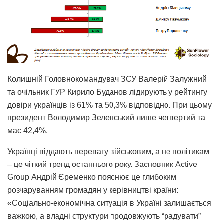
Колишній Головнокомандувач ЗСУ Валерій Залужний
та очільник ГУР Кирило Буданов лідирують у рейтингу
довіри українців із 61% та 50,3% відповідно. При цьому
президент Володимир Зеленський лише четвертий та
має 42,4%.
Українці віддають перевагу військовим, а не політикам
– це чіткий тренд останнього року. Засновник Active
Group Андрій Єременко пояснює це глибоким
розчаруванням громадян у керівництві країни:
«Соціально-економічна ситуація в Україні залишається
важкою, а владні структури продовжують “радувати”