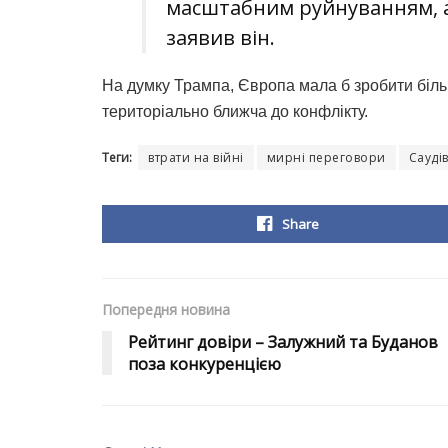
масштабним руйнуванням, ал
заявив він.
На думку Трампа, Європа мала б зробити біль
територіально ближча до конфлікту.
Теги:
втрати на війні
мирні переговори
Сауді
Share
Попередня новина
Рейтинг довіри – Залужний та Буданов
поза конкуренцією