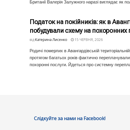
Британії Валерія Залужного наразі виглядає як пол
Податок на покійників: як в Аванг
побудували схему на похоронних 
від
Катерина Лисенко
15 ЧЕРВНЯ, 2026
Родичі померлих в Авангардівській територіальній
протягом багатьох років фактично переплачували 
похоронні послуги. Йдеться про системну переплат
Слідкуйте за нами на Facebook!