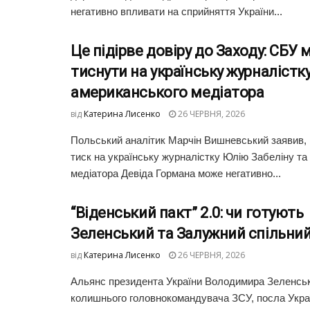
негативно впливати на сприйняття України...
Це підірве довіру до Заходу: СБУ
тиснути на українську журналістку
американського медіатора
від
Катерина Лисенко
26 ЧЕРВНЯ, 2026
Польський аналітик Марчін Вишневський заявив,
тиск на українську журналістку Юлію Забеліну та
медіатора Девіда Гормана може негативно...
“Віденський пакт” 2.0: чи готують
Зеленський та Залужний спільний
від
Катерина Лисенко
26 ЧЕРВНЯ, 2026
Альянс президента України Володимира Зеленськ
колишнього головнокомандувача ЗСУ, посла Украї