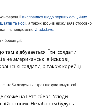
конференції
висловився щодо перших офіційних
татів та Росії
, а також зробив низку заяв стосовно
лювання, повідомляє
Zrada.Live.
и бойові дії.
о там відбувається. Їхні солдати
е не американські військові,
раїнські солдати, а також корейці”,
масштаби людських втрат шокуватимуть світ.
це схоже на Геттісберг. Усюди
и військових. Незабаром будуть