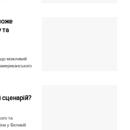
 може
 та
 що можливий
 американського
 сценарій?
ого та
ни у Великій