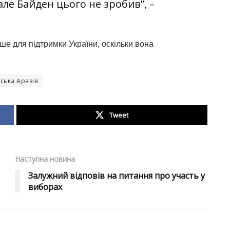
е Байден цього не зробив”, –
ше для підтримки України, оскільки вона
вська Аравія
Tweet
Наступна новина
Залужний відповів на питання про участь у
виборах