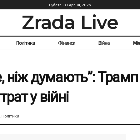
Субота, 8 Серпня, 2026
Zrada Live
Політика
Фінанси
Війна
Мі
, ніж думають”: Трам
рат у війні
,
Політика