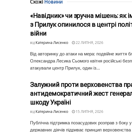
Схожі
Новини
«Навідник» чи зручна мішень: як і
з Прилук опинилося в центрі полі
війни
від
Катерина Лисенко
22 ЛИПНЯ, 2026
Від авторинку до атаки на мера: подвійне життя б
Олександра Лесика Сьомого квітня російські безп
атакували центр Прилук, один із...
Залужний проти верховенства пр
антидемократичний жест генерал
шкоду Україні
від
Катерина Лисенко
15 ЛИПНЯ, 2026
Публічна підтримка позасудових розправ з боку у
державних діячів підриває принцип верховенства