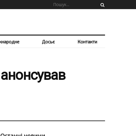
жнародне
Досьє
Контакти
п анонсував
Останні новини