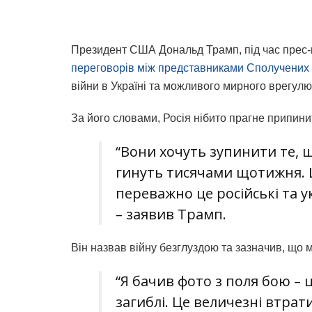
Президент США Дональд Трамп, під час прес-
переговорів між представниками Сполучених Ш
війни в Україні та можливого мирного врегу
За його словами, Росія нібито прагне припинит
“Вони хочуть зупинити те, щ
гинуть тисячами щотижня. Ц
переважно це російські та ук
– заявив Трамп.
Він назвав війну безглуздою та зазначив, що 
“Я бачив фото з поля бою – 
загиблі. Це величезні втрат