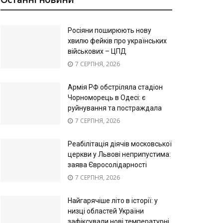
Росіяни поширюють нову
хвилю фейків про українських
військових – ЦПД
7 СЕРПНЯ, 2026
Армія РФ обстріляла стадіон
Чорноморець в Одесі: є
руйнування та постраждала
7 СЕРПНЯ, 2026
Реабілітація діячів московської
церкви у Львові неприпустима:
заява Євросолідарності
7 СЕРПНЯ, 2026
Найгарячіше літо в історії: у
низці областей України
зафіксували нові температурні