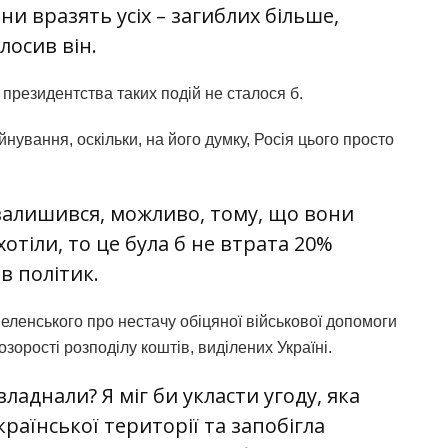
ни вразять усіх – загиблих більше,
лосив він.
 президентства таких подій не сталося б.
нування, оскільки, на його думку, Росія цього просто
 залишився, можливо, тому, що вони
отіли, то це була б не втрата 20%
ив політик.
ленського про нестачу обіцяної військової допомоги
орості розподілу коштів, виділених Україні.
ладнали? Я міг би укласти угоду, яка
країнської території та запобігла