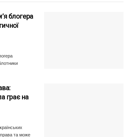
м’я блогера
тичної
логера
ілотники
ава:
а грає на
країнських
 права та може