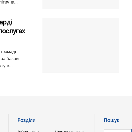
ітична...
арді
послугах
 громаді
за базові
у в...
Розділи
Пошук