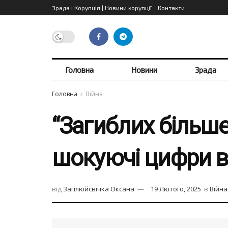
Зрада і Корупція | Новини корупції
Контакти
Головна
Новини
Зрада
Головна
Війна
“Загиблих більше
шокуючі цифри вт
від
Заплюйсвічка Оксана
19 Лютого, 2025
в
Війна