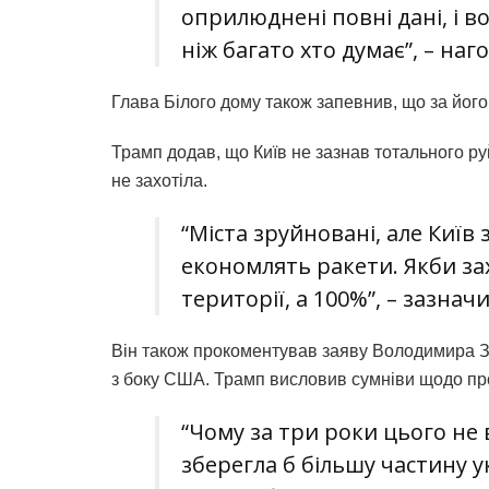
оприлюднені повні дані, і во
ніж багато хто думає”, – наго
Глава Білого дому також запевнив, що за його
Трамп додав, що Київ не зазнав тотального руй
не захотіла.
“Міста зруйновані, але Київ
економлять ракети. Якби зах
території, а 100%”, – зазнач
Він також прокоментував заяву Володимира Зе
з боку США. Трамп висловив сумніви щодо проз
“Чому за три роки цього не в
зберегла б більшу частину у