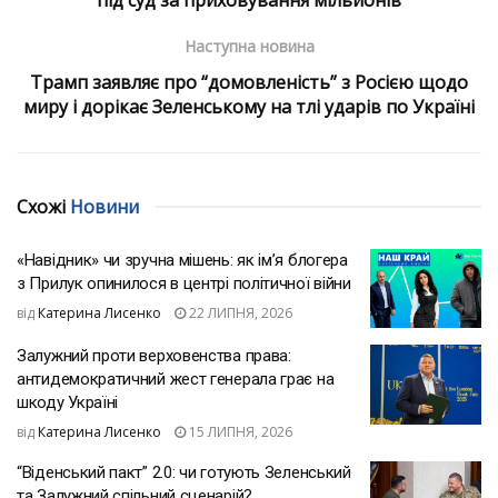
Наступна новина
Трамп заявляє про “домовленість” з Росією щодо
миру і дорікає Зеленському на тлі ударів по Україні
Схожі
Новини
«Навідник» чи зручна мішень: як ім’я блогера
з Прилук опинилося в центрі політичної війни
від
Катерина Лисенко
22 ЛИПНЯ, 2026
Залужний проти верховенства права:
антидемократичний жест генерала грає на
шкоду Україні
від
Катерина Лисенко
15 ЛИПНЯ, 2026
“Віденський пакт” 2.0: чи готують Зеленський
та Залужний спільний сценарій?