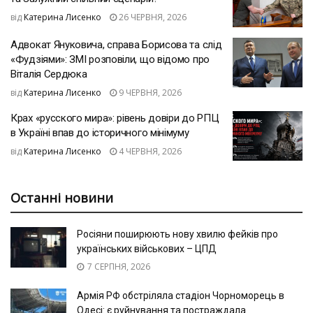
від
Катерина Лисенко
26 ЧЕРВНЯ, 2026
Адвокат Януковича, справа Борисова та слід
«Фудзіями»: ЗМІ розповіли, що відомо про
Віталія Сердюка
від
Катерина Лисенко
9 ЧЕРВНЯ, 2026
Крах «русского мира»: рівень довіри до РПЦ
в Україні впав до історичного мінімуму
від
Катерина Лисенко
4 ЧЕРВНЯ, 2026
Останні новини
Росіяни поширюють нову хвилю фейків про
українських військових – ЦПД
7 СЕРПНЯ, 2026
Армія РФ обстріляла стадіон Чорноморець в
Одесі: є руйнування та постраждала