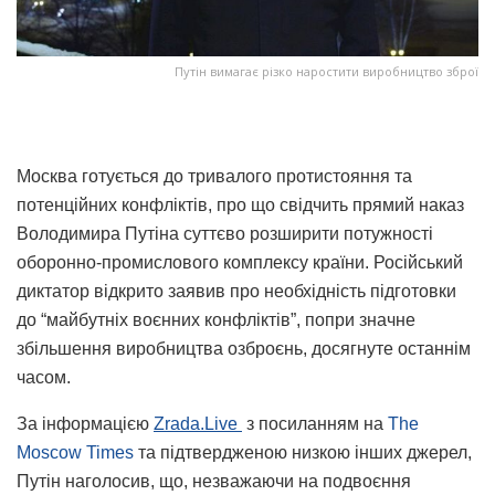
Путін вимагає різко наростити виробництво зброї
Москва готується до тривалого протистояння та
потенційних конфліктів, про що свідчить прямий наказ
Володимира Путіна суттєво розширити потужності
оборонно-промислового комплексу країни. Російський
диктатор відкрито заявив про необхідність підготовки
до “майбутніх воєнних конфліктів”, попри значне
збільшення виробництва озброєнь, досягнуте останнім
часом.
За інформацією
Zrada.Live
з посиланням на
The
Moscow Times
та підтвердженою низкою інших джерел,
Путін наголосив, що, незважаючи на подвоєння