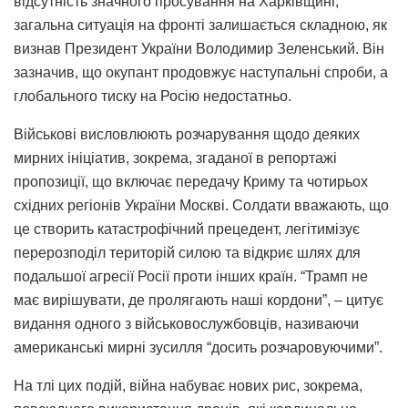
відсутність значного просування на Харківщині,
загальна ситуація на фронті залишається складною, як
визнав Президент України Володимир Зеленський. Він
зазначив, що окупант продовжує наступальні спроби, а
глобального тиску на Росію недостатньо.
Військові висловлюють розчарування щодо деяких
мирних ініціатив, зокрема, згаданої в репортажі
пропозиції, що включає передачу Криму та чотирьох
східних регіонів України Москві. Солдати вважають, що
це створить катастрофічний прецедент, легітимізує
перерозподіл територій силою та відкриє шлях для
подальшої агресії Росії проти інших країн. “Трамп не
має вирішувати, де пролягають наші кордони”, – цитує
видання одного з військовослужбовців, називаючи
американські мирні зусилля “досить розчаровуючими”.
На тлі цих подій, війна набуває нових рис, зокрема,