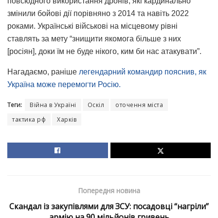
повсюдного використання дронів, які кардинально
змінили бойові дії порівняно з 2014 та навіть 2022
роками. Українські військові на місцевому рівні
ставлять за мету “знищити якомога більше з них
[росіян], доки їм не буде нікого, ким би нас атакувати”.
Нагадаємо, раніше
легендарний командир пояснив, як
Україна може перемогти Росію.
Теги:
Війна в Україні
Оскіл
оточення міста
тактика рф
Харків
Попередня новина
Скандал із закупівлями для ЗСУ: посадовці “нагріли”
армію на 90 мільйонів гривень