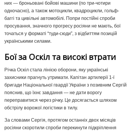
них — броньовані бойові машини (по три-чотири
одночасно), а також мотоцикли, квадроцикли, гольф-
баггі та цивільні автомобілі. Попри постійні спроби
просування, значного прогресу росіяни не мають, бої
точаться у форматі “туди-сюди”, з відбиттям позицій
українськими силами.
Бої за Оскіл та високі втрати
Річка Оскіл стала лінією оборони, яку українські
захисники прагнуть утримати. Капітан артилерії 1-ї
бригади Національної гвардії України з позивним Сергій
пояснив, що їхнє завдання — не дати ворогу
переправитися через річку. Це досягається шляхом
обстрілу ворожої логістики в тилу.
За словами Сергія, протягом останніх двох місяців
росіяни скоротили спроби перекинути підкріплення