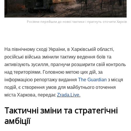
Росіяни перейшли до нової тактики і прагнуть оточити Харків
На північному сході України, в Харківській області,
російські війська змінили тактику ведення боїв та
активізують зусилля, прагнучи розширити свій контроль
над територіями. Головною метою цих дій, за
інформацією репортажу видання
The Guardian
з місця
подій, є створення умов для майбутнього оточення
міста Харкова, передає
Zrada.Live.
Тактичні зміни та стратегічні
амбіції