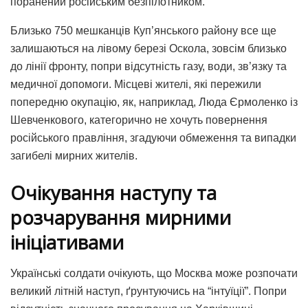
поранений російським безпілотником.
Близько 750 мешканців Куп’янського району все ще
залишаються на лівому березі Оскола, зовсім близько
до лінії фронту, попри відсутність газу, води, зв’язку та
медичної допомоги. Місцеві жителі, які пережили
попередню окупацію, як, наприклад, Люда Єрмоленко із
Шевченкового, категорично не хочуть повернення
російського правління, згадуючи обмеження та випадки
загибелі мирних жителів.
Очікування наступу та
розчарування мирними
ініціативами
Українські солдати очікують, що Москва може розпочати
великий літній наступ, ґрунтуючись на “інтуїції”. Попри