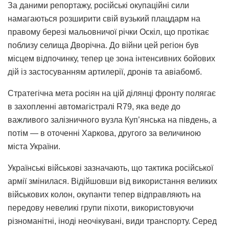
За даними репортажу, російські окупаційні сили
намагаються розширити свій вузький плацдарм на
правому березі мальовничої річки Оскіл, що протікає
поблизу селища Дворічна. До війни цей регіон був
місцем відпочинку, тепер це зона інтенсивних бойових
дій із застосуванням артилерії, дронів та авіабомб.
Стратегічна мета росіян на цій ділянці фронту полягає
в захопленні автомагістралі R79, яка веде до
важливого залізничного вузла Куп’янська на південь, а
потім — в оточенні Харкова, другого за величиною
міста України.
Українські військові зазначають, що тактика російської
армії змінилася. Відійшовши від використання великих
військових колон, окупанти тепер відправляють на
передову невеликі групи піхоти, використовуючи
різноманітні, іноді неочікувані, види транспорту. Серед