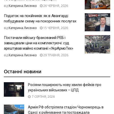
від
Катерина Лисенко
26 ЧЕРВНЯ, 2026
Податок на покійників: як в Авангарді
побудували схему на похоронних послугах
від
Катерина Лисенко
15 ЧЕРВНЯ, 2026
Постачали війську бракований РЕБ і
завищували ціни на комплектуючі: суд
арештував майно компанії «УкрАрмоТех»
від
Катерина Лисенко
29 ТРАВНЯ, 2026
Останні новини
Росіяни поширюють нову хвилю фейків про
українських військових – ЦПД
7 СЕРПНЯ, 2026
Армія РФ обстріляла стадіон Чорноморець в
Одесі: є руйнування та постраждала