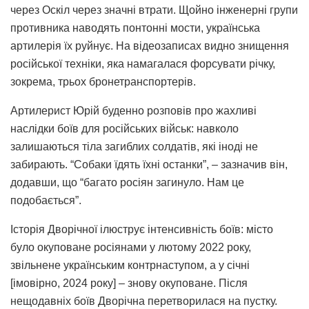
через Оскіл через значні втрати. Щойно інженерні групи
противника наводять понтонні мости, українська
артилерія їх руйнує. На відеозаписах видно знищення
російської техніки, яка намагалася форсувати річку,
зокрема, трьох бронетранспортерів.
Артилерист Юрій буденно розповів про жахливі
наслідки боїв для російських військ: навколо
залишаються тіла загиблих солдатів, які іноді не
забирають. “Собаки їдять їхні останки”, – зазначив він,
додавши, що “багато росіян загинуло. Нам це
подобається”.
Історія Дворічної ілюструє інтенсивність боїв: місто
було окуповане росіянами у лютому 2022 року,
звільнене українським контрнаступом, а у січні
[імовірно, 2024 року] – знову окуповане. Після
нещодавніх боїв Дворічна перетворилася на пустку.