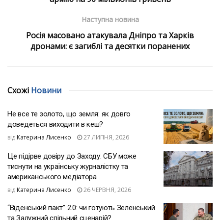
Наступна новина
Росія масовано атакувала Дніпро та Харків
дронами: є загиблі та десятки поранених
Схожі
Новини
Не все те золото, що земля: як довго
доведеться виходити в кеш?
від
Катерина Лисенко
27 ЛИПНЯ, 2026
Це підірве довіру до Заходу: СБУ може
тиснути на українську журналістку та
американського медіатора
від
Катерина Лисенко
26 ЧЕРВНЯ, 2026
“Віденський пакт” 2.0: чи готують Зеленський
та Залужний спільний сценарій?