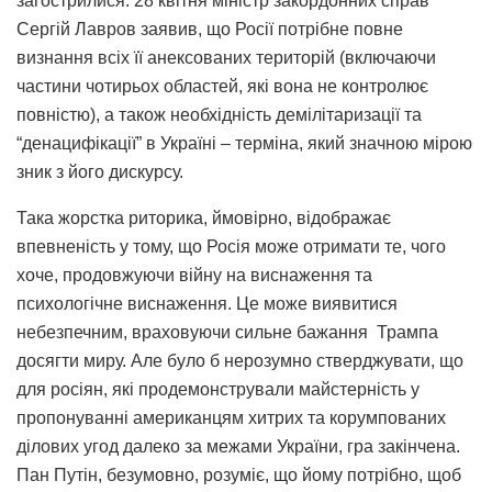
загострилися. 28 квітня міністр закордонних справ
Сергій Лавров заявив, що Росії потрібне повне
визнання всіх її анексованих територій (включаючи
частини чотирьох областей, які вона не контролює
повністю), а також необхідність демілітаризації та
“денацифікації” в Україні – терміна, який значною мірою
зник з його дискурсу.
Така жорстка риторика, ймовірно, відображає
впевненість у тому, що Росія може отримати те, чого
хоче, продовжуючи війну на виснаження та
психологічне виснаження. Це може виявитися
небезпечним, враховуючи сильне бажання Трампа
досягти миру. Але було б нерозумно стверджувати, що
для росіян, які продемонстрували майстерність у
пропонуванні американцям хитрих та корумпованих
ділових угод далеко за межами України, гра закінчена.
Пан Путін, безумовно, розуміє, що йому потрібно, щоб