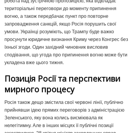
робота над зустрічною пропозицією, яка відкладає
територіальні переговори до моменту припинення
вогню, а також передбачає пункт про повторне
запровадження санкцій, якщо Росія порушить свої
умови. Українці розуміють, що Трампу буде важко
просунути юридичне визнання Криму через Конгрес без
їхньої згоди. Один західний чиновник висловив
сподівання, що угода про припинення вогню може бути
укладена вже цього тижня.
Позиція Росії та перспективи
мирного процесу
Росія також дещо змістила свої червоні лінії, публічно
прийнявши ідею прямих переговорів з адміністрацією
Зеленського, яку вона колись висміювала як
нелегітимну. Але в інших місцях її публічні позиції