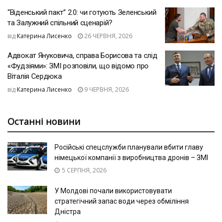
“Віденський пакт” 2.0: чи готують Зеленський
та Залужний спільний сценарій?
від
Катерина Лисенко
26 ЧЕРВНЯ, 2026
Адвокат Януковича, справа Борисова та слід
«Фудзіями»: ЗМІ розповіли, що відомо про
Віталія Сердюка
від
Катерина Лисенко
9 ЧЕРВНЯ, 2026
Останні новини
Російські спецслужби планували вбити главу
німецької компанії з виробництва дронів – ЗМІ
5 СЕРПНЯ, 2026
У Молдові почали використовувати
стратегічний запас води через обміління
Дністра