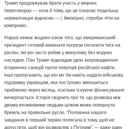
Трамп продовжував брати участь у мирних
переговорах — хоча б тому, що це означає подальшу
нормалізацію відносин — і, ймовірно, спробує піти на
компроміс.
Наразі немає жодних ознак того, що американський
президент готовий виконати погрози посилити тиск на
росіян, які він часто робив у минулому без жодних
наслідків. Пан Трамп відкладав ідею запровадження
вторинних санкцій проти покупців російської нафти.
Інші припускають, що він міг би навіть надати військову
підтримку українцям, яка поступово зменшиться
приблизно через місяць, оскільки існуюче фінансування
вичерпається. Історія свідчить про те, що розмова між
двома впливовими людьми цілком може повернути
Кремль на правильне русло. “Половина нашого
завдання в перший термін полягала в тому, щоб не
допустити, щоб він розмовляв з Путіним”, — каже один