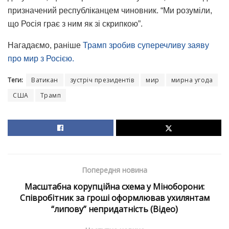
призначений республіканцем чиновник. “Ми розуміли,
що Росія грає з ним як зі скрипкою”.
Нагадаємо, раніше
Трамп зробив суперечливу заяву
про мир з Росією.
Теги:
Ватикан
зустріч президентів
мир
мирна угода
США
Трамп
Попередня новина
Масштабна корупційна схема у Міноборони:
Співробітник за гроші оформлював ухилянтам
“липову” непридатність (Відео)