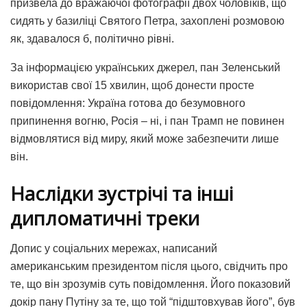
призвела до вражаючої фотографії двох чоловіків, що
сидять у базиліці Святого Петра, захоплені розмовою
як, здавалося б, політично рівні.
За інформацією українських джерел, пан Зеленський
використав свої 15 хвилин, щоб донести просте
повідомлення: Україна готова до безумовного
припинення вогню, Росія – ні, і пан Трамп не повинен
відмовлятися від миру, який може забезпечити лише
він.
Наслідки зустрічі та інші
дипломатичні треки
Допис у соціальних мережах, написаний
американським президентом після цього, свідчить про
те, що він зрозумів суть повідомлення. Його показовий
докір пану Путіну за те, що той “підштовхував його”, був