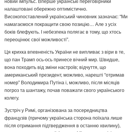
новий імпульс. Вперше українські переговірники
налаштовані обережно оптимістично.
Високопоставлений український чиновник зазначає: “Ми
намагаємося покращити свою позицію… Але з усіх
боків блефують. І небезпека полягає в тому, що хтось
переоцінює свої можливості”.
Ця крихка впевненість України не випливає з віри в те,
що пан Трамп ось-ось принесе вічний мир. Швидше,
вона походить від зміни настроїв; відчуття, що
американський президент, можливо, нарешті “отримав
номер” Володимира Путіна і, можливо, після місяців
погроз та шантажу, почав поважати свого українського
колегу.
Зустріч у Римі, організована за посередництва
французів (причому українська сторона поїхала лише
після отримання підтвердження в останню хвилину),