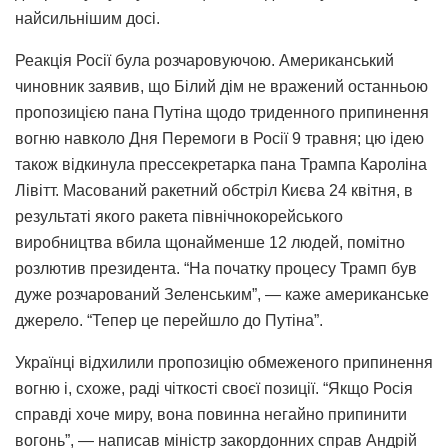
найсильнішим досі.
Реакція Росії була розчаровуючою. Американський
чиновник заявив, що Білий дім не вражений останньою
пропозицією пана Путіна щодо триденного припинення
вогню навколо Дня Перемоги в Росії 9 травня; цю ідею
також відкинула прессекретарка пана Трампа Кароліна
Лівітт. Масований ракетний обстріл Києва 24 квітня, в
результаті якого ракета північнокорейського
виробництва вбила щонайменше 12 людей, помітно
розлютив президента. “На початку процесу Трамп був
дуже розчарований Зеленським”, — каже американське
джерело. “Тепер це перейшло до Путіна”.
Українці відхилили пропозицію обмеженого припинення
вогню і, схоже, раді чіткості своєї позиції. “Якщо Росія
справді хоче миру, вона повинна негайно припинити
вогонь”, — написав міністр закордонних справ Андрій