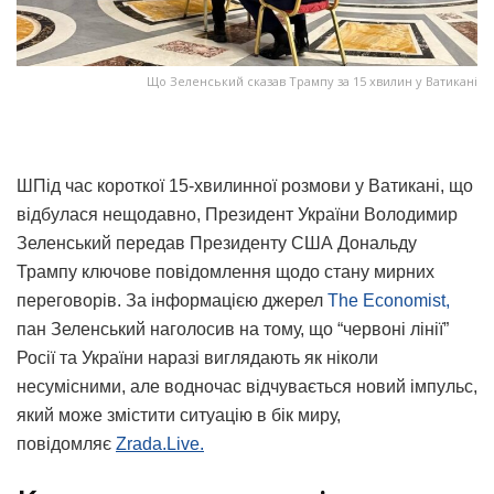
Що Зеленський сказав Трампу за 15 хвилин у Ватикані
ШПід час короткої 15-хвилинної розмови у Ватикані, що
відбулася нещодавно, Президент України Володимир
Зеленський передав Президенту США Дональду
Трампу ключове повідомлення щодо стану мирних
переговорів. За інформацією джерел
The Economist,
пан Зеленський наголосив на тому, що “червоні лінії”
Росії та України наразі виглядають як ніколи
несумісними, але водночас відчувається новий імпульс,
який може змістити ситуацію в бік миру,
повідомляє
Zrada.Live.