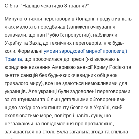
Сібіга. “Навіщо чекати до 8 травня?”
Минулого тижня переговори в Лондоні, продуктивність
яких мало хто передбачав (занижені очікування
означали, що пан Рубіо їх пропустив), наблизили
Україну та Захід до технічних переговорів, ніж будь-
коли. Формальні
умови зародкової мирної пропозиції
Трампа
, що просочилася до преси (які включають
юридичне визнання Америкою анексії Криму Росією та
зняття санкцій без будь-яких очевидних обіцянок
тривалого миру), все ще здаються неможливими для
українців. Але українці були задоволені переговорами
за лаштунками та більш детальними обговореннями
щодо західного контингенту безпеки в Україні, який
охоплюватиме море, повітря і навіть сушу, що,
незважаючи на повідомлення про протилежне,
залишається на столі. Була загальна згода та спільна