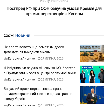
Наступна новина
Постпред РФ при ООН озвучив умови Кремля для
прямих переговорів з Києвом
Схожі
Новини
Не все те золото, що земля: як довго
доведеться виходити в кеш?
від
Катерина Лисенко
27 ЛИПНЯ, 2026
«Навідник» чи зручна мішень: як ім’я блогера
з Прилук опинилося в центрі політичної війни
від
Катерина Лисенко
22 ЛИПНЯ, 2026
Залужний проти верховенства права:
антидемократичний жест генерала грає на
шкоду Україні
від
Катерина Лисенко
15 ЛИПНЯ, 2026