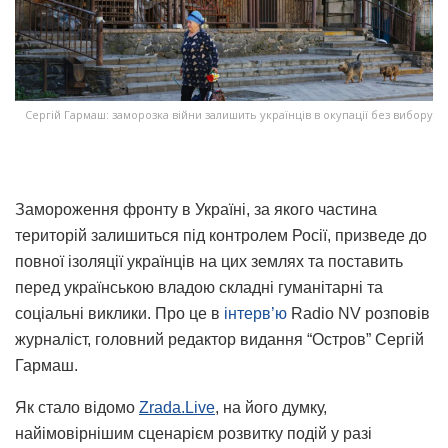
Сергій Гармаш: заморозка війни залишить українців в окупації без вибору
Замороження фронту в Україні, за якого частина
територій залишиться під контролем Росії, призведе до
повної ізоляції українців на цих землях та поставить
перед українською владою складні гуманітарні та
соціальні виклики. Про це в
інтерв’ю
Radio NV розповів
журналіст, головний редактор видання “Остров” Сергій
Гармаш.
Як стало відомо
Zrada.Live
, на його думку,
найімовірнішим сценарієм розвитку подій у разі