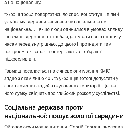
а не національну.
“Україні треба повертатись до своєї Конституції, в якій
українська держава записана як соціальна, а не
національна… І якщо люди опинилися в умовах впливу
іноземної держави, то треба адаптувати свою політику,
насамперед внутрішньо, до цього і протидіяти тим
настроям, які зараз спостерігаються в Україні”, –
підкреслив він.
Гармаш посилається на січневе опитування КМІС,
згідно з яким лише 40,7% українців готові допустити у
своє оточення людей з окупованих територій. Це, на
його думку, свідчить про глибокий розкол у суспільстві.
Соціальна держава проти
національної: пошук золотої середини
Обговорюючи мовне питання, Сергій Гармаш висловив