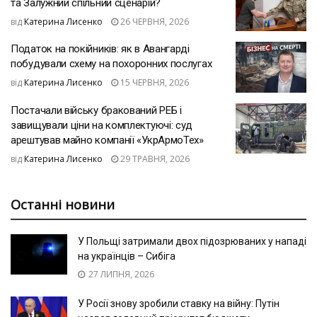
та Залужний спільний сценарій?
від
Катерина Лисенко
26 ЧЕРВНЯ, 2026
Податок на покійників: як в Авангарді
побудували схему на похоронних послугах
від
Катерина Лисенко
15 ЧЕРВНЯ, 2026
Постачали війську бракований РЕБ і
завищували ціни на комплектуючі: суд
арештував майно компанії «УкрАрмоТех»
від
Катерина Лисенко
29 ТРАВНЯ, 2026
Останні новини
У Польщі затримали двох підозрюваних у нападі
на українців – Сибіга
27 ЛИПНЯ, 2026
У Росії знову зробили ставку на війну: Путін