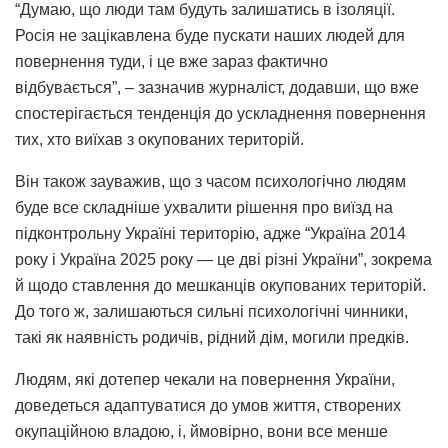
“Думаю, що люди там будуть залишатись в ізоляції.
Росія не зацікавлена буде пускати наших людей для
повернення туди, і це вже зараз фактично
відбувається”, – зазначив журналіст, додавши, що вже
спостерігається тенденція до ускладнення повернення
тих, хто виїхав з окупованих територій.
Він також зауважив, що з часом психологічно людям
буде все складніше ухвалити рішення про виїзд на
підконтрольну Україні територію, адже “Україна 2014
року і Україна 2025 року — це дві різні України”, зокрема
й щодо ставлення до мешканців окупованих територій.
До того ж, залишаються сильні психологічні чинники,
такі як наявність родичів, рідний дім, могили предків.
Людям, які дотепер чекали на повернення України,
доведеться адаптуватися до умов життя, створених
окупаційною владою, і, ймовірно, вони все менше