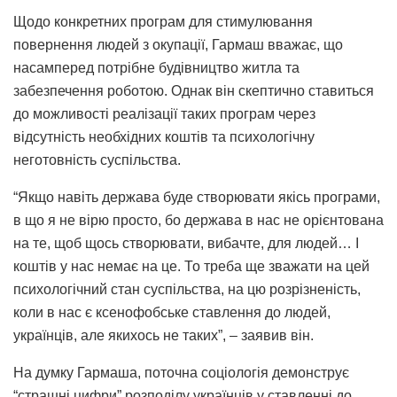
Щодо конкретних програм для стимулювання
повернення людей з окупації, Гармаш вважає, що
насамперед потрібне будівництво житла та
забезпечення роботою. Однак він скептично ставиться
до можливості реалізації таких програм через
відсутність необхідних коштів та психологічну
неготовність суспільства.
“Якщо навіть держава буде створювати якісь програми,
в що я не вірю просто, бо держава в нас не орієнтована
на те, щоб щось створювати, вибачте, для людей… І
коштів у нас немає на це. То треба ще зважати на цей
психологічний стан суспільства, на цю розрізненість,
коли в нас є ксенофобське ставлення до людей,
українців, але якихось не таких”, – заявив він.
На думку Гармаша, поточна соціологія демонструє
“страшні цифри” розподілу українців у ставленні до