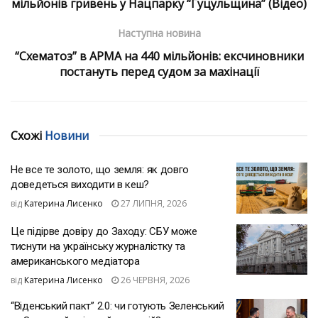
мільйонів гривень у Нацпарку “Гуцульщина” (Відео)
Наступна новина
“Схематоз” в АРМА на 440 мільйонів: ексчиновники
постануть перед судом за махінації
Схожі
Новини
Не все те золото, що земля: як довго
доведеться виходити в кеш?
від
Катерина Лисенко
27 ЛИПНЯ, 2026
Це підірве довіру до Заходу: СБУ може
тиснути на українську журналістку та
американського медіатора
від
Катерина Лисенко
26 ЧЕРВНЯ, 2026
“Віденський пакт” 2.0: чи готують Зеленський