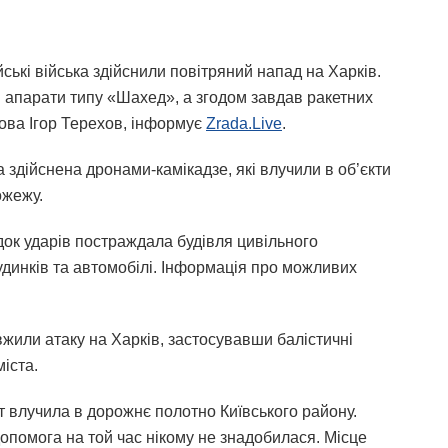
йські війська здійснили повітряний напад на Харків.
і апарати типу «Шахед», а згодом завдав ракетних
ова Ігор Терехов, інформує
Zrada.Live
.
здійснена дронами-камікадзе, які влучили в об’єкти
ожежу.
док ударів постраждала будівля цивільного
удинків та автомобілі. Інформація про можливих
вжили атаку на Харків, застосувавши балістичні
міста.
т влучила в дорожнє полотно Київського району.
опомога на той час нікому не знадобилася. Місце