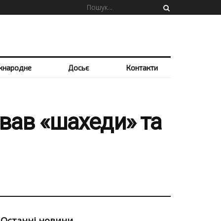
жнародне
Досьє
Контакти
ував «шахеди» та
Останні новини