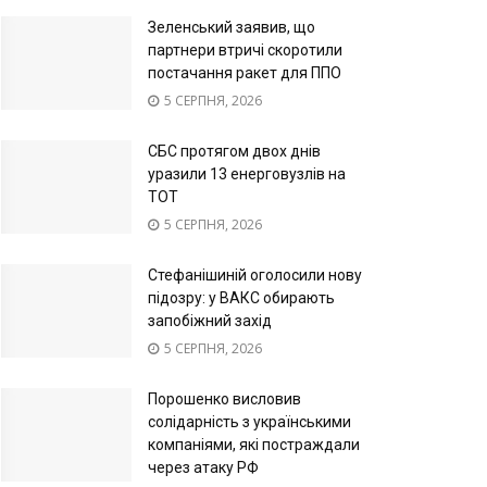
Зеленський заявив, що
партнери втричі скоротили
постачання ракет для ППО
5 СЕРПНЯ, 2026
СБС протягом двох днів
уразили 13 енерговузлів на
ТОТ
5 СЕРПНЯ, 2026
Стефанішиній оголосили нову
підозру: у ВАКС обирають
запобіжний захід
5 СЕРПНЯ, 2026
Порошенко висловив
солідарність з українськими
компаніями, які постраждали
через атаку РФ