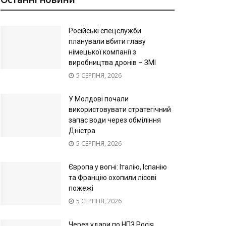
Російські спецслужби
планували вбити главу
німецької компанії з
виробництва дронів – ЗМІ
5 СЕРПНЯ, 2026
У Молдові почали
використовувати стратегічний
запас води через обміління
Дністра
5 СЕРПНЯ, 2026
Європа у вогні: Італію, Іспанію
та Францію охопили лісові
пожежі
5 СЕРПНЯ, 2026
Через удари по НПЗ Росія