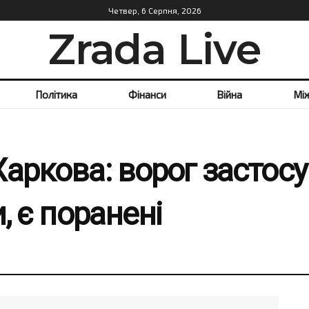
Четвер, 6 Серпня, 2026
Zrada Live
Політика
Фінанси
Війна
Мі
аркова: ворог застос
, є поранені