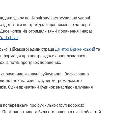
 завдали удару по Чернігову, застосувавши ударні
наслідок атаки постраждали щонайменше четверо
. Двоє чоловіків отримали тяжкі поранення і наразі
Zrada.Live
.
ької військової адміністрації
Дмитро Брижинський
та
Інформація про постраждалих оновлювалася
ох, а потім про трьох поранених.
, спричинивши значні руйнування. Зафіксовано
и, кількох магазинів, зупинки громадського
нків. Один приватний будинок внаслідок влучання
і попереджали про рух кількох груп ворожих
ті. Повітряна тривога була оголошена в низці областей