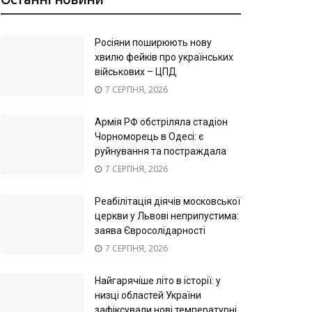
Росіяни поширюють нову
хвилю фейків про українських
військових – ЦПД
7 СЕРПНЯ, 2026
Армія РФ обстріляла стадіон
Чорноморець в Одесі: є
руйнування та постраждала
7 СЕРПНЯ, 2026
Реабілітація діячів московської
церкви у Львові неприпустима:
заява Євросолідарності
7 СЕРПНЯ, 2026
Найгарячіше літо в історії: у
низці областей України
зафіксували нові температурні