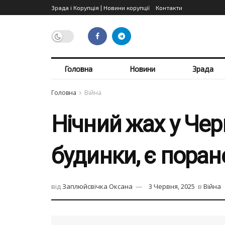
Зрада і Корупція | Новини корупції
Контакти
Головна
Новини
Зрада
Головна
Війна
Нічний жах у Чер
будинки, є поран
від
Заплюйсвічка Оксана
3 Червня, 2025
в
Війна