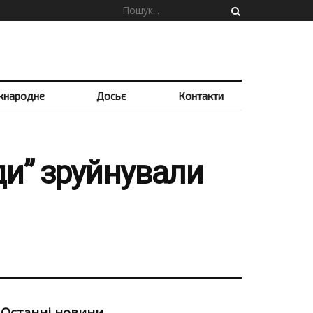
жнародне
Досьє
Контакти
еди” зруйнували
Останні новини