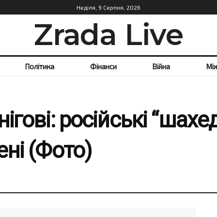
Неділя, 9 Серпня, 2026
Zrada Live
Політика
Фінанси
Війна
Мі
нігові: російські “шах
ені (Фото)