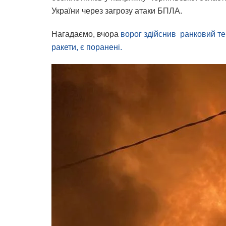
України через загрозу атаки БПЛА.
Нагадаємо, вчора
ворог здійснив ранковий те
ракети, є поранені.