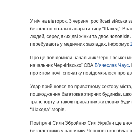
У ніч на вівторок, 3 червня, російські війська
безпілотні літальні апарати типу “Шахед”. В
людей, серед яких дві жінки та двоє чоловіків
перебувають у медичних закладах, інформує
Про це повідомили начальник Чернігівської міс
начальник Чернігівської ОВА
В’ячеслав Чаус.
протягом ночі, спочатку повідомлялося про дв
Удар прийшовся по приватному сектору міста
пошкодження багатоквартирних будинків, школ
транспорту, а також приватних житлових буди
“Шахеда” згорів.
Повітряні Сили Збройних Сил України ще вноч
безпілотників у напрямку Чернігівської облас