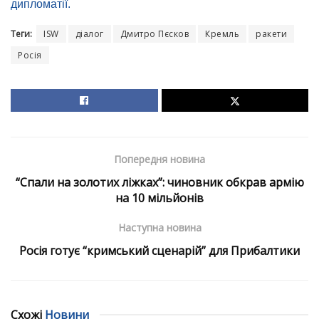
дипломатії.
Теги:
ISW
діалог
Дмитро Пєсков
Кремль
ракети
Росія
Попередня новина
“Спали на золотих ліжках”: чиновник обкрав армію
на 10 мільйонів
Наступна новина
Росія готує “кримський сценарій” для Прибалтики
Схожі
Новини