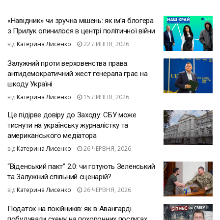
«Навідник» чи зручна мішень: як ім’я блогера
з Прилук опинилося в центрі політичної війни
від
Катерина Лисенко
22 ЛИПНЯ, 2026
Залужний проти верховенства права:
антидемократичний жест генерала грає на
шкоду Україні
від
Катерина Лисенко
15 ЛИПНЯ, 2026
Це підірве довіру до Заходу: СБУ може
тиснути на українську журналістку та
американського медіатора
від
Катерина Лисенко
26 ЧЕРВНЯ, 2026
“Віденський пакт” 2.0: чи готують Зеленський
та Залужний спільний сценарій?
від
Катерина Лисенко
26 ЧЕРВНЯ, 2026
Податок на покійників: як в Авангарді
побудували схему на похоронних послугах